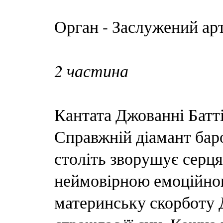
Орган - Заслужений ар
2 частина
Кантата Джованні Батті
Справжній діамант бар
століть зворушує серця
неймовірною емоційною
материнську скорботу Д