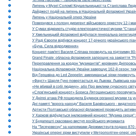
Тетяна Льозова – танцююча балетмейстерка!
Липень у Музеї Соломії Крушельницької та Станіслава Людк
Дайджест подій на липень в Національній філармонії Украї
Липень у Національній опері України
Повернувся з полону диригент військового оркестру 12-ї ма
У Сумах відкриють студію електроакустичної музики "Станці
У Хмельницькій філармонії відбулася генеральна репетиці
У Раді Європи відбувся концерт 17-річного українського пі
«Буча. Сила відродження»
Концерт пам'яті Василя Сліпака проведуть на підтримку 80
Grand Finale: обласна філармонія запрошує на закриття "Р
Переправлення за кордон "музикантів": керівнику Дніпровсь
Національна філармонія України завершує 162-й сезон: ти
Від Гершвіна до Led Zeppelin: американські зірки привезуть
«Фауст» Шарля Гуно повертається до Львова: Львівська на
«Не вбивай в собі людину», або Про виклики сучасного світ
«Слов’янський концерт» Бориса Лятошинського прозвучить
У Дніпрі атака РФ пошкодила Будинок органної музики та у
Дні памяті "ворога народу" Василя Барвінського - видатного
Артисти Полтавської обласної філармонії проводять активно
У Харкові відбудеться інклюзивний концерт "Музика серця" 
У Будапешті скасовано виступ російського музиканта
На "Тисячовесну" за напрямами Держмистецтв подано 870 за
Українські оперні зірки виступили у Метрополітен-опері: с