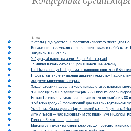
Концертна організаці
Інші:
У столиці відбудеться IX фестиваль високого мистецтва Bouq
Від акторів та режисерів до працівників музеїв та бібліоте
Закупили 100 Starlink
У Луцьку зіграють на золотій флейті та органі
15 липня виповнюється 55 років Іванові Небесному
Нові імена поруч із лідерами: оголошено шортліст 8 Фест
Пішов із життя легендарний диригент оркестру Національн
Згадуємо Мирослава Скорика
Закарпатський народний хор отримав статус національног
“Він нас ще сильно здивує”: керівник Львівської опери відр
Ентоні Гопкінс здивував несподіваною зміною кар'єри у 88 ро
37-й Міжнародний фольклорний фестиваль «Буковинські зус
Українська Opera Aperta відкриє новий сезон берлінської Ne
Літо у Львові — час відкривати місто пішки: Музеї Соломії
Головна балетна подія осені
Максим Булгаков - головний режисер Дніпровської націонал