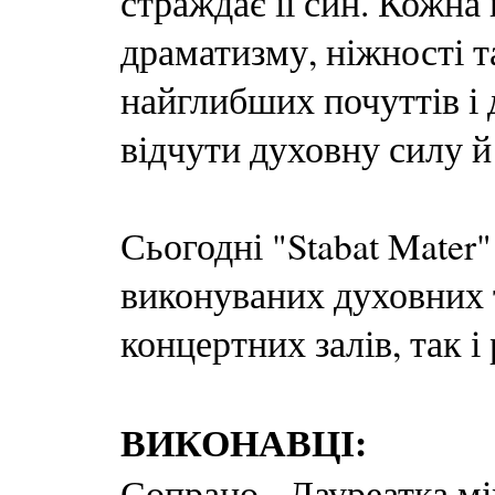
страждає її син. Кожна
драматизму, ніжності т
найглибших почуттів і
відчути духовну силу й
Сьогодні "Stabat Mater"
виконуваних духовних т
концертних залів, так і
ВИКОНАВЦІ:
Сопрано - Лауреатка м