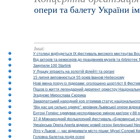
опери та балету України ім
Інші:
У столиці відбудеться IX фестиваль високого мистецтва Bouq
Від акторів та режисерів до працівників музеїв та бібліоте
Закупили 100 Starlink
У Луцьку зіграють на золотій флейті та органі
15 липня виповнюється 55 років Іванові Небесному
Нові імена поруч із лідерами: оголошено шортліст 8 Фест
Пішов із життя легендарний диригент оркестру Національн
Згадуємо Мирослава Скорика
Закарпатський народний хор отримав статус національног
“Він нас ще сильно здивує”: керівник Львівської опери відр
Ентоні Гопкінс здивував несподіваною зміною кар'єри у 88 ро
37-й Міжнародний фольклорний фестиваль «Буковинські зус
Українська Opera Aperta відкриє новий сезон берлінської Ne
Літо у Львові — час відкривати місто пішки: Музеї Соломії
Головна балетна подія осені