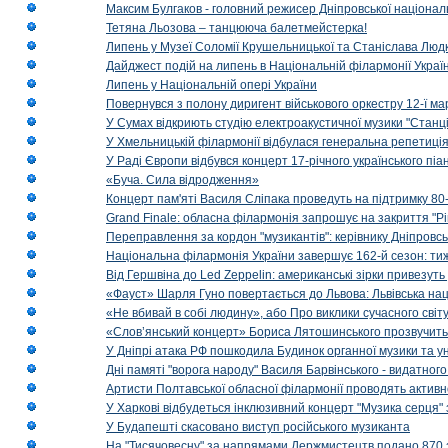
Максим Булгаков - головний режисер Дніпровської націонал
Тетяна Льозова – танцююча балетмейстерка!
Липень у Музеї Соломії Крушельницької та Станіслава Людк
Дайджест подій на липень в Національній філармонії Украї
Липень у Національній опері України
Повернувся з полону диригент військового оркестру 12-ї ма
У Сумах відкриють студію електроакустичної музики "Станці
У Хмельницькій філармонії відбулася генеральна репетиці
У Раді Європи відбувся концерт 17-річного українського пі
«Буча. Сила відродження»
Концерт пам'яті Василя Сліпака проведуть на підтримку 80
Grand Finale: обласна філармонія запрошує на закриття "Р
Переправлення за кордон "музикантів": керівнику Дніпровсь
Національна філармонія України завершує 162-й сезон: ти
Від Гершвіна до Led Zeppelin: американські зірки привезуть
«Фауст» Шарля Гуно повертається до Львова: Львівська на
«Не вбивай в собі людину», або Про виклики сучасного світ
«Слов’янський концерт» Бориса Лятошинського прозвучить
У Дніпрі атака РФ пошкодила Будинок органної музики та у
Дні памяті "ворога народу" Василя Барвінського - видатного
Артисти Полтавської обласної філармонії проводять активно
У Харкові відбудеться інклюзивний концерт "Музика серця" 
У Будапешті скасовано виступ російського музиканта
На "Тисячовесну" за напрямами Держмистецтв подано 870 за