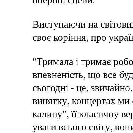
Виступаючи на світових
своє коріння, про укра
"Тримала і тримає роб
впевненість, що все бу
сьогодні - це, звичайно
винятку, концертах ми 
калину", її класичну ве
уваги всього світу, во