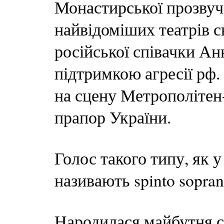
Монастирської прозвуча
найвідоміших театрів с
російської співачки Ан
підтримкою агресії рф
на сцену Метрополітен-
прапор України.
Голос такого типу, як
називають spinto sopran
Народилася майбутня сп