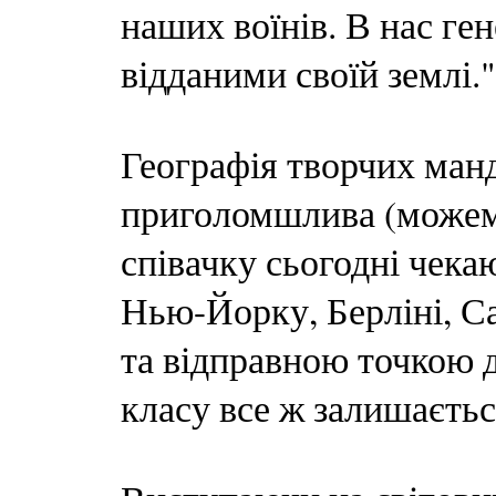
наших воїнів. В нас ге
відданими своїй землі.
Географія творчих ман
приголомшлива (можем
співачку сьогодні чека
Нью-Йорку, Берліні, Са
та відправною точкою д
класу все ж залишається