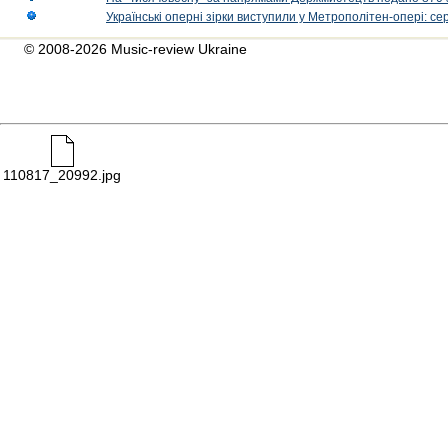
Українські оперні зірки виступили у Метрополітен-опері: с
© 2008-2026 Music-review Ukraine
110817_20992.jpg