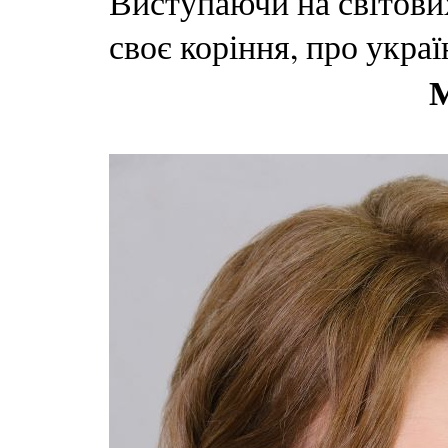
Виступаючи на світових
своє коріння, про укра
М