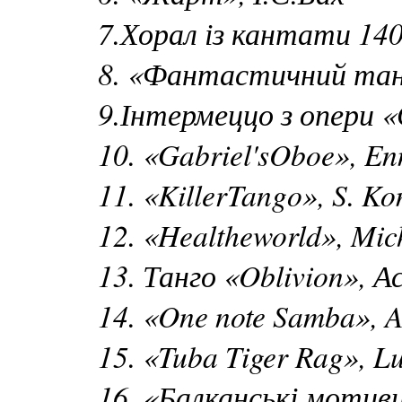
7.Хорал із кантати 140
8. «Фантастичний тан
9.Інтермеццо з опери «
10. «Gabriel'sOboe», E
11. «KillerTango», S. K
12. «Healtheworld», Mic
13. Танго «Oblivion», 
14. «One note Samba», 
15. «Tuba Tiger Rag», L
16. «Балканські мотив