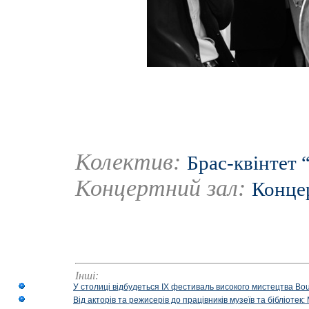
Колектив:
Брас-квінтет 
Концертний зал:
Концер
Інші:
У столиці відбудеться IX фестиваль високого мистецтва Bouq
Від акторів та режисерів до працівників музеїв та бібліоте