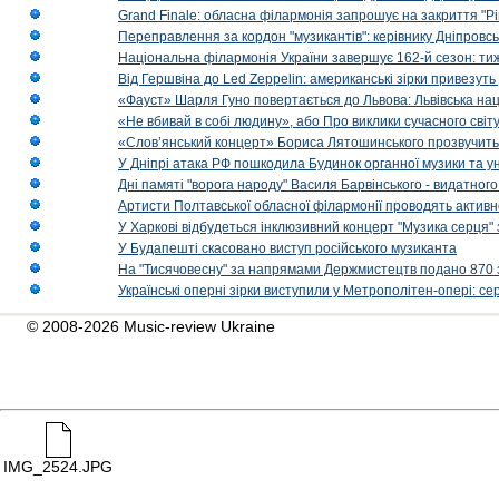
Grand Finale: обласна філармонія запрошує на закриття "Р
Переправлення за кордон "музикантів": керівнику Дніпровсь
Національна філармонія України завершує 162-й сезон: ти
Від Гершвіна до Led Zeppelin: американські зірки привезуть
«Фауст» Шарля Гуно повертається до Львова: Львівська на
«Не вбивай в собі людину», або Про виклики сучасного світ
«Слов’янський концерт» Бориса Лятошинського прозвучить
У Дніпрі атака РФ пошкодила Будинок органної музики та у
Дні памяті "ворога народу" Василя Барвінського - видатного
Артисти Полтавської обласної філармонії проводять активно
У Харкові відбудеться інклюзивний концерт "Музика серця" 
У Будапешті скасовано виступ російського музиканта
На "Тисячовесну" за напрямами Держмистецтв подано 870 за
Українські оперні зірки виступили у Метрополітен-опері: с
© 2008-2026 Music-review Ukraine
IMG_2524.JPG