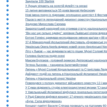
Закупили 100 Starlink
У Луцьку зіграють на золотій флейті та органі
15 липня виповнюється 55 років Іванові Небесному
Нові імена поруч із лідерами: оголошено шортліст 8 Фест
Пішов із життя легендарний диригент оркестру Національн
Згадуємо Мирослава Скорика
Закарпатський народний хор отримав статус національног
“Він нас ще сильно здивує”: керівник Львівської опери відр
Ентоні Гопкінс здивував несподіваною зміною кар'єри у 88 ро
37-й Міжнародний фольклорний фестиваль «Буковинські зус
Українська Opera Aperta відкриє новий сезон берлінської Ne
Літо у Львові — час відкривати місто пішки: Музеї Соломії
Головна балетна подія осені
Максим Булгаков - головний режисер Дніпровської націонал
Тетяна Льозова – танцююча балетмейстерка!
Липень у Музеї Соломії Крушельницької та Станіслава Людк
Дайджест подій на липень в Національній філармонії Украї
Липень у Національній опері України
Повернувся з полону диригент військового оркестру 12-ї ма
У Сумах відкриють студію електроакустичної музики "Станці
У Хмельницькій філармонії відбулася генеральна репетиці
У Раді Європи відбувся концерт 17-річного українського пі
«Буча. Сила відродження»
Концерт пам'яті Василя Сліпака проведуть на підтримку 80