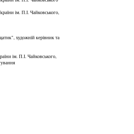
раїни ім. П.І. Чайковського
,
щатик"
, художній керівник та
аїни ім. П.І. Чайковського
,
гування