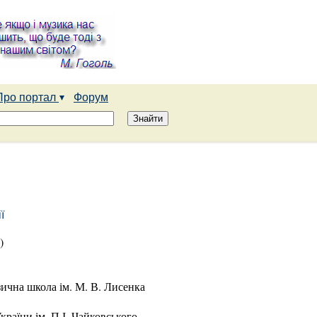
Про портал
Форум
ї
)
зична школа ім. М. В. Лисенка
раїни ім. П.І. Чайковського