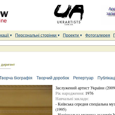
кації
Персональні сторінки
Проекти
Фотогалерея
 диригент
Творча біографія
Творчий доробок
Репертуар
Публікаці
Заслужений артист України
(2009
Рік народження:
1976
Навчальні заклади:
-
Київська середня спеціальна му
(1995)
-
Національна музична академія Ук