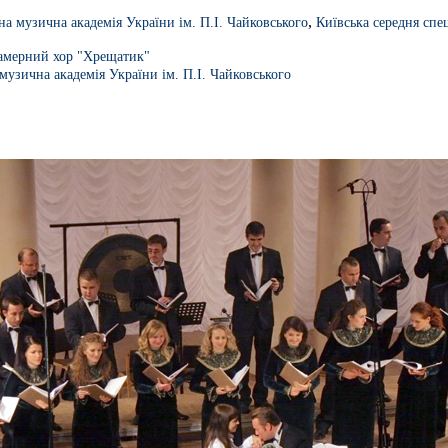
,
на музична академія України ім. П.І. Чайковського
Київська середня спе
амерний хор "Хрещатик"
музична академія України ім. П.І. Чайковського