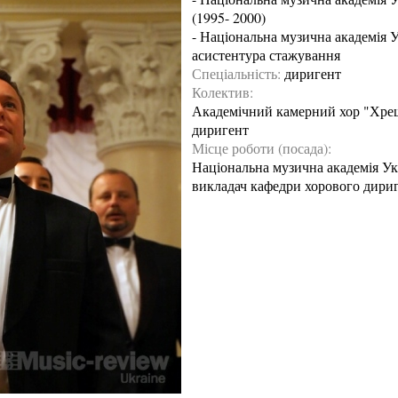
(1995- 2000)
-
Національна музична академія Ук
асистентура стажування
Спеціальність:
диригент
Колектив:
Академічний камерний хор "Хре
диригент
Місце роботи (посада):
Національна музична академія Укр
викладач кафедри хорового дири