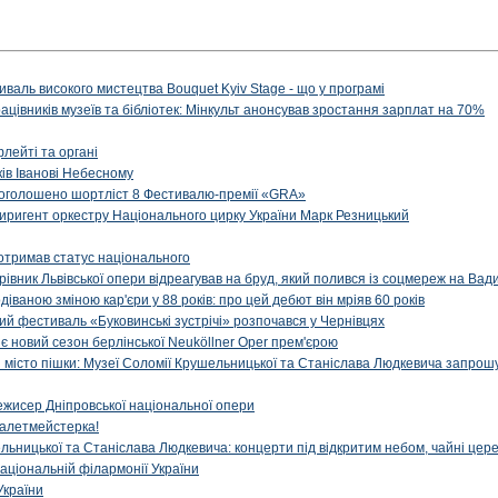
иваль високого мистецтва Bouquet Kyiv Stage - що у програмі
рацівників музеїв та бібліотек: Мінкульт анонсував зростання зарплат на 70%
флейті та органі
ів Іванові Небесному
: оголошено шортліст 8 Фестивалю-премії «GRA»
иригент оркестру Національного цирку України Марк Резницький
отримав статус національного
ерівник Львівської опери відреагував на бруд, який полився із соцмереж на Ва
діваною зміною кар'єри у 88 років: про цей дебют він мріяв 60 років
й фестиваль «Буковинські зустрічі» розпочався у Чернівцях
иє новий сезон берлінської Neuköllner Oper прем'єрою
ти місто пішки: Музеї Соломії Крушельницької та Станіслава Людкевича запрошу
ежисер Дніпровської національної опери
алетмейстерка!
льницької та Станіслава Людкевича: концерти під відкритим небом, чайні цер
аціональній філармонії України
України