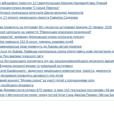
військового оркестру 12-ї маріупольської бригади Нацгвардії Іван Лужний
ктроакустичної музики "Станція Північна"
ідбулася генеральна репетиція Школи молодих диригентів
т 17-річного українського піаніста Гавриїла Сидорика
ка проведуть на підтримку 80-ї десантно-штурмової бригади 22 Червня, 2026
онія запрошує на закриття "Рівненських класичних резиденцій"
икантів": керівнику Дніпровської опери оголосили підозру
ни завершує 162-й сезон: тиждень знакових подій
 американські зірки привезуть до Львова світові прем'єри
ться до Львова: Львівська національна опера представить нове прочитання с
о Про виклики сучасного світу
са Лятошинського прозвучить під час загальноєвропейського музичного мара
Будинок органної музики та унікальний інструмент
силя Барвінського - видатного українського композитора, піаніста, диригента
 філармонії проводять активності для дітей
ивний концерт "Музика серця" за участі дітей з порушеннями зору
 російського музиканта
и Держмистецтв подано 870 заявок, із яких 143 театральні постановки і 69 ви
упили у Метрополітен-опері: серед гостей були Сара Джесіка Паркер і Метью Бр