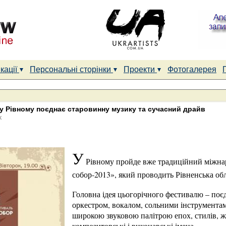
кації
Персональні сторінки
Проекти
Фотогалерея
у Рівному поєднає старовинну музику та сучасний драйв
к
У
Рівному пройде вже традиційний міжн
собор-2013», який проводить Рівненська обл
Головна ідея цьогорічного фестивалю – поє
оркестром, вокалом, сольними інструментам
широкою звуковою палітрою епох, стилів, жа
композиторські і виконавські імена.