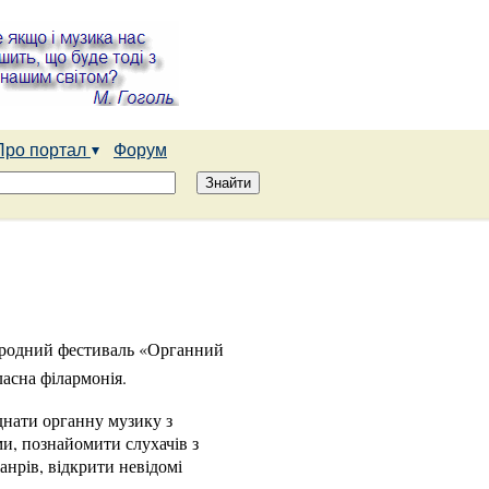
Про портал
Форум
ародний фестиваль «Органний
асна філармонія.
днати органну музику з
и, познайомити слухачів з
нрів, відкрити невідомі