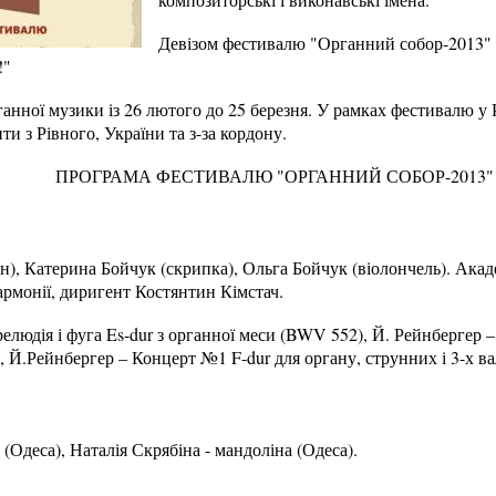
Девізом фестивалю "Органний собор-2013" 
!"
анної музики із 26 лютого до 25 березня. У рамках фестивалю у
ти з Рівного, України та з-за кордону.
ПРОГРАМА ФЕСТИВАЛЮ "ОРГАННИЙ СОБОР-2013"
н), Катерина Бойчук (скрипка), Ольга Бойчук (віолончель). Ака
армонії, диригент Костянтин Кімстач.
елюдія і фуга Es-dur з органної меси (BWV 552), Й. Рейнбергер –
49, Й.Рейнбергер – Концерт №1 F-dur для органу, струнних і 3-х в
(Одеса), Наталія Скрябіна - мандоліна (Одеса).