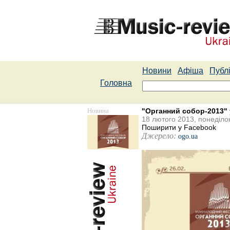
Новини
Афіша
Публі
Головна
Новина
"Органний собор-2013" 
18 лютого 2013, понеділо
Поширити у Facebook
Джерело:
ogo.ua