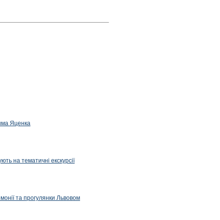
дима Яценка
ють на тематичні екскурсії
емонії та прогулянки Львовом