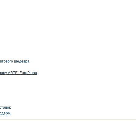
вітового шедевра
фону ARTE: EuroPiano
ставок
одерік