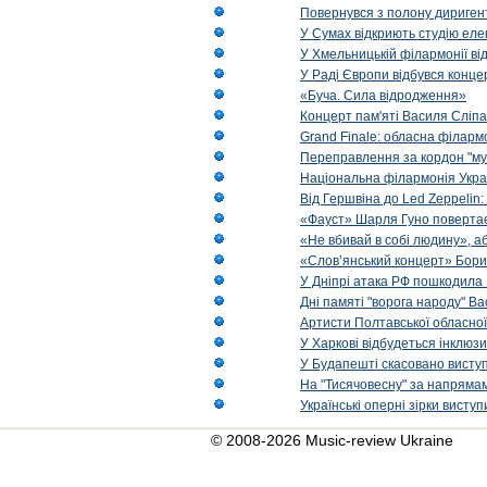
Повернувся з полону диригент 
У Сумах відкриють студію еле
У Хмельницькій філармонії в
У Раді Європи відбувся концер
«Буча. Сила відродження»
Концерт пам'яті Василя Сліпа
Grand Finale: обласна філарм
Переправлення за кордон "муз
Національна філармонія Украї
Від Гершвіна до Led Zeppelin:
«Фауст» Шарля Гуно повертає
«Не вбивай в собі людину», аб
«Слов’янський концерт» Бори
У Дніпрі атака РФ пошкодила 
Дні памяті "ворога народу" Ва
Артисти Полтавської обласної
У Харкові відбудеться інклюз
У Будапешті скасовано виступ
На "Тисячовесну" за напрямам
Українські оперні зірки вист
© 2008-2026 Music-review Ukraine