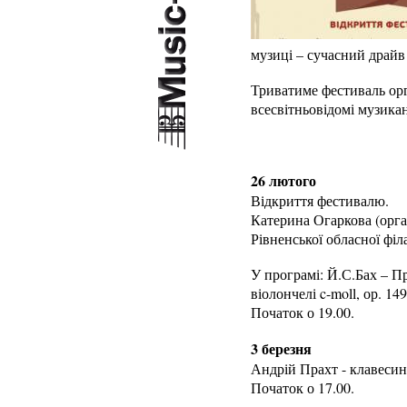
музиці – сучасний драйв
Триватиме фестиваль орг
всесвітньовідомі музикан
26 лютого
Відкриття фестивалю.
Катерина Огаркова (орга
Рівненської обласної філ
У програмі: Й.С.Бах – Пр
віолончелі c-moll, ор. 1
Початок о 19.00.
3 березня
Андрій Прахт - клавесин 
Початок о 17.00.