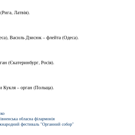
(Рига, Латвія).
еса), Василь Дзисюк – флейта (Одеса).
ан (Єкатеринбург, Росія).
 Кукля – орган (Польща).
нко
івненська обласна філармонія
жнародний фестиваль "Органний собор"