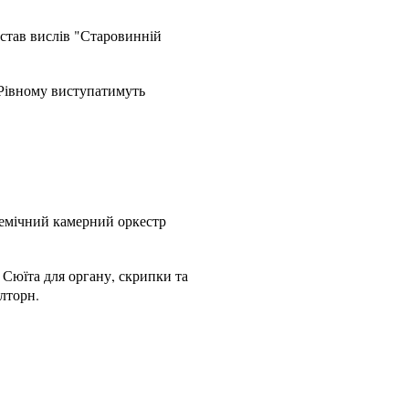
став вислів "Старовинній
 Рівному виступатимуть
демічний камерний оркестр
 Сюїта для органу, скрипки та
алторн.