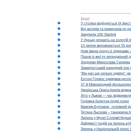
Інші:
У столиці відбудеться IX фест
Від акторів та режисерів до п
Закупили 100 Starlink
У Луцьку зіграють на золотій 
15 липня виповнюється 55 рок
Нові імена поруч із лідерами
Пішов із життя легендарний д
Згадуємо Мирослава Скорика
Закарпатський народний хор 
“Він нас ще сильно здивує”: к
Ентоні Гопкінс здивував неспо
37-й Міжнародний фольклорни
Українська Opera Aperta відкр
Літо у Львові — час відкрива
Головна балетна подія осені
Максим Булгаков - головний р
Тетяна Льозова – танцююча б
Липень у Музеї Соломії Круше
Дайджест подій на липень в Н
Липень у Національній опері 