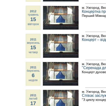
м. Ужгород, Ве
Концертна п
2012
травень
Перший Міжна
15
вівторок
м. Ужгород, Ве
Концерт – від
2011
вересень
15
четвер
м. Ужгород, Ве
2011
"Серенада дл
березень
Концерт духово
6
неділя
м. Ужгород, Ве
Співає заслу
2011
лютий
"З циклу концер
17