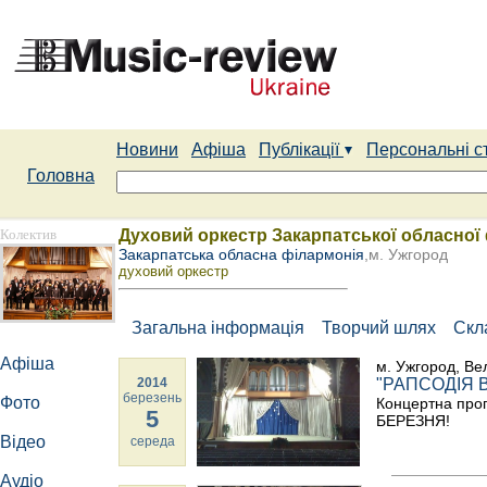
Новини
Афіша
Публікації
Персональні с
Головна
Колектив
Духовий оркестр Закарпатської обласної 
Закарпатська обласна філармонія
,м. Ужгород
духовий оркестр
Загальна інформація
Творчий шлях
Скл
Афіша
м. Ужгород, Ве
2014
"РАПСОДІЯ 
березень
Фото
Концертна прог
5
БЕРЕЗНЯ!
Відео
середа
Аудіо