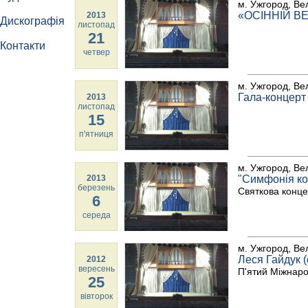
м. Ужгород, Ве
«ОСІННІЙ ВЕ
2013
Дискографія
листопад
21
Контакти
четвер
м. Ужгород, Ве
Гала-концерт
2013
листопад
15
п'ятниця
м. Ужгород, Ве
2013
"Симфонія ко
березень
Святкова конце
6
середа
м. Ужгород, Ве
Леся Гайдук 
2012
вересень
П'ятий Міжнар
25
вівторок