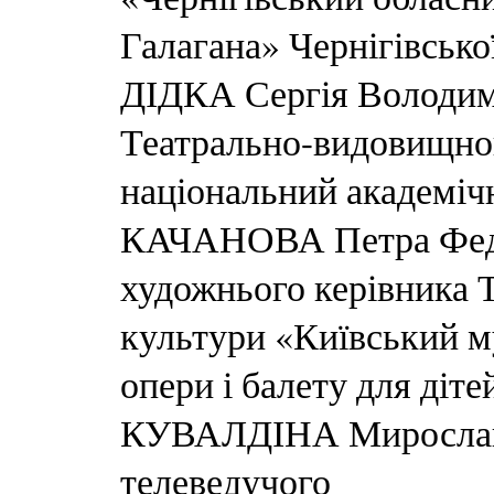
Галагана» Чернігівсько
ДІДКА Сергія Володим
Театрально-видовищног
національний академіч
КАЧАНОВА Петра Фед
художнього керівника 
культури «Київський м
опери і балету для діт
КУВАЛДІНА Мирослава 
телеведучого