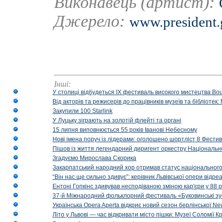
Виконавець (артист):
Джерело:
www.president.
Інші:
У столиці відбудеться IX фестиваль високого мистецтва Bouq
Від акторів та режисерів до працівників музеїв та бібліоте
Закупили 100 Starlink
У Луцьку зіграють на золотій флейті та органі
15 липня виповнюється 55 років Іванові Небесному
Нові імена поруч із лідерами: оголошено шортліст 8 Фест
Пішов із життя легендарний диригент оркестру Національн
Згадуємо Мирослава Скорика
Закарпатський народний хор отримав статус національног
“Він нас ще сильно здивує”: керівник Львівської опери відр
Ентоні Гопкінс здивував несподіваною зміною кар'єри у 88 ро
37-й Міжнародний фольклорний фестиваль «Буковинські зус
Українська Opera Aperta відкриє новий сезон берлінської Ne
Літо у Львові — час відкривати місто пішки: Музеї Соломії