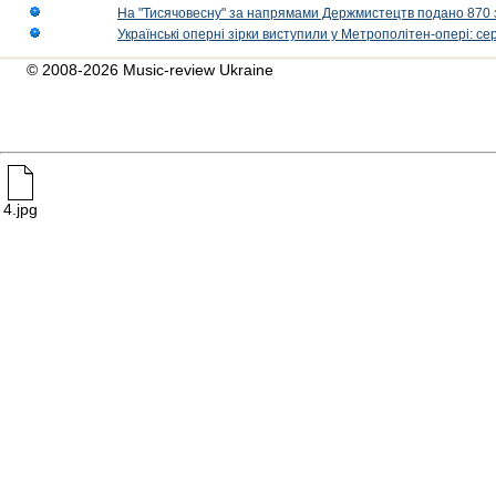
На "Тисячовесну" за напрямами Держмистецтв подано 870 за
Українські оперні зірки виступили у Метрополітен-опері: с
© 2008-2026 Music-review Ukraine
4.jpg