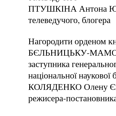
ПТУШКІНА Антона Юр
телеведучого, блогера
Нагородити орденом кн
БЄЛЬНИЦЬКУ-МАМОН
заступника генерально
національної наукової 
КОЛЯДЕНКО Олену Євг
режисера-постановника