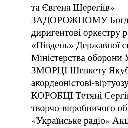
та Євгена Шерегіїв»
ЗАДОРОЖНОМУ Богдан
диригентові оркестру р
«Південь» Державної с
Міністерства оборони 
ЗМОРЦІ Шевкету Якуб
акордеоністові-віртуоз
КОРОБЦІ Тетяні Сергії
творчо-виробничого об
«Українське радіо» Ак