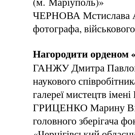
(м. Маріуполь)»
ЧЕРНОВА Мстислава А
фотографа, військовог
Нагородити орденом «
ГАНЖУ Дмитра Павлов
наукового співробітник
галереї мистецтв імені
ГРИЦЕНКО Марину Віт
головного зберігача ф
«Чернігівський обласни