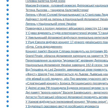
Головна балетна подія осені
Максим Булгаков - головний режисер Дніпровської націонал
Тетяна Льозова – танцююча балетмейстерка!
Липень у Музеї Соломії Крушельницької та Станіслава Людк
Дайджест подій на липень в Національній філармонії Украї
Липень у Національній опері України
Повернувся з полону диригент військового оркестру 12-ї ма
У Сумах відкриють студію електроакустичної музики "Станці
У Хмельницькій філармонії відбулася генеральна репетиці
У Раді Європи відбувся концерт 17-річного українського пі
«Буча. Сила відродження»
Концерт пам'яті Василя Сліпака проведуть на підтримку 80
Grand Finale: обласна філармонія запрошує на закриття "Р
Переправлення за кордон "музикантів": керівнику Дніпровсь
Національна філармонія України завершує 162-й сезон: ти
Від Гершвіна до Led Zeppelin: американські зірки привезуть
«Фауст» Шарля Гуно повертається до Львова: Львівська на
«Не вбивай в собі людину», або Про виклики сучасного світ
«Слов’янський концерт» Бориса Лятошинського прозвучить
У Дніпрі атака РФ пошкодила Будинок органної музики та у
Дні памяті "ворога народу" Василя Барвінського - видатного
Артисти Полтавської обласної філармонії проводять активно
У Харкові відбудеться інклюзивний концерт "Музика серця" 
У Будапешті скасовано виступ російського музиканта