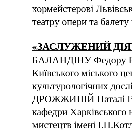
хормейстерові Львівсь
театру опери та балету
«ЗАСЛУЖЕНИЙ ДІЯ
БАЛАНДІНУ Федору Во
Київського міського це
культурологічних досл
ДРОЖЖИНІЙ Наталі Во
кафедри Харківського 
мистецтв імені І.П.Кот