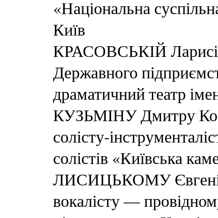
«Національна суспільна
Київ
КРАСОВСЬКІЙ Ларисі О
Державного підприємс
драматичний театр імен
КУЗЬМІНУ Дмитру Кос
солісту-інструменталі
солістів «Київська кам
ЛИСИЦЬКОМУ Євгенію 
вокалісту — провідном