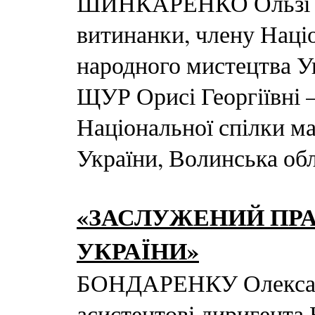
ШИНКАРЕНКО Ользі В
витинанки, члену Націо
народного мистецтва Ук
ЩУР Орисі Георгіївні 
Національної спілки м
України, Волинська об
«ЗАСЛУЖЕНИЙ ПРА
УКРАЇНИ»
БОНДАРЕНКУ Олексан
асистентові диригента