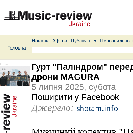
Новини
Афіша
Публікації
Персональні с
Головна
Новина
Гурт "Паліндром" перед
дрони MAGURA
5 липня 2025, субота
Поширити у Facebook
Джерело:
shotam.info
Музичний колектив "Па