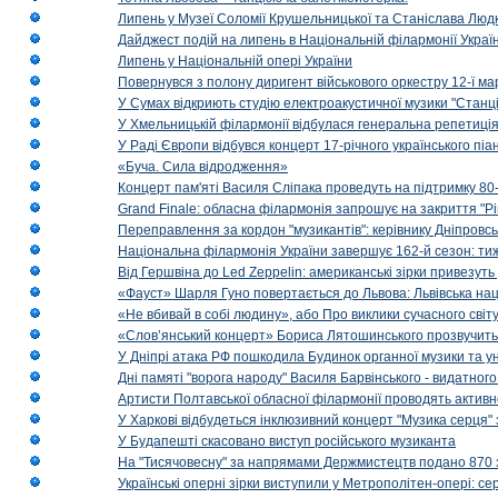
Липень у Музеї Соломії Крушельницької та Станіслава Людк
Дайджест подій на липень в Національній філармонії Украї
Липень у Національній опері України
Повернувся з полону диригент військового оркестру 12-ї ма
У Сумах відкриють студію електроакустичної музики "Станці
У Хмельницькій філармонії відбулася генеральна репетиці
У Раді Європи відбувся концерт 17-річного українського пі
«Буча. Сила відродження»
Концерт пам'яті Василя Сліпака проведуть на підтримку 80
Grand Finale: обласна філармонія запрошує на закриття "Р
Переправлення за кордон "музикантів": керівнику Дніпровсь
Національна філармонія України завершує 162-й сезон: ти
Від Гершвіна до Led Zeppelin: американські зірки привезуть
«Фауст» Шарля Гуно повертається до Львова: Львівська на
«Не вбивай в собі людину», або Про виклики сучасного світ
«Слов’янський концерт» Бориса Лятошинського прозвучить
У Дніпрі атака РФ пошкодила Будинок органної музики та у
Дні памяті "ворога народу" Василя Барвінського - видатного
Артисти Полтавської обласної філармонії проводять активно
У Харкові відбудеться інклюзивний концерт "Музика серця" 
У Будапешті скасовано виступ російського музиканта
На "Тисячовесну" за напрямами Держмистецтв подано 870 за
Українські оперні зірки виступили у Метрополітен-опері: с