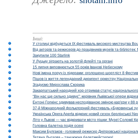
shotam.info
Інші:
У столиці відбудеться IX фестиваль високого мистецтва Bouq
Від акторів та режисерів до працівників музеїв та бібліоте
Закупили 100 Starlink
У Луцьку зіграють на золотій флейті та органі
15 липня виповнюється 55 років Іванові Небесному
Нові імена поруч із лідерами: оголошено шортліст 8 Фест
Пішов із життя легендарний диригент оркестру Національн
Згадуємо Мирослава Скорика
Закарпатський народний хор отримав статус національног
“Він нас ще сильно здивує”: керівник Львівської опери відр
Ентоні Гопкінс здивував несподіваною зміною кар'єри у 88 ро
37-й Міжнародний фольклорний фестиваль «Буковинські зус
Українська Opera Aperta відкриє новий сезон берлінської Ne
Літо у Львові — час відкривати місто пішки: Музеї Соломії
Головна балетна подія осені
Максим Булгаков - головний режисер Дніпровської націонал
Тетяна Льозова – танцююча балетмейстерка!