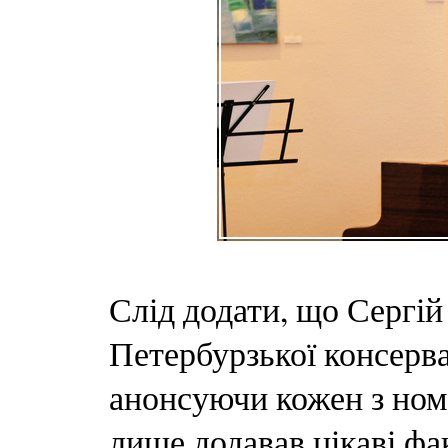
Слід додати, що Сергі
Петербурзької консерва
анонсуючи кожен з номе
лише додавав цікаві фак