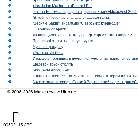
Браво, митцям «Єлисавет-ретро»!
«Inside the Music» та «Bolero I.R.»
Тетяна Бережна відвідала відкриття KharkivMusicFest-2026 
“В тобі, о пісне чарівна, душі людської таїна…”
“Весняні барви” ансамблю “Сіверських клейнодів”
«Перлини оперети»
Як народжується новинка у репертуарі «Харків Опера»?
Про крихкість життя і силу почуття
Музичне рандеву
«Україна. Любов»
Уперше в Чернівцях відбувся конкурс юних піаністів і орг
Шедеври трьох століть
Біжи, Альберіху, біжи!
Концерт «Воскресіння Христове — символ перемоги життя!
Золото замість серця: Олексій Вертинський перетворив «С
© 2008-2026 Music-review Ukraine
100802_15.JPG