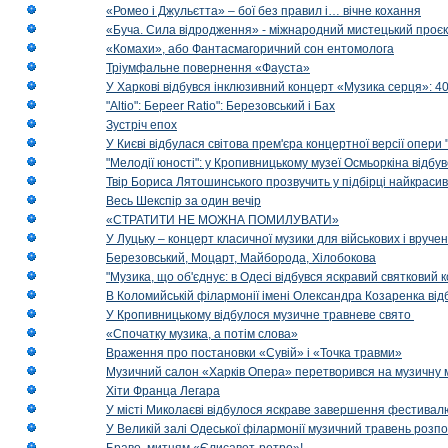
«Ромео і Джульєтта» – бої без правил і… вічне кохання
«Буча. Сила відродження» - міжнародний мистецький проєк
«Комахи», або Фантасмагоричний сон ентомолога
Тріумфальне повернення «Фауста»
У Харкові відбувся інклюзивний концерт «Музика серця»: 400
"Altio": Береer Ratio": Березовський і Бах
Зустріч епох
У Києві відбулася світова прем'єра концертної версії опери
"Мелодії юності": у Кропивницькому музеї Осмьоркіна відб
Твір Бориса Лятошинського прозвучить у підбірці найкраси
Весь Шекспір за один вечір
«СТРАТИТИ НЕ МОЖНА ПОМИЛУВАТИ»
У Луцьку – концерт класичної музики для військових і вруче
Березовський, Моцарт, Майборода, Хілобокова
"Музика, що об'єднує: в Одесі відбувся яскравий святковий
В Коломийській філармонії імені Олександра Козаренка відб
У Кропивницькому відбулося музичне травневе свято
«Спочатку музика, а потім слова»
Враження про постановки «Сувій» і «Точка травми»
Музичний салон «Харків Опера» перетворився на музичну мап
Хіти Франца Легара
У місті Миколаєві відбулося яскраве завершення фестивал
У Великій залі Одеської філармонії музичний травень розп