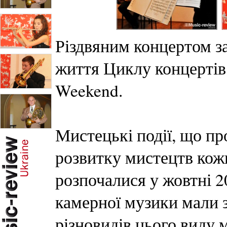
Різдвяним концертом з
життя Циклу концертів
Weekend.
Мистецькі події, що пр
розвитку мистецтв кожн
розпочалися у жовтні 2
камерної музики мали 
різновидів цього виду 