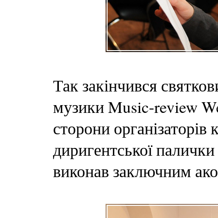
Так закінчився святков
музики Music-review We
сторони організаторів 
диригентської палички
виконав заключним акор