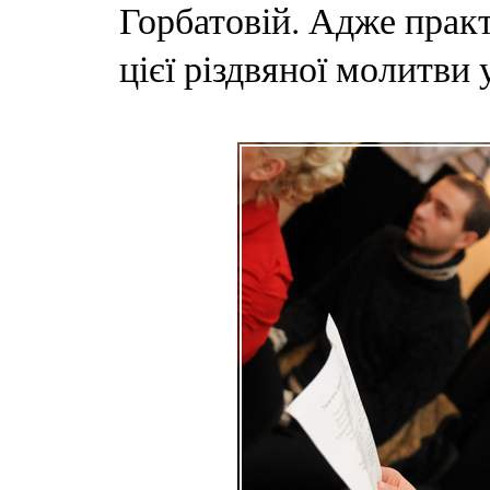
Горбатовій. Адже прак
цієї різдвяної молитви 