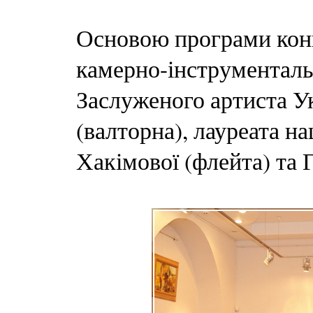
Основою програми конц
камерно-інструменталь
Заслуженого артиста У
(валторна), лауреата н
Хакімової (флейта) та 