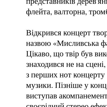
представників дерев'ян
флейта, валторна, тромб
Відкрився концерт тво
назвою «Мисливська фа
Цікаво, що твір був ви
знаходився не на сцені, 
з перших нот концерту 
музики. Пізніше у конц
виступав акомпанемент
своєрідний стерео ефек