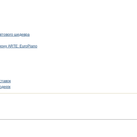
вітового шедевра
фону ARTE: EuroPiano
ставок
одерік