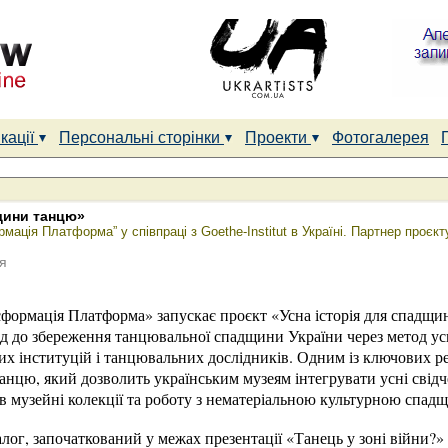
кації
Персональні сторінки
Проекти
Фотогалерея
дщини танцю»
ція Платформа” у співпраці з Goethe-Institut в Україні. Партнер проєк
я
ормація Платформа» запускає проєкт «Усна історія для спадщин
д до збереження танцювальної спадщини України через метод усно
х інституцій і танцювальних дослідників. Одним із ключових ре
анцю, який дозволить українським музеям інтегрувати усні свідче
в музейні колекції та роботу з нематеріальною культурною спад
алог, започаткований у межах презентації «Танець у зоні війни