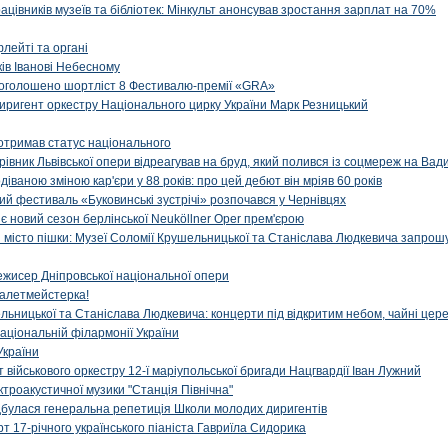
рацівників музеїв та бібліотек: Мінкульт анонсував зростання зарплат на 70%
флейті та органі
ів Іванові Небесному
: оголошено шортліст 8 Фестивалю-премії «GRA»
иригент оркестру Національного цирку України Марк Резницький
отримав статус національного
ерівник Львівської опери відреагував на бруд, який полився із соцмереж на Ва
діваною зміною кар'єри у 88 років: про цей дебют він мріяв 60 років
й фестиваль «Буковинські зустрічі» розпочався у Чернівцях
иє новий сезон берлінської Neuköllner Oper прем'єрою
ти місто пішки: Музеї Соломії Крушельницької та Станіслава Людкевича запрошу
ежисер Дніпровської національної опери
алетмейстерка!
льницької та Станіслава Людкевича: концерти під відкритим небом, чайні цер
аціональній філармонії України
України
військового оркестру 12-ї маріупольської бригади Нацгвардії Іван Лужний
ктроакустичної музики "Станція Північна"
ідбулася генеральна репетиція Школи молодих диригентів
т 17-річного українського піаніста Гавриїла Сидорика