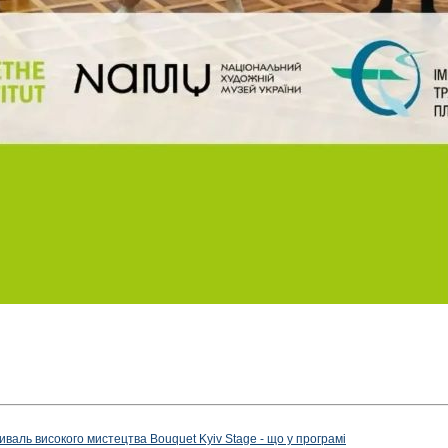
иваль високого мистецтва Bouquet Kyiv Stage - що у програмі