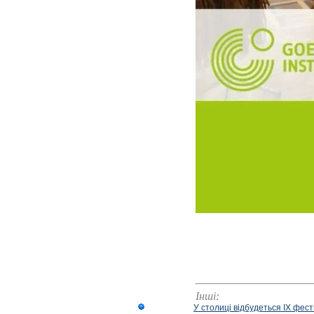
Інші:
У столиці відбудеться IX фест