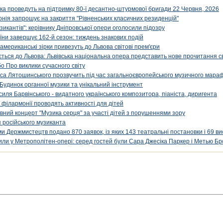
ка проведуть на підтримку 80-ї десантно-штурмової бригади 22 Червня, 2026
онія запрошує на закриття "Рівненських класичних резиденцій"
икантів": керівнику Дніпровської опери оголосили підозру
ни завершує 162-й сезон: тиждень знакових подій
 американські зірки привезуть до Львова світові прем'єри
ться до Львова: Львівська національна опера представить нове прочитання с
о Про виклики сучасного світу
са Лятошинського прозвучить під час загальноєвропейського музичного мара
Будинок органної музики та унікальний інструмент
силя Барвінського - видатного українського композитора, піаніста, диригента
 філармонії проводять активності для дітей
ивний концерт "Музика серця" за участі дітей з порушеннями зору
 російського музиканта
и Держмистецтв подано 870 заявок, із яких 143 театральні постановки і 69 ви
упили у Метрополітен-опері: серед гостей були Сара Джесіка Паркер і Метью Бр