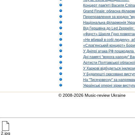
Концерт пам'яті Василя Сліпа
Grand Finale: обласна філарм
Переправлення за кордон "муз
Національна філармонія Украї
Від Гершвіна до Led Zeppelin:
«Фауст» Шарля Гуно повертає
«Не вбивай в собі людину», аб
«Слов’янський концерт» Бори
У Дніпрі атака РФ пошкодила 
Дні памяті "ворога народу" Ва
Артисти Полтавської обласної
У Харкові відбудеться інклюз
У Будапешті скасовано виступ
На "Тисячовесну" за напрямам
Українські оперні зірки вист
© 2008-2026 Music-review Ukraine
2.jpg