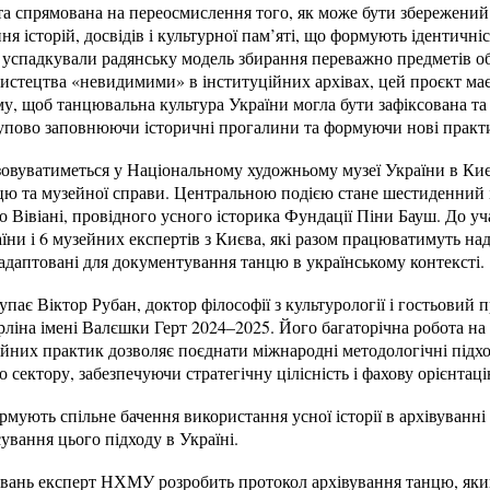
а спрямована на переосмислення того, як може бути збережений 
ня історій, досвідів і культурної пам’яті, що формують ідентичні
ї успадкували радянську модель збирання переважно предметів о
стецтва «невидимими» в інституційних архівах, цей проєкт має 
, щоб танцювальна культура України могла бути зафіксована та 
упово заповнюючи історичні прогалини та формуючи нові практ
зовуватиметься у Національному художньому музеї України в Киє
нцю та музейної справи. Центральною подією стане шестиденний і
о Вівіані, провідного усного історика Фундації Піни Бауш. До уч
їни і 6 музейних експертів з Києва, які разом працюватимуть над 
адаптовані для документування танцю в українському контексті.
пає Віктор Рубан, доктор філософії з культурології і гостьовий 
рліна імені Валєшки Герт 2024–2025. Його багаторічна робота на
ційних практик дозволяє поєднати міжнародні методологічні під
 сектору, забезпечуючи стратегічну цілісність і фахову орієнтаці
мують спільне бачення використання усної історії в архівуванн
ування цього підходу в Україні.
ювань експерт НХМУ розробить протокол архівування танцю, яки