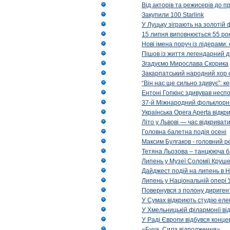
Від акторів та режисерів до п
Закупили 100 Starlink
У Луцьку зіграють на золотій 
15 липня виповнюється 55 рок
Нові імена поруч із лідерами
Пішов із життя легендарний д
Згадуємо Мирослава Скорика
Закарпатський народний хор 
“Він нас ще сильно здивує”: к
Ентоні Гопкінс здивував неспо
37-й Міжнародний фольклорни
Українська Opera Aperta відкр
Літо у Львові — час відкрива
Головна балетна подія осені
Максим Булгаков - головний р
Тетяна Льозова – танцююча б
Липень у Музеї Соломії Круше
Дайджест подій на липень в Н
Липень у Національній опері 
Повернувся з полону диригент 
У Сумах відкриють студію еле
У Хмельницькій філармонії в
У Раді Європи відбувся концер
«Буча. Сила відродження»