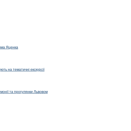
дима Яценка
ють на тематичні екскурсії
емонії та прогулянки Львовом