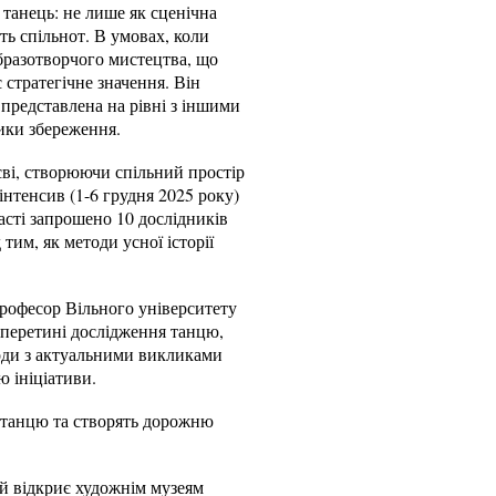
танець: не лише як сценічна
сть спільнот. В умовах, коли
бразотворчого мистецтва, що
стратегічне значення. Він
представлена на рівні з іншими
ики збереження.
ві, створюючи спільний простір
нтенсив (1-6 грудня 2025 року)
асті запрошено 10 дослідників
тим, як методи усної історії
професор Вільного університету
 перетині дослідження танцю,
ходи з актуальними викликами
ю ініціативи.
і танцю та створять дорожню
й відкриє художнім музеям