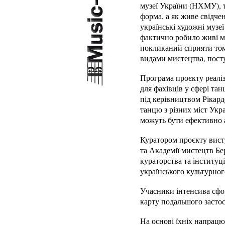
музеї України (НХМУ), т
форма, а як живе свідчен
українські художні музе
фактично робило живі ми
покликаний сприяти тому
видами мистецтва, пост
Програма проєкту реалі
для фахівців у сфері та
під керівництвом Рікард
танцю з різних міст Укра
можуть бути ефективно 
Куратором проєкту висту
та Академії мистецтв Бе
кураторства та інститу
українського культурного
Учасники інтенсива сфор
карту подальшого застос
На основі їхніх напрац