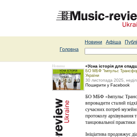
Новини
Афіша
Публі
Головна
Новина
«Усна історія для спа
БО МБФ “Імпульс Трансформа
України
30 листопада 2025, неділ
Поширити у Facebook
БО МБФ «Імпульс Трансф
впровадити сталий підхі
сучасних потреб музейни
протоколу архівування т
танцювальної практики 
Ініціатива продовжує ді