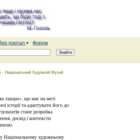
Про портал
Форум
ту - Національний Художній Музей
и танцю», що має на меті
ї історії та адаптувати його до
зультатів стане розробка
ння, досвід і контексти
щиною.
?» у Національному художньому