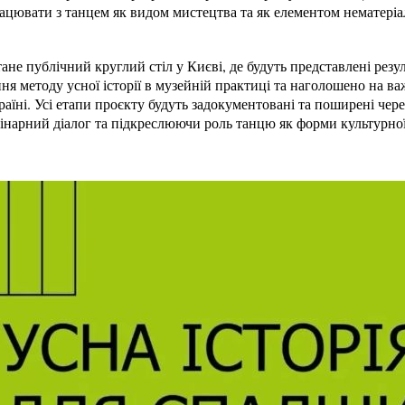
ацювати з танцем як видом мистецтва та як елементом нематеріа
не публічний круглий стіл у Києві, де будуть представлені резул
я методу усної історії в музейній практиці та наголошено на ва
аїні. Усі етапи проєкту будуть задокументовані та поширені через
арний діалог та підкреслюючи роль танцю як форми культурної п