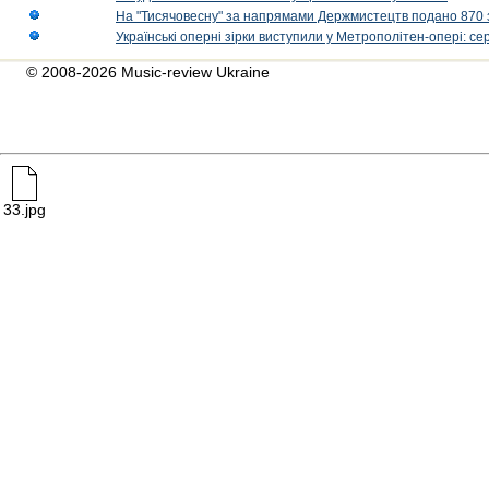
На "Тисячовесну" за напрямами Держмистецтв подано 870 за
Українські оперні зірки виступили у Метрополітен-опері: с
© 2008-2026 Music-review Ukraine
33.jpg