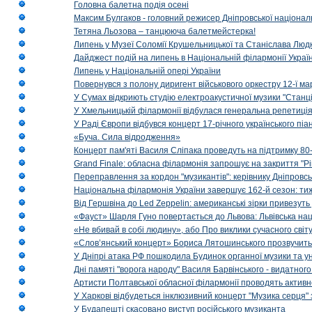
Головна балетна подія осені
Максим Булгаков - головний режисер Дніпровської націонал
Тетяна Льозова – танцююча балетмейстерка!
Липень у Музеї Соломії Крушельницької та Станіслава Людк
Дайджест подій на липень в Національній філармонії Украї
Липень у Національній опері України
Повернувся з полону диригент військового оркестру 12-ї ма
У Сумах відкриють студію електроакустичної музики "Станці
У Хмельницькій філармонії відбулася генеральна репетиці
У Раді Європи відбувся концерт 17-річного українського пі
«Буча. Сила відродження»
Концерт пам'яті Василя Сліпака проведуть на підтримку 80
Grand Finale: обласна філармонія запрошує на закриття "Р
Переправлення за кордон "музикантів": керівнику Дніпровсь
Національна філармонія України завершує 162-й сезон: ти
Від Гершвіна до Led Zeppelin: американські зірки привезуть
«Фауст» Шарля Гуно повертається до Львова: Львівська на
«Не вбивай в собі людину», або Про виклики сучасного світ
«Слов’янський концерт» Бориса Лятошинського прозвучить
У Дніпрі атака РФ пошкодила Будинок органної музики та у
Дні памяті "ворога народу" Василя Барвінського - видатного
Артисти Полтавської обласної філармонії проводять активно
У Харкові відбудеться інклюзивний концерт "Музика серця" 
У Будапешті скасовано виступ російського музиканта