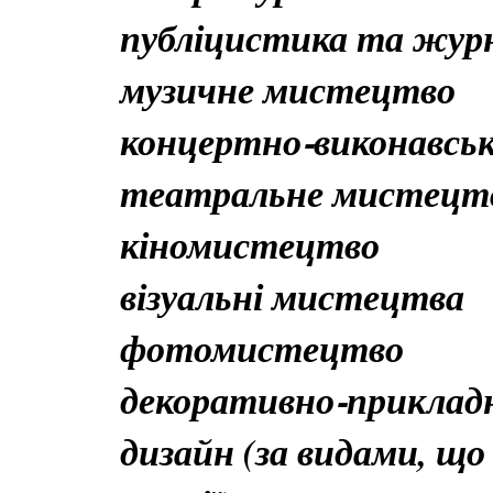
публіцистика та жур
музичне мистецтво
концертно‑виконавсь
театральне мистецт
кіномистецтво
візуальні мистецтва
фотомистецтво
декоративно‑приклад
дизайн (за видами, щ