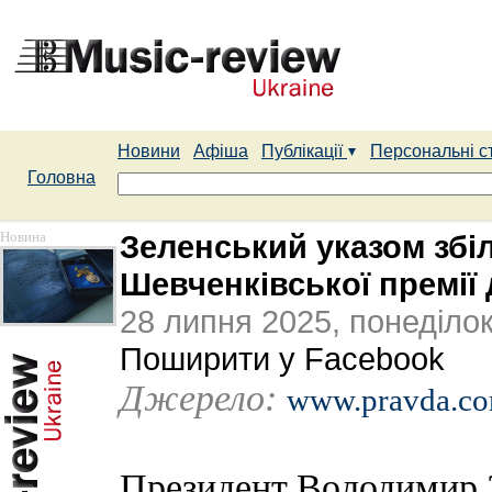
Новини
Афіша
Публікації
Персональні с
Головна
Новина
Зеленський указом збі
Шевченківської премії 
28 липня 2025, понеділо
Поширити у Facebook
Джерело:
www.pravda.co
Президент Володимир З