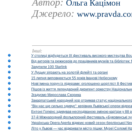
Автор:
Ольга Кацімон
Джерело:
www.pravda.co
Інші:
У столиці відбудеться IX фестиваль високого мистецтва Bouq
Від акторів та режисерів до працівників музеїв та бібліоте
Закупили 100 Starlink
У Луцьку зіграють на золотій флейті та органі
15 липня виповнюється 55 років Іванові Небесному
Нові імена поруч із лідерами: оголошено шортліст 8 Фест
Пішов із життя легендарний диригент оркестру Національн
Згадуємо Мирослава Скорика
Закарпатський народний хор отримав статус національног
“Він нас ще сильно здивує”: керівник Львівської опери відр
Ентоні Гопкінс здивував несподіваною зміною кар'єри у 88 ро
37-й Міжнародний фольклорний фестиваль «Буковинські зус
Українська Opera Aperta відкриє новий сезон берлінської Ne
Літо у Львові — час відкривати місто пішки: Музеї Соломії