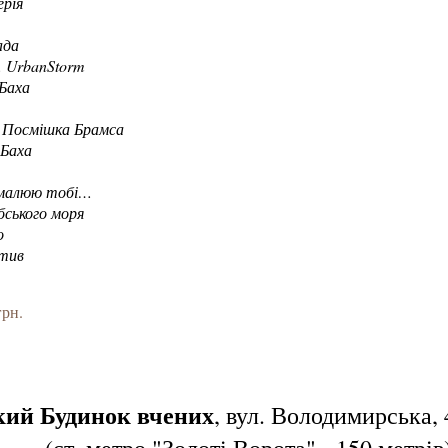
ерія
ада
й. UrbanStorm
 Баха
й. Посмішка Брамса
Баха
амалюю тобі…
бського моря
о
отив
грн.
кий Будинок вчених
, вул. Володимирська, 