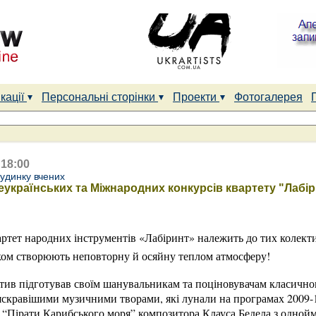
кації
Персональні сторінки
Проекти
Фотогалерея
 18:00
Будинку вчених
еукраїнських та Міжнародних конкурсів квартету "Лабі
артет народних інструментів «Лабіринт» належить до тих колекти
ком створюють неповторну й осяйну теплом атмосферу!
тив підготував своїм шанувальникам та поціновувачам класично
яскравішими музичними творами, які лунали на програмах 2009-12
 “Пірати Карибського моря” композитора Клауса Бедела з однойме