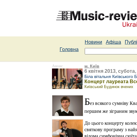
Новини
Афіша
Публі
Головна
Анонс
м. Київ
6 квітня 2013, субота,
Біла вітальня Київського 
Концерт лауреата Вс
Київський Будинок вчених
Б
ез всякого сумніву Кв
першим же зіграним зву
До цього концерту колек
святкову програму з най
відома симфонічна сюїта