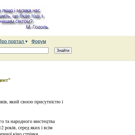
Про портал
Форум
ринт"
вів, який своєю присутністю і
го та народного мистецтва
 років, серед яких і всім
нної кіно стрічки.