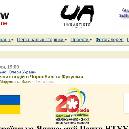
кації
Персональні сторінки
Проекти
Фотогалерея
ля, 19:00
ьної Опери України
ічних подій в Чорнобилі та Фукусіми
і Маруями та Василя Пилипчака