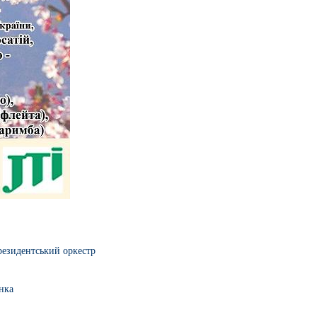
езидентський оркестр
нка