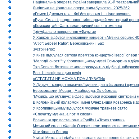
Національна оперета України завершила 91-й театральний
Львівська національна опера: яким був сезон 2025/26?
«Ромео і Джульєтта» – бої без правил і… вічне кохання
«Буча. Сила відродження» - міжнародний мистецький проєк
«Комахи», або Фантасмагоричний сон ентомолога
Тріумфальне повернення «Фауста»
У Харкові відбувся інклюзивний концерт «Музика серця»: 400
"Altio": Береer Ratio": Березовський і Бах
Зустріч епох
У Києві відбулася світова прем'єра концертної версії опери
"Мелодії юності": у Кропивницькому музеї Осмьоркіна відб
Твір Бориса Лятошинського прозвучить у підбірці найкраси
Весь Шекспір за один вечір
«СТРАТИТИ НЕ МОЖНА ПОМИЛУВАТИ»
У Луцьку – концерт класичної музики для військових і вруче
Березовський, Моцарт, Майборода, Хілобокова
"Музика, що об'єднує: в Одесі відбувся яскравий святковий
В Коломийській філармонії імені Олександра Козаренка відб
У Кропивницькому відбулося музичне травневе свято
«Спочатку музика, а потім слова»
Враження про постановки «Сувій» і «Точка травми»
Музичний салон «Харків Опера» перетворився на музичну мап
Хіти Франца Легара
У місті Миколаєві відбулося яскраве завершення фестивал