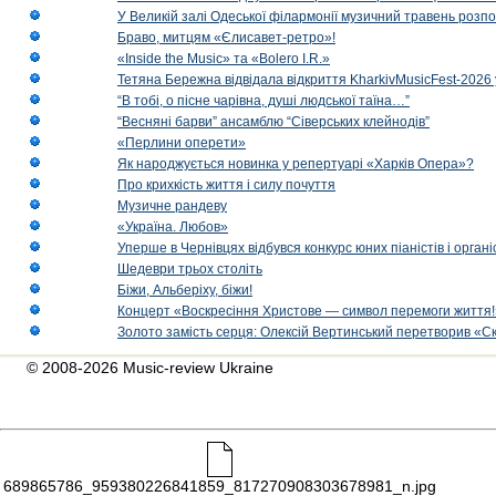
У Великій залі Одеської філармонії музичний травень розп
Браво, митцям «Єлисавет-ретро»!
«Inside the Music» та «Bolero I.R.»
Тетяна Бережна відвідала відкриття KharkivMusicFest-2026 
“В тобі, о пісне чарівна, душі людської таїна…”
“Весняні барви” ансамблю “Сіверських клейнодів”
«Перлини оперети»
Як народжується новинка у репертуарі «Харків Опера»?
Про крихкість життя і силу почуття
Музичне рандеву
«Україна. Любов»
Уперше в Чернівцях відбувся конкурс юних піаністів і орг
Шедеври трьох століть
Біжи, Альберіху, біжи!
Концерт «Воскресіння Христове — символ перемоги життя!
Золото замість серця: Олексій Вертинський перетворив «С
© 2008-2026 Music-review Ukraine
689865786_959380226841859_817270908303678981_n.jpg