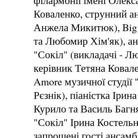
філармонії імені Олекс
Коваленко, струнний а
Анжела Микитюк), Big 
та Любомир Хім'як), ан
"Сокіл" (викладачі - Л
керівник Тетяна Ковал
Amore музичної студії 
Рєзнік), піаністка Ірин
Курило та Василь Багня
"Сокіл" Ірина Костельн
запрошені гості ансамб