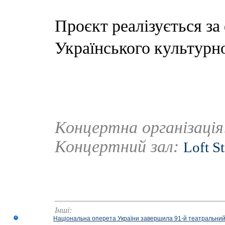
Проєкт реалізується за
Українського культурн
Концертна організаці
Концертний зал:
Loft S
Інші:
Національна оперета України завершила 91-й театральний