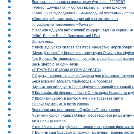
Львівська національна опера: яким був сезон 2025/26?
«Ромео і Джульєтта» – бої без правил і… вічне кохання
«Буча. Сила відродження» - міжнародний мистецький проєк
«Комахи», або Фантасмагоричний сон ентомолога
Тріумфальне повернення «Фауста»
У Харкові відбувся інклюзивний концерт «Музика серця»: 400
"Altio": Береer Ratio": Березовський і Бах
Зустріч епох
У Києві відбулася світова прем'єра концертної версії опери
"Мелодії юності": у Кропивницькому музеї Осмьоркіна відб
Твір Бориса Лятошинського прозвучить у підбірці найкраси
Весь Шекспір за один вечір
«СТРАТИТИ НЕ МОЖНА ПОМИЛУВАТИ»
У Луцьку – концерт класичної музики для військових і вруче
Березовський, Моцарт, Майборода, Хілобокова
"Музика, що об'єднує: в Одесі відбувся яскравий святковий
В Коломийській філармонії імені Олександра Козаренка відб
У Кропивницькому відбулося музичне травневе свято
«Спочатку музика, а потім слова»
Враження про постановки «Сувій» і «Точка травми»
Музичний салон «Харків Опера» перетворився на музичну мап
Хіти Франца Легара
У місті Миколаєві відбулося яскраве завершення фестивал
У Великій залі Одеської філармонії музичний травень розп