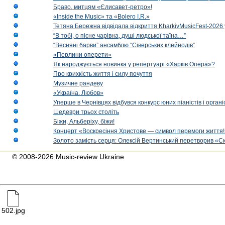
Браво, митцям «Єлисавет-ретро»!
«Inside the Music» та «Bolero I.R.»
Тетяна Бережна відвідала відкриття KharkivMusicFest-2026 
“В тобі, о пісне чарівна, душі людської таїна…”
“Весняні барви” ансамблю “Сіверських клейнодів”
«Перлини оперети»
Як народжується новинка у репертуарі «Харків Опера»?
Про крихкість життя і силу почуття
Музичне рандеву
«Україна. Любов»
Уперше в Чернівцях відбувся конкурс юних піаністів і орг
Шедеври трьох століть
Біжи, Альберіху, біжи!
Концерт «Воскресіння Христове — символ перемоги життя!
Золото замість серця: Олексій Вертинський перетворив «С
© 2008-2026 Music-review Ukraine
502.jpg