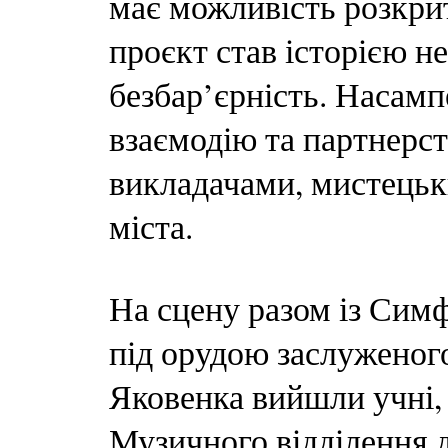
має можливість розкрит
проєкт став історією н
безбар’єрність. Насамп
взаємодію та партнерс
викладачами, мистецьк
міста.
На сцену разом із Сим
під орудою заслуженог
Яковенка вийшли учні,
Музичного відділення 