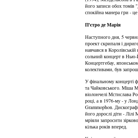
його записи обох томів "
спокійна манера гри - це
П'єтро де Марія
Наступного дня, 5 червн
проект скрипаля і дириг
навчався в Королівській 
сольний концерт в Нью-Й
Концертгебау, японськом
колективами, був запро
У фінальному концерті ф
та Чайковського. Міша М
віолончелі Мстислава Ро
році, а в 1976-му - у Ло
Grammophon. Дискографія
його дорослі діти - Лілі
мріяли запросити зірково
кілька років вперед.