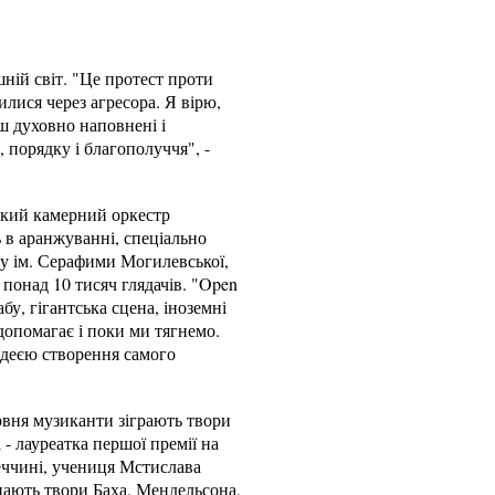
ній світ. "Це протест проти
илися через агресора. Я вірю,
ш духовно наповнені і
, порядку і благополуччя", -
ський камерний оркестр
 в аранжуванні, спеціально
у ім. Серафими Могилевської,
 понад 10 тисяч глядачів. "Open
бу, гігантська сцена, іноземні
допомагає і поки ми тягнемо.
 ідеєю створення самого
вня музиканти зіграють твори
- лауреатка першої премії на
еччині, учениця Мстислава
нають твори Баха, Мендельсона,