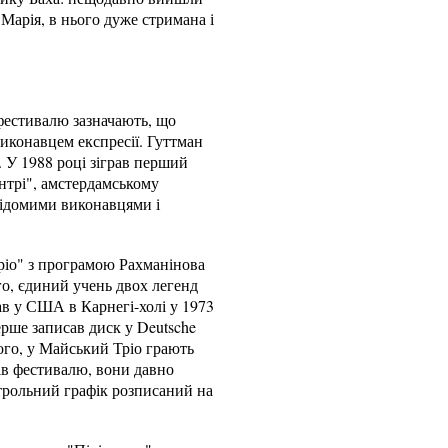
 Марія, в нього дуже стримана і
 фестивалю зазначають, що
виконавцем експресії. Гуттман
. У 1988 році зіграв перший
нтрі", амстердамському
відомими виконавцями і
ріо" з програмою Рахманінова
го, єдиний учень двох легенд
в у США в Карнегі-холі у 1973
ерше записав диск у Deutsche
ого, у Майський Тріо грають
рів фестивалю, вони давно
астрольний графік розписаний на