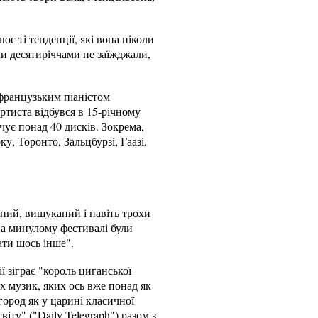
ює ті тенденції, які вона ніколи
ки десятиріччами не заїжджали,
 французьким піаністом
ртиста відбувся в 15-річному
ічує понад 40 дисків. Зокрема,
у, Торонто, Зальцбурзі, Гаазі,
ений, вишуканий і навіть трохи
 на минулому фестивалі були
ати шось інше".
ї зіграє "король циганської
х музик, яких ось вже понад як
ород як у царині класичної
ту" ("Daily Telegraph") разом з