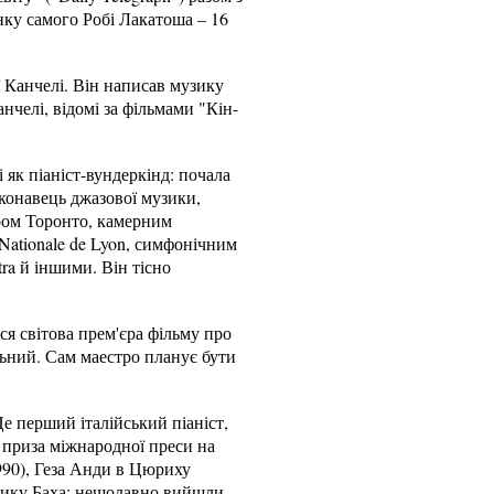
нку самого Робі Лакатоша – 16
ї Канчелі. Він написав музику
анчелі, відомі за фільмами "Кін-
 як піаніст-вундеркінд: почала
иконавець джазової музики,
ром Торонто, камерним
Nationale de Lyon, симфонічним
ra й іншими. Він тісно
ся світова прем'єра фільму про
льний. Сам маестро планує бути
Це перший італійський піаніст,
я приза міжнародної преси на
990), Геза Анди в Цюриху
узику Баха: нещодавно вийшли