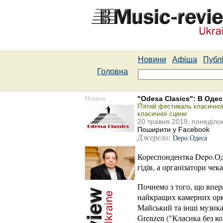
Новини
Афіша
Публі
Головна
Новина
"Оdesa Сlasics": В Од
П'ятий фестиваль класичної
класичної сцени
20 травня 2019, понеділо
Поширити у Facebook
Джерело:
Depo.Одеса
Кореспондентка Depo.Од
гідів, а організатори чек
Почнемо з того, що впер
найкращих камерних орке
Майський та інші музикан
Grenzen ("Класика без ко