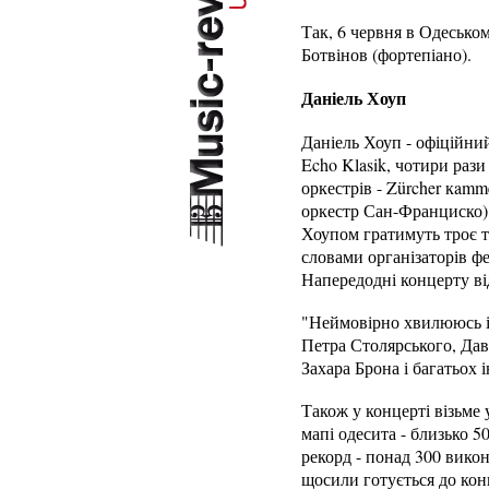
Так, 6 червня в Одеськом
Ботвінов (фортепіано).
Даніель Хоуп
Даніель Хоуп - офіційни
Echo Klasik, чотири раз
оркестрів - Zürcher кam
оркестр Сан-Франциско).
Хоупом гратимуть троє т
словами організаторів ф
Напередодні концерту від
"Неймовірно хвилююсь і 
Петра Столярського, Дав
Захара Брона і багатьох 
Також у концерті візьме
мапі одесита - близько 5
рекорд - понад 300 вико
щосили готується до кон