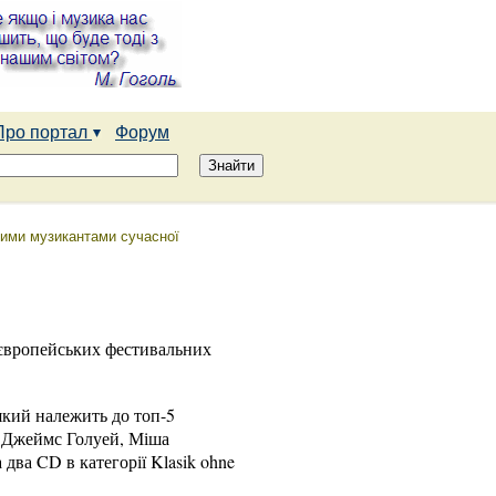
Про портал
Форум
ішими музикантами сучасної
 європейських фестивальних
який належить до топ-5
, Джеймс Голуей, Міша
два CD в категорії Klasik ohne