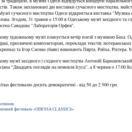
 за традицією, в музеях Одеси відбудуться концерти паралельного
тів. Також заплановані дві виставки сучасного мистецтва, майстер
в Музеї сучасного мистецтва Одеси відкриється виставка "Музика
ова. Згодом, 31 травня о 15:00 в Одеському музеї західного та с
сена Савадова "Лабораторія Орфея".
кому художньому музеї планується вечір поезії з музикою Баха. 
рші, присвячені композиторові, переклади текстів лютеранських х
рипка) та Ігор Саєнко (баян) виконають Пярта, Райха, Ріхтера,
ькому музеї західного і східного мистецтва Антоній Баришевський
ана “Двадцять поглядів на немовля Ісуса”, а 8 червня о 17:00 К
ітки фестивалю досить демократичні - від 50 до 2 500 грн.
Ботвінов
зичний фестиваль «ODESSA CLASSICS»