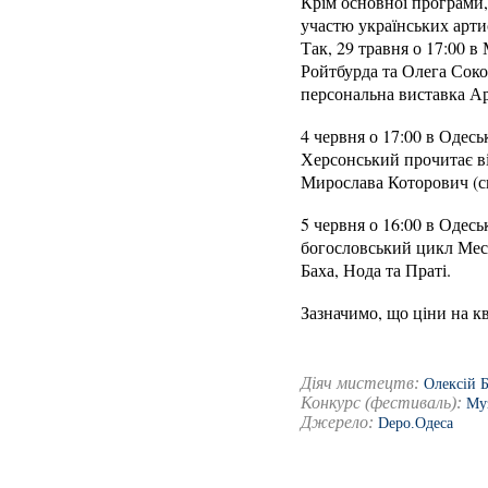
Крім основної програми,
участю українських артис
Так, 29 травня о 17:00 
Ройтбурда та Олега Сокол
персональна виставка Ар
4 червня о 17:00 в Одесь
Херсонський прочитає ві
Мирослава Которович (ск
5 червня о 16:00 в Одес
богословський цикл Мессі
Баха, Нода та Праті.
Зазначимо, що ціни на кв
Діяч мистецтв:
Олексій 
Конкурс (фестиваль):
Му
Джерело:
Depo.Одеса