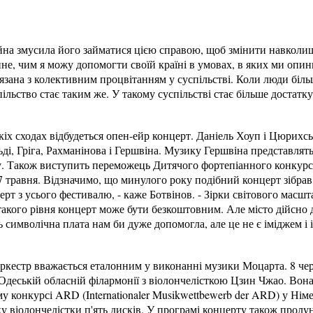
ійна змусила його займатися цією справою, щоб змінити навколиш
ине, чим я можу допомогти своїй країні в умовах, в яких ми опин
язана з колективним процвітанням у суспільстві. Коли люди біль
пільство стає таким же. У такому суспільстві стає більше достатку
кіх сходах відбудеться опен-ейр концерт. Даніель Хоуп і Цюрих
ді, Гріга, Рахманінова і Гершвіна. Музику Гершвіна представлять
у. Також виступить переможець Дитячого фортепіанного конкурс
27 травня. Відзначимо, що минулого року подібний концерт зібрав
ерт з усього фестивалю, - каже Ботвінов. - Зірки світового масшта
 такого рівня концерт може бути безкоштовним. Але місто дійсно 
ь символічна плата нам би дуже допомогла, але це не є іміджем і
кестр вважається еталонним у виконанні музики Моцарта. 8 чер
Одеській обласній філармонії з віолончелісткою Цзин Чжао. Вона 
конкурсі ARD (Internationaler Musikwettbewerb der ARD) у Нім
у віолончелістки п'ять дисків. У програмі концерту також пролу