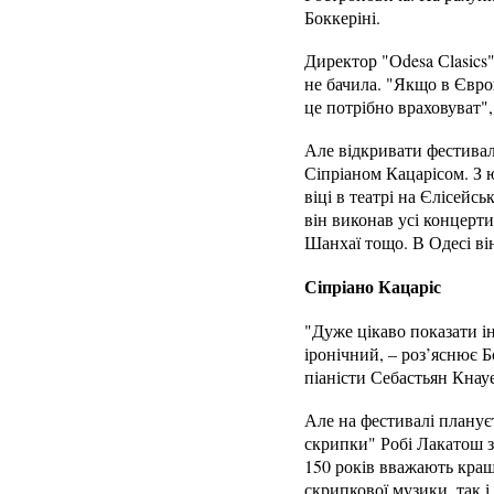
Боккеріні.
Директор "Оdesa Сlasics"
не бачила. "Якщо в Євро
це потрібно враховуват",
Але відкривати фестивал
Сіпріаном Кацарісом. З 
віці в театрі на Єлісейс
він виконав усі концерти
Шанхаї тощо. В Одесі ві
Сіпріано Кацаріс
"Дуже цікаво показати і
іронічний, – роз’яснює Б
піаністи Себастьян Кнау
Але на фестивалі плануєт
скрипки" Робі Лакатош з
150 років вважають кращ
скрипкової музики, так і