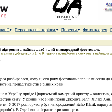
кації
Персональні сторінки
Проекти
Фотогалерея
есі відгремить наймасшатбніший міжнародний фестиваль
 музики відбудеться з 1 по 9 червня і познайомить слухачів з найвідом
к
еса розбиралася, чому цього року фестиваль вперше внесено до
ають на приїзд туристів з різних країн.
ше в Україну приїде Цюрихський камерний оркестр – колектив, 
стрів світу. У різний час з ним грали Джошуа Белл, Хіларі Хан
ти. У 2017 році оркестр був нагороджений Echo Klasik одразу за 
рдонів"). В Одесі вони зіграють три концерти.