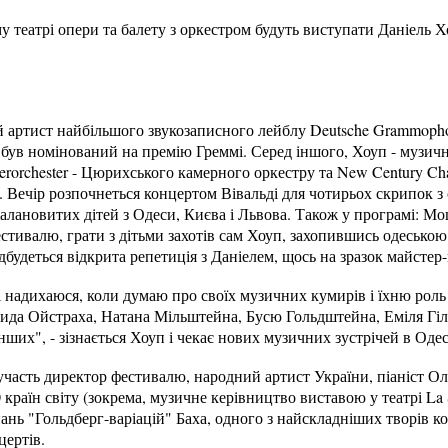
у театрі опери та балету з оркестром будуть виступати Даніель Х
й артист найбільшого звукозаписного лейблу Deutsche Grammopho
и був номінований на премію Греммі. Серед іншого, Хоуп - музи
merorchester - Цюрихського камерного оркестру та New Century C
 Вечір розпочнеться концертом Вівальді для чотирьох скрипок з 
алановитих дітей з Одеси, Києва і Львова. Також у програмі: Мо
естивалю, грати з дітьми захотів сам Хоуп, захопившись одесько
будеться відкрита репетиція з Даніелем, щось на зразок майстер-
надихаюся, коли думаю про своїх музичних кумирів і їхню роль
ида Ойстраха, Натана Мільштейна, Бусю Гольдштейна, Еміля Гіле
інших", - зізнається Хоуп і чекає нових музичних зустрічей в Одес
 участь директор фестивалю, народний артист України, піаніст Ол
0 країн світу (зокрема, музичне керівництво виставою у театрі La
нань "Гольдберг-варіацій" Баха, одного з найскладніших творів к
цертів.