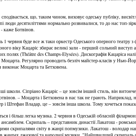
 сподівається, що, таким чином, виховує одеську публіку, висвітл
пі люди десятиліттями нормально розвивалися, то до нас топ-зір
 - каже Ботвінов.
ь 1 червня буде все ж таки оркестр Одеського оперного театру з
юного віку Кацаріс збирає великі зали - перший сольний виступ а
ьких полях (Théâtre des Champs-Elysées). Дискографія Кацаріса нал
 Моцарта. Регулярно проводить безліч майстер-класів у Нью-Йорк
н виконає Моцарта та Бетховена.
нші школи. Сіпріано Кацаріс – це зовсім інший стиль, він витонч
отвінов. – Моцарта і Бетховена в нас так не грають. Наприклад,
ер і Штефан Владар, це – зовсім інша школа. Тому хочеться показ
ься і більш легка музика. 2 червня в Одеській обласній філармоні
 ансамблем. Скрипаль – представник династії Лакатош - ромськи
ими скрипалями світу в жанрі попмузики. Лакатош - володар наг
 в жанрах джазової та народної музики. "Найшвидший скрипаль сві