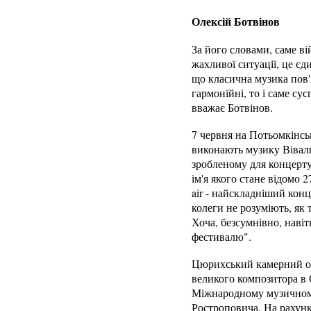
Олексій Ботвінов
За його словами, саме в
жахливої ситуації, це єд
що класична музика пов'
гармонійні, то і саме сус
вважає Ботвінов.
7 червня на Потьомкінсь
виконають музику Віваль
зробленому для концерт
ім'я якого стане відомо 
air - найскладніший конц
колеги не розуміють, як
Хоча, безсумнівно, навіт
фестивалю".
Цюрихський камерний ор
великого композитора в 
Міжнародному музичному 
Ростроповича. На рахунк