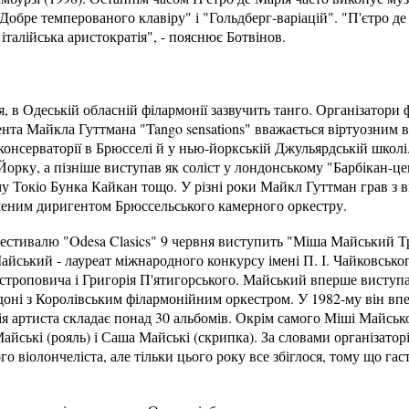
Добре темперованого клавіру" і "Гольдберг-варіацій". "П'єтро де
 італійська аристократія", - пояснює Ботвінов.
я, в Одеській обласній філармонії зазвучить танго. Організатори
ента Майкла Гуттмана "Tango sensations" вважається віртуозним 
консерваторії в Брюсселі й у нью-йоркській Джульярдській школі
орку, а пізніше виступав як соліст у лондонському "Барбікан-це
у Токіо Бунка Кайкан тощо. У різні роки Майкл Гуттман грав з 
шеним диригентом Брюссельського камерного оркестру.
естивалю "Odesa Clasics" 9 червня виступить "Міша Майський Т
айський - лауреат міжнародного конкурсу імені П. І. Чайковсько
строповича і Григорія П'ятигорського. Майський вперше виступа
ндоні з Королівським філармонійним оркестром. У 1982-му він вп
 артиста складає понад 30 альбомів. Окрім самого Міші Майськ
 Майські (рояль) і Саша Майські (скрипка). За словами організато
го віолончеліста, але тільки цього року все збіглося, тому що г