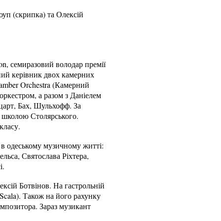
оуп (скрипка) та Олексій
n, семиразовий володар премії
чний керівник двох камерних
hamber Orchestra (Камерний
оркестром, а разом з Даніелем
царт, Бах, Шульхофф. За
ю школою Столярського.
класу.
 в одеському музичному житті:
льса, Святослава Ріхтера,
і.
ексій Ботвінов. На гастрольній
 Scala). Також на його рахунку
омпозитора. Зараз музикант