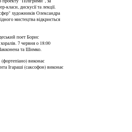
 проекту "Пілігрими", за
-класи, дискусії та лекції.
 сфер" художників Олександра
хідного мистецтва відкриється
Одеський поет Борис
оралів. 7 червня о 18:00
 Макконена та Шимко.
 (фортепіано) виконає
єнта Ігараші (саксофон) виконає