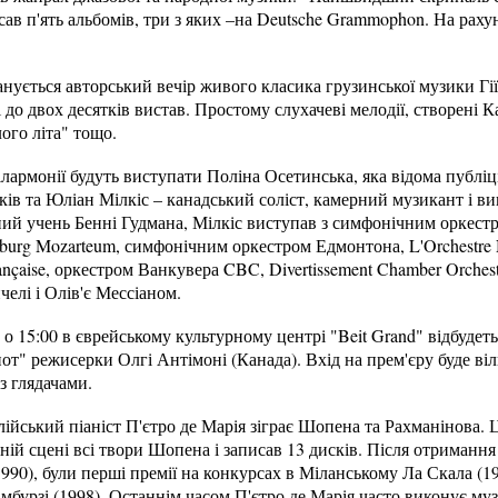
сав п'ять альбомів, три з яких –на Deutsche Grammophon. На раху
анується авторський вечір живого класика грузинської музики Гі
і до двох десятків вистав. Простому слухачеві мелодії, створені К
лого літа" тощо.
армонії будуть виступати Поліна Осетинська, яка відома публіці
оків та Юліан Мілкіс – канадський соліст, камерний музикант і в
ий учень Бенні Гудмана, Мілкіс виступав з симфонічним оркест
burg Mozarteum, симфонічним оркестром Едмонтона, L'Orchestre 
ançaise, оркестром Ванкувера CBC, Divertissement Chamber Orchest
елі і Олів'є Мессіаном.
 о 15:00 в єврейському культурному центрі "Beit Grand" відбудеть
от" режисерки Олгі Антімоні (Канада). Вхід на прем'єру буде ві
 з глядачами.
алійський піаніст П'єтро де Марія зіграє Шопена та Рахманінова. 
ній сцені всі твори Шопена і записав 13 дисків. Після отриманн
1990), були перші премії на конкурсах в Міланському Ла Скала (1
амбурзі (1998). Останнім часом П'єтро де Марія часто виконує м