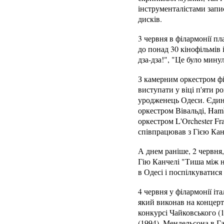
інструменталістами запи
дисків.
3 червня в філармонії пл
до понад 30 кінофільмів 
дза-дза!", "Це було мину
З камерним оркестром філ
виступати у віці п'яти р
уродженець Одеси. Єдин
оркестром Вівальді, Ham
оркестром L'Orchester Fr
співпрацював з Гією Канч
А днем раніше, 2 червня,
Гію Канчелі "Тиша між н
в Одесі і поспілкуватися
4 червня у філармонії іт
який виконав на концерт
конкурсі Чайковського (
(1994), Мендельсона в Г