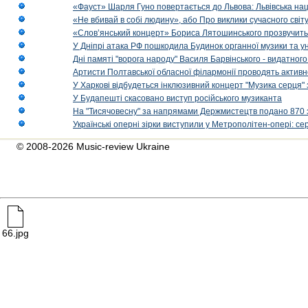
«Фауст» Шарля Гуно повертається до Львова: Львівська на
«Не вбивай в собі людину», або Про виклики сучасного світ
«Слов’янський концерт» Бориса Лятошинського прозвучить
У Дніпрі атака РФ пошкодила Будинок органної музики та у
Дні памяті "ворога народу" Василя Барвінського - видатного
Артисти Полтавської обласної філармонії проводять активно
У Харкові відбудеться інклюзивний концерт "Музика серця" 
У Будапешті скасовано виступ російського музиканта
На "Тисячовесну" за напрямами Держмистецтв подано 870 за
Українські оперні зірки виступили у Метрополітен-опері: с
© 2008-2026 Music-review Ukraine
66.jpg