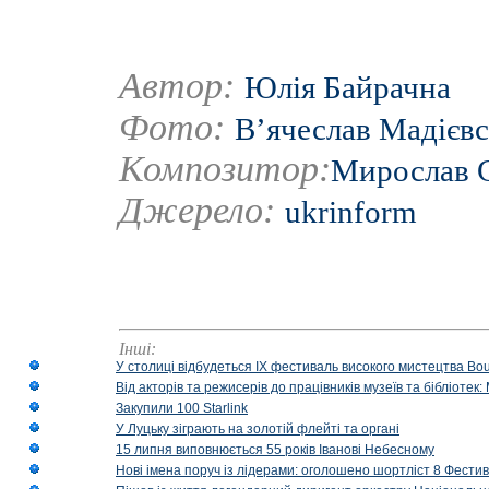
Автор:
Юлія Байрачна
Фото:
В’ячеслав Мадієв
Композитор:
Мирослав 
Джерело:
ukrinform
Інші:
У столиці відбудеться IX фестиваль високого мистецтва Bouq
Від акторів та режисерів до працівників музеїв та бібліоте
Закупили 100 Starlink
У Луцьку зіграють на золотій флейті та органі
15 липня виповнюється 55 років Іванові Небесному
Нові імена поруч із лідерами: оголошено шортліст 8 Фест