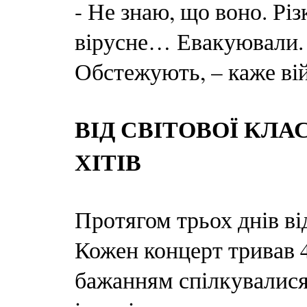
- Не знаю, що воно. Різ
вірусне… Евакуювали. 
Обстежують, – каже ві
ВІД СВІТОВОЇ КЛА
ХІТІВ
Протягом трьох днів ві
Кожен концерт тривав 4
бажанням спілкувалися