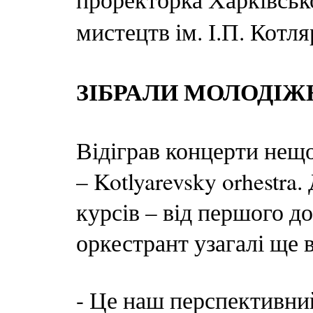
мистецтв ім. І.П. Котл
ЗІБРАЛИ МОЛОДІЖ
Відіграв концерти нещ
– Kotlyarevsky orhestra
курсів – від першого д
оркестрант узагалі ще 
- Це наш перспективний