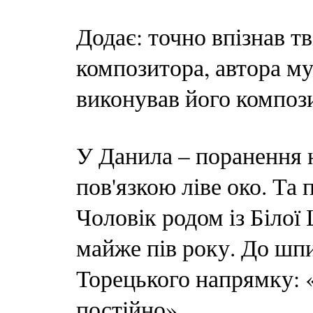
Додає: точно впізнав т
композитора, автора му
виконував його компози
У Данила – поранення н
пов'язкою ліве око. Та 
Чоловік родом із Білої
майже пів року. До шп
Торецького напрямку: 
постійно».