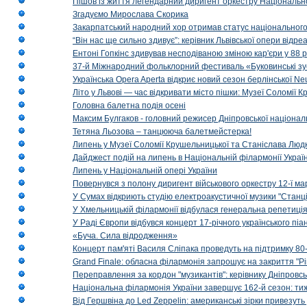
Пішов із життя легендарний диригент оркестру Національн
Згадуємо Мирослава Скорика
Закарпатський народний хор отримав статус національног
“Він нас ще сильно здивує”: керівник Львівської опери відр
Ентоні Гопкінс здивував несподіваною зміною кар'єри у 88 ро
37-й Міжнародний фольклорний фестиваль «Буковинські зус
Українська Opera Aperta відкриє новий сезон берлінської Ne
Літо у Львові — час відкривати місто пішки: Музеї Соломії
Головна балетна подія осені
Максим Булгаков - головний режисер Дніпровської націонал
Тетяна Льозова – танцююча балетмейстерка!
Липень у Музеї Соломії Крушельницької та Станіслава Людк
Дайджест подій на липень в Національній філармонії Украї
Липень у Національній опері України
Повернувся з полону диригент військового оркестру 12-ї ма
У Сумах відкриють студію електроакустичної музики "Станці
У Хмельницькій філармонії відбулася генеральна репетиці
У Раді Європи відбувся концерт 17-річного українського пі
«Буча. Сила відродження»
Концерт пам'яті Василя Сліпака проведуть на підтримку 80
Grand Finale: обласна філармонія запрошує на закриття "Р
Переправлення за кордон "музикантів": керівнику Дніпровсь
Національна філармонія України завершує 162-й сезон: ти
Від Гершвіна до Led Zeppelin: американські зірки привезуть