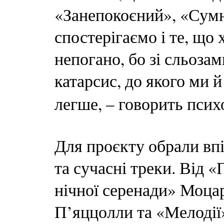
«Занепокоєний», «Сум
спостерігаємо і те, що 
непогано, бо зі сльозам
катарсис, до якого ми 
легше, – говорить пси
Для проєкту обрали впі
та сучасні треки. Від 
нічної серенади» Моца
П’яццолли та «Мелодії