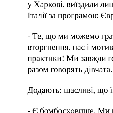
у Харкові, виїздили лиш
Італії за програмою Є
- Те, що ми можемо гра
вторгнення, нас і моти
практики! Ми завжди го
разом говорять дівчата.
Додають: щасливі, що ї
- Є бомбосховище. Ми 