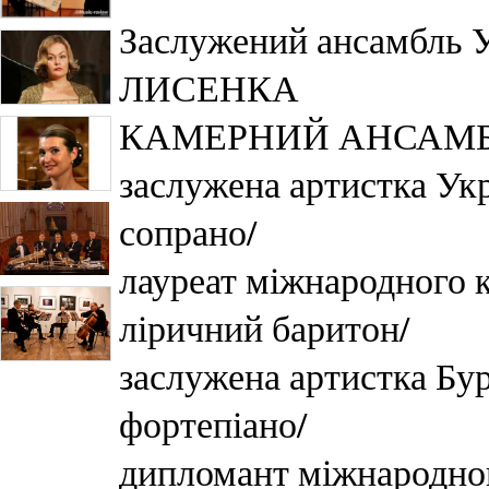
Заслужений ансамбль
ЛИСЕНКА
КАМЕРНИЙ АНСАМБЛ
заслужена артистка У
сопрано/
лауреат міжнародного
ліричний баритон/
заслужена артистка Б
фортепіано/
дипломант міжнародн