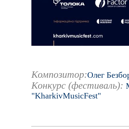
Композитор:
Олег Безбо
Конкурс (фестиваль):
"KharkivMusicFest"