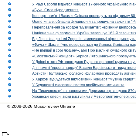
У Раді Європи відбувся концерт 17-річного українського пі
«Буча. Сила відродження»
Концерт пам'яті Василя Сліпака проведуть на підтримку 80
Grand Finale: обласна філармонія запрошує на закриття "Р
Переправлення за кордон "музикантів": керівнику Дніпровсь
Національна філармонія України завершує 162-й сезон: ти
Від Гершвіна до Led Zeppelin: американські зірки привезуть
«Фауст» Шарля Гуно повертається до Львова: Львівська на
«Не вбивай в собі людину», або Про виклики сучасного світ
«Слов’янський концерт» Бориса Лятошинського прозвучить
У Дніпрі атака РФ пошкодила Будинок органної музики та у
Дні памяті "ворога народу" Василя Барвінського - видатного
Артисти Полтавської обласної філармонії проводять активно
У Харкові відбудеться інклюзивний концерт "Музика серця" 
У Будапешті скасовано виступ російського музиканта
На "Тисячовесну" за напрямами Держмистецтв подано 870 за
Українські оперні зірки виступили у Метрополітен-опері: с
© 2008-2026 Music-review Ukraine