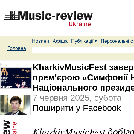
Новини
Афіша
Публікації
Персональні с
Головна
Новина
KharkivMusicFest заве
прем’єрою «Симфонії Н
Національного президе
7 червня 2025, субота
Поширити у Facebook
KharkivMusicFest добіг