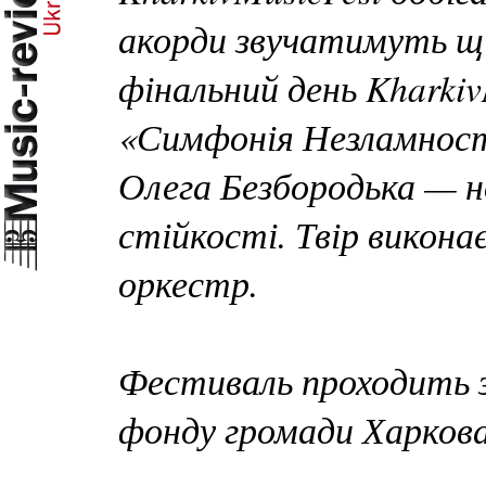
акорди звучатимуть ще 
фінальний день Kharki
«Симфонія Незламност
Олега Безбородька — н
стійкості. Твір викон
оркестр.
Фестиваль проходить з
фонду громади Харкова