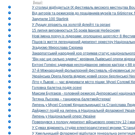
Інші:
У столиці відбудеться IX фестиваль високого мистецтва Bouq
Від акторів та режисерів до працівників музеїв та бібліоте
Закупили 100 Starlink
У Луцьку зіграють на золотій флейті та органі
15 липня виповнюється 55 років Іванові Небесному
Нові імена поруч із лідерами: оголошено шортліст 8 Фест
Пішов із життя легендарний диригент оркестру Національн
Згадуємо Мирослава Скорика
Закарпатський народний хор отримав статус національног
“Він нас ще сильно здивує”: керівник Львівської опери відр
Ентоні Гопкінс здивував несподіваною зміною кар'єри у 88 ро
37-й Міжнародний фольклорний фестиваль «Буковинські зус
Українська Opera Aperta відкриє новий сезон берлінської Ne
Літо у Львові — час відкривати місто пішки: Музеї Соломії
Головна балетна подія осені
Максим Булгаков - головний режисер Дніпровської націонал
Тетяна Льозова – танцююча балетмейстерка!
Липень у Музеї Соломії Крушельницької та Станіслава Людк
Дайджест подій на липень в Національній філармонії Украї
Липень у Національній опері України
Повернувся з полону диригент військового оркестру 12-ї ма
У Сумах відкриють студію електроакустичної музики "Станці
У Хмельницькій філармонії відбулася генеральна репетиці