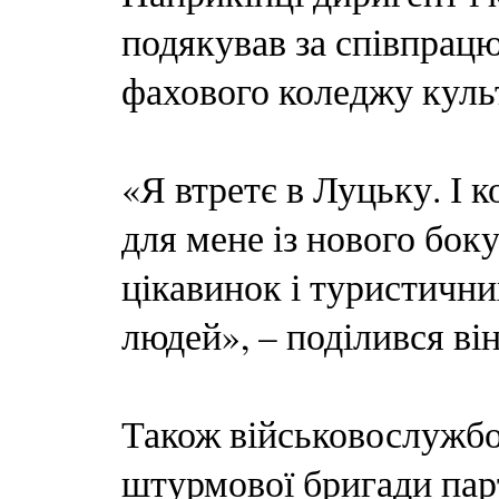
подякував за співпрац
фахового коледжу куль
«Я втретє в Луцьку. І к
для мене із нового бок
цікавинок і туристични
людей», – поділився він
Також військовослужбов
штурмової бригади парт