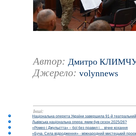
Автор:
Дмитро КЛИМЧ
Джерело:
volynnews
Інші:
Національна оперета України завершила 91-й театральний
Львівська національна опера: яким був сезон 2025/26?
«Ромео і Джульєтта» – бої без правил і… вічне кохання
«Буча. Сила відродження» - міжнародний мистецький проєк