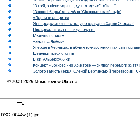
Тетяна Бережна відвідала відкриття KharkivMusicFest-2026 
“В тобі, о пісне чарівна, душі людської таїна…”
“Весняні барви” ансамблю “Сіверських клейнодів”
«Перлини оперети»
Як народжується новинка у репертуарі «Харків Опера»?
Про крихкість життя і силу почуття
Музичне рандеву
«Україна. Любов»
Уперше в Чернівцях відбувся конкурс юних піаністів і орг
Шедеври трьох століть
Біжи, Альберіху, біжи!
Концерт «Воскресіння Христове — символ перемоги життя!
Золото замість серця: Олексій Вертинський перетворив «С
© 2008-2026 Music-review Ukraine
DSC_0044w (1).jpg