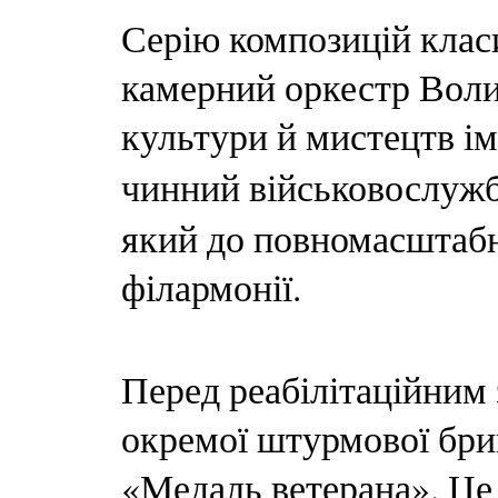
Серію композицій клас
камерний оркестр Воли
культури й мистецтв ім
чинний військовослуж
який до повномасштабн
філармонії.
Перед реабілітаційним 
окремої штурмової бриг
«Медаль ветерана». Це 