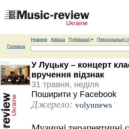
Новини
Афіша
Публікації
Персональні с
Головна
Огляд
У Луцьку – концерт кла
вручення відзнак
31 травня, неділя
Поширити у Facebook
Джерело:
volynnews
Музичні терапевтичні се