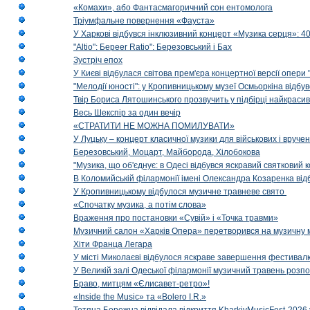
«Комахи», або Фантасмагоричний сон ентомолога
Тріумфальне повернення «Фауста»
У Харкові відбувся інклюзивний концерт «Музика серця»: 400
"Altio": Береer Ratio": Березовський і Бах
Зустріч епох
У Києві відбулася світова прем'єра концертної версії опери
"Мелодії юності": у Кропивницькому музеї Осмьоркіна відб
Твір Бориса Лятошинського прозвучить у підбірці найкраси
Весь Шекспір за один вечір
«СТРАТИТИ НЕ МОЖНА ПОМИЛУВАТИ»
У Луцьку – концерт класичної музики для військових і вруче
Березовський, Моцарт, Майборода, Хілобокова
"Музика, що об'єднує: в Одесі відбувся яскравий святковий
В Коломийській філармонії імені Олександра Козаренка відб
У Кропивницькому відбулося музичне травневе свято
«Спочатку музика, а потім слова»
Враження про постановки «Сувій» і «Точка травми»
Музичний салон «Харків Опера» перетворився на музичну мап
Хіти Франца Легара
У місті Миколаєві відбулося яскраве завершення фестивал
У Великій залі Одеської філармонії музичний травень розп
Браво, митцям «Єлисавет-ретро»!
«Inside the Music» та «Bolero I.R.»