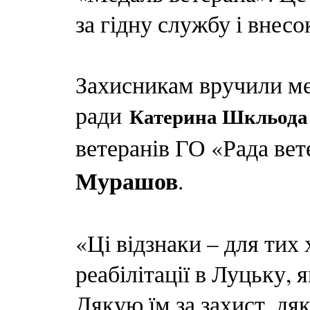
за гідну службу і внесо
Захисникам вручили мед
ради
Катерина Шкльода
ветеранів ГО «Рада ве
Мурашов
.
«Ці відзнаки – для тих 
реабілітації в Луцьку, 
Дякую їм за захист, дяк