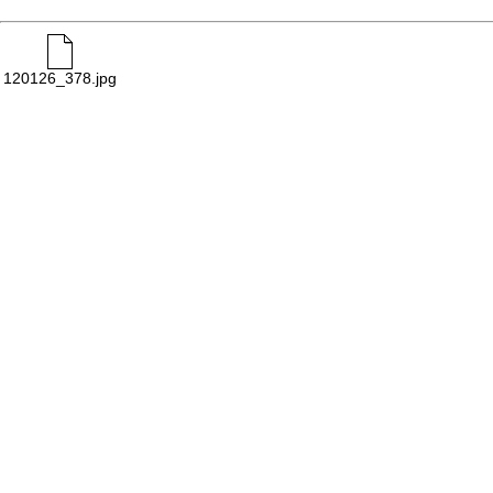
120126_378.jpg