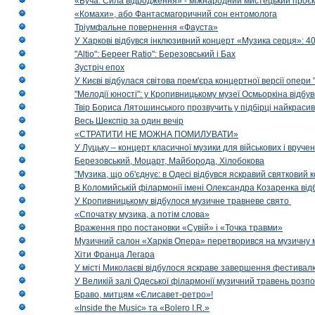
«Буча. Сила відродження» - міжнародний мистецький проєк
«Комахи», або Фантасмагоричний сон ентомолога
Тріумфальне повернення «Фауста»
У Харкові відбувся інклюзивний концерт «Музика серця»: 400
"Altio": Береer Ratio": Березовський і Бах
Зустріч епох
У Києві відбулася світова прем'єра концертної версії опери
"Мелодії юності": у Кропивницькому музеї Осмьоркіна відб
Твір Бориса Лятошинського прозвучить у підбірці найкраси
Весь Шекспір за один вечір
«СТРАТИТИ НЕ МОЖНА ПОМИЛУВАТИ»
У Луцьку – концерт класичної музики для військових і вруче
Березовський, Моцарт, Майборода, Хілобокова
"Музика, що об'єднує: в Одесі відбувся яскравий святковий
В Коломийській філармонії імені Олександра Козаренка відб
У Кропивницькому відбулося музичне травневе свято
«Спочатку музика, а потім слова»
Враження про постановки «Сувій» і «Точка травми»
Музичний салон «Харків Опера» перетворився на музичну мап
Хіти Франца Легара
У місті Миколаєві відбулося яскраве завершення фестивал
У Великій залі Одеської філармонії музичний травень розп
Браво, митцям «Єлисавет-ретро»!
«Inside the Music» та «Bolero I.R.»