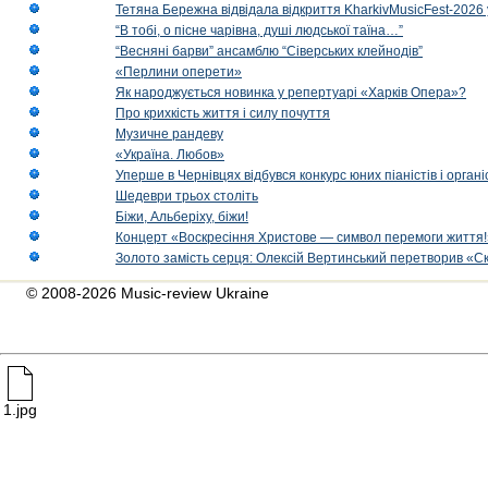
Тетяна Бережна відвідала відкриття KharkivMusicFest-2026 
“В тобі, о пісне чарівна, душі людської таїна…”
“Весняні барви” ансамблю “Сіверських клейнодів”
«Перлини оперети»
Як народжується новинка у репертуарі «Харків Опера»?
Про крихкість життя і силу почуття
Музичне рандеву
«Україна. Любов»
Уперше в Чернівцях відбувся конкурс юних піаністів і орг
Шедеври трьох століть
Біжи, Альберіху, біжи!
Концерт «Воскресіння Христове — символ перемоги життя!
Золото замість серця: Олексій Вертинський перетворив «С
© 2008-2026 Music-review Ukraine
1.jpg