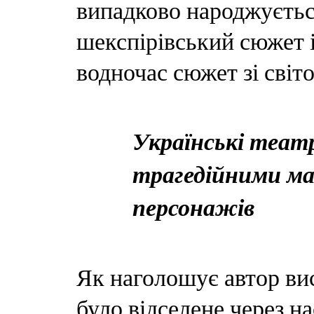
випадково народжується
шекспірівський сюжет із
водночас сюжет зі світ
Українські театр
трагедійними ма
персонажів
Як наголошує автор вис
було відселене через н