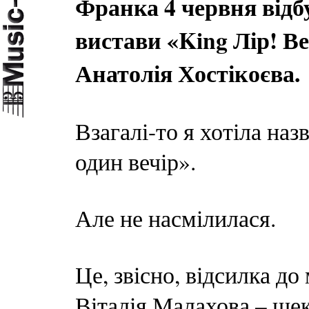
Франка 4 червня відб
вистави «King Лір! В
Анатолія Хостікоєва.
Взагалі-то я хотіла наз
один вечір».
Але не насмілилася.
Це, звісно, відсилка до
Віталія Малахова – шек