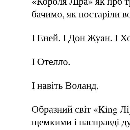
«Короля Ліра» як про т
бачимо, як постаріли во
І Еней. І Дон Жуан. І Хо
І Отелло.
І навіть Воланд.
Образний світ «King Л
щемкими і насправді д