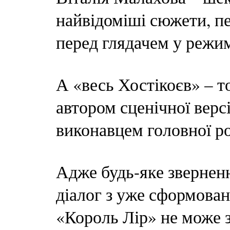
найвідоміші сюжети, п
перед глядачем у режим
А «весь Хостікоєв» – т
автором сценічної версії
виконавцем головної ро
Адже будь-яке зверненн
діалог з уже сформова
«Король Лір» не може з