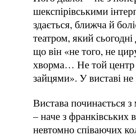
шекспірівськими інтерп
здається, ближча й бол
театром, який сьогодні
що він «не того, не ци
хворма… Не той центр т
зайцями». У виставі не
Вистава починається з
– наче з франківських 
невтомно співаючих кол