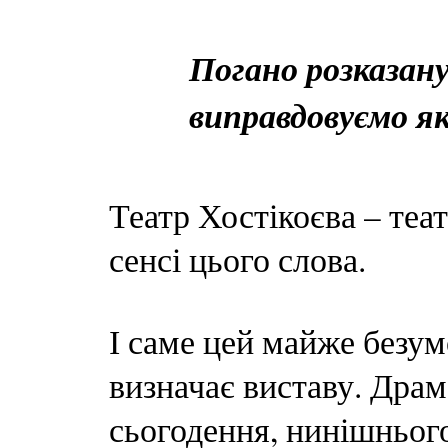
Погано розказану
виправдовуємо 
Театр Хостікоєва – те
сенсі цього слова.
І саме цей майже безу
визначає виставу. Драма
сьогодення, нинішнього