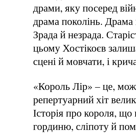
драми, яку посеред вій
драма поколінь. Драма в
Зрада й незрада. Старіс
цьому Хостікоєв залиша
сцені й мовчати, і крич
«Король Лір» – це, мож
репертуарний хіт велик
Історія про короля, що 
гординю, сліпоту й пом