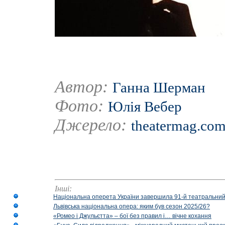
Автор:
Ганна Шерман
Фото:
Юлія Вебер
Джерело:
theatermag.com
Інші:
Національна оперета України завершила 91-й театральний
Львівська національна опера: яким був сезон 2025/26?
«Ромео і Джульєтта» – бої без правил і… вічне кохання