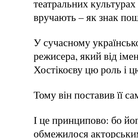
театральних культурах 
вручають – як знак по
У сучасному українсько
режисера, який від імен
Хостікоєву цю роль і ц
Тому він поставив її са
І це принципово: бо йо
обмежилося акторським