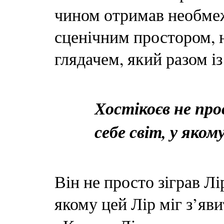
чином отримав необмеж
сценічним простором, 
глядачем, який разом і
Хостікоєв не про
себе світ, у яком
Він не просто зіграв Лір
якому цей Лір міг з’яв