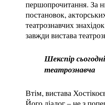
першопрочитання. За ни
постановок, акторськи
театрознавчих знахідок
завжди вистава театроз
Шекспір сьогодн
театрознавча
Втім, вистава Хостікоє
Його діалог – не з поп