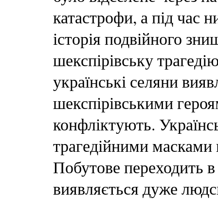
катастрофи, а під час н
історія подвійного зни
шекспірівську трагедію
українські селяни вия
шекспірівськими героям
конфліктують. Українсь
трагедійними масками 
Побутове переходить в 
виявляється дуже людс