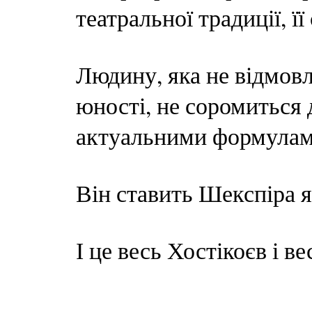
театральної традиції, її
Людину, яка не відмовл
юності, не соромиться 
актуальними формулами
Він ставить Шекспіра я
І це весь Хостікоєв і в