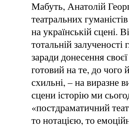
Мабуть, Анатолій Георг
театральних гуманістів 
на українській сцені. В
тотальній залученості г
заради донесення своєї і
готовий на те, до чого
схильні, – на виразне 
сцени історію ми сього
«постдраматичний театр
то нотацією, то емоці