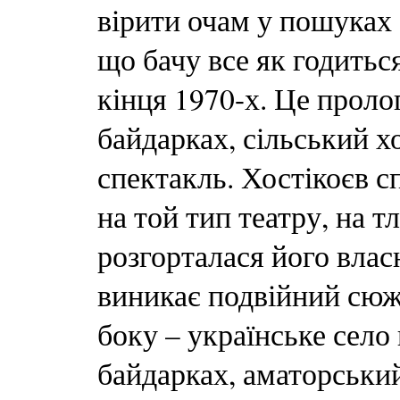
вірити очам у пошуках 
що бачу все як годиться
кінця 1970-х. Це проло
байдарках, сільський 
спектакль. Хостікоєв сп
на той тип театру, на тл
розгорталася його влас
виникає подвійний сюжет
боку – українське село 
байдарках, аматорський