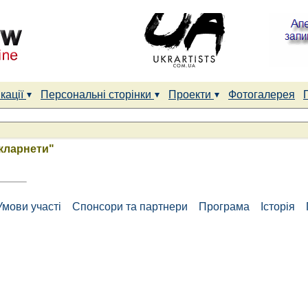
кації
Персональні сторінки
Проекти
Фотогалерея
кларнети"
Умови участі
Спонсори та партнери
Програма
Історія