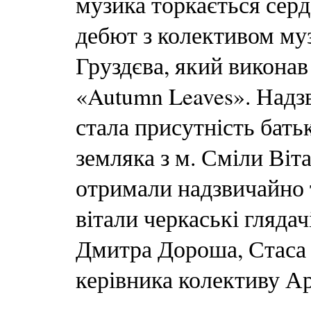
музика торкається сер
дебют з колективом м
Груздєва, який виконав 
«Autumn Leaves». Над
стала присутність бать
земляка з м. Сміли Віт
отримали надзвичайно 
вітали черкаські глядач
Дмитра Дороша, Стаса 
керівника колективу А