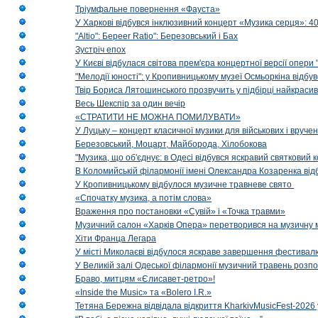
Тріумфальне повернення «Фауста»
У Харкові відбувся інклюзивний концерт «Музика серця»: 400
"Altio": Береer Ratio": Березовський і Бах
Зустріч епох
У Києві відбулася світова прем'єра концертної версії опери
"Мелодії юності": у Кропивницькому музеї Осмьоркіна відб
Твір Бориса Лятошинського прозвучить у підбірці найкраси
Весь Шекспір за один вечір
«СТРАТИТИ НЕ МОЖНА ПОМИЛУВАТИ»
У Луцьку – концерт класичної музики для військових і вруче
Березовський, Моцарт, Майборода, Хілобокова
"Музика, що об'єднує: в Одесі відбувся яскравий святковий
В Коломийській філармонії імені Олександра Козаренка відб
У Кропивницькому відбулося музичне травневе свято
«Спочатку музика, а потім слова»
Враження про постановки «Сувій» і «Точка травми»
Музичний салон «Харків Опера» перетворився на музичну мап
Хіти Франца Легара
У місті Миколаєві відбулося яскраве завершення фестивал
У Великій залі Одеської філармонії музичний травень розп
Браво, митцям «Єлисавет-ретро»!
«Inside the Music» та «Bolero I.R.»
Тетяна Бережна відвідала відкриття KharkivMusicFest-2026 