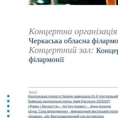
Концертна організаці
Черкаська обласна філармо
Концертний зал:
Концер
філармонії
Інші:
Національна оперета України завершила 91-й театральний
Львівська національна опера: яким був сезон 2025/26?
«Ромео і Джульєтта» – бої без правил і… вічне кохання
«Буча. Сила відродження» - міжнародний мистецький проєк
«Комахи», або Фантасмагоричний сон ентомолога