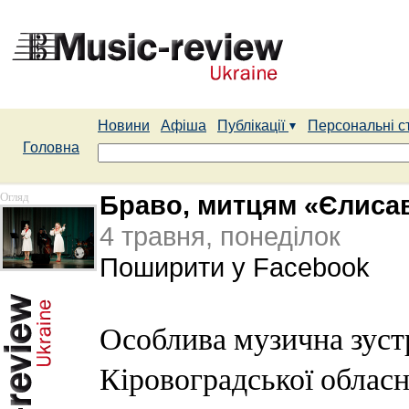
Новини
Афіша
Публікації
Персональні с
Головна
Огляд
Браво, митцям «Єлисав
4 травня, понеділок
Поширити у Facebook
Особлива музична зуст
Кіровоградської обласн