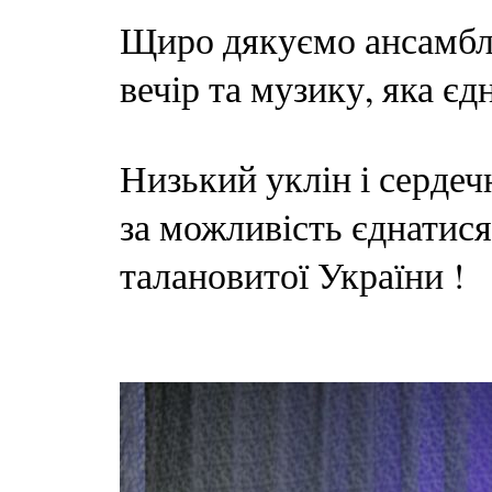
Щиро дякуємо ансамблю
вечір та музику, яка єд
Низький уклін і серде
за можливість єднатис
талановитої України !