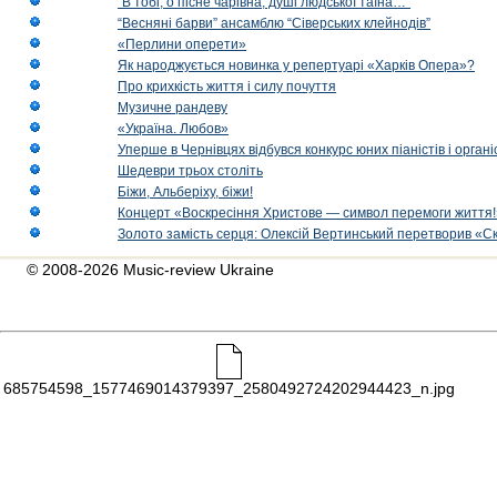
“В тобі, о пісне чарівна, душі людської таїна…”
“Весняні барви” ансамблю “Сіверських клейнодів”
«Перлини оперети»
Як народжується новинка у репертуарі «Харків Опера»?
Про крихкість життя і силу почуття
Музичне рандеву
«Україна. Любов»
Уперше в Чернівцях відбувся конкурс юних піаністів і орг
Шедеври трьох століть
Біжи, Альберіху, біжи!
Концерт «Воскресіння Христове — символ перемоги життя!
Золото замість серця: Олексій Вертинський перетворив «С
© 2008-2026 Music-review Ukraine
685754598_1577469014379397_2580492724202944423_n.jpg