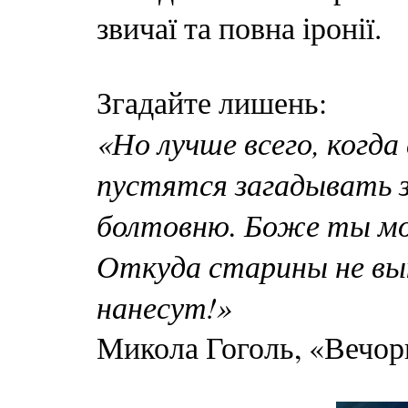
звичаї та повна іронії.
Згадайте лишень:
«Но лучше всего, когда
пустятся загадывать з
болтовню. Боже ты мо
Откуда старины не вы
нанесут!»
Микола Гоголь, «Вечори