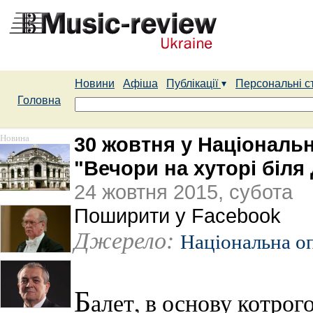
Новини
Афіша
Публікації
Персональні с
Головна
Новина
30 жовтня у Національн
"Вечори на хуторі біля
24 жовтня 2015, субота
Поширити у Facebook
Джерело:
Національна о
Б
алет, в основу котро