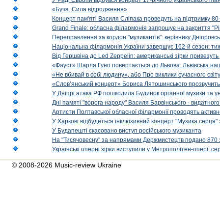
У Раді Європи відбувся концерт 17-річного українського пі
«Буча. Сила відродження»
Концерт пам'яті Василя Сліпака проведуть на підтримку 80
Grand Finale: обласна філармонія запрошує на закриття "Р
Переправлення за кордон "музикантів": керівнику Дніпровсь
Національна філармонія України завершує 162-й сезон: ти
Від Гершвіна до Led Zeppelin: американські зірки привезуть
«Фауст» Шарля Гуно повертається до Львова: Львівська на
«Не вбивай в собі людину», або Про виклики сучасного світ
«Слов’янський концерт» Бориса Лятошинського прозвучить
У Дніпрі атака РФ пошкодила Будинок органної музики та у
Дні памяті "ворога народу" Василя Барвінського - видатного
Артисти Полтавської обласної філармонії проводять активно
У Харкові відбудеться інклюзивний концерт "Музика серця" 
У Будапешті скасовано виступ російського музиканта
На "Тисячовесну" за напрямами Держмистецтв подано 870 за
Українські оперні зірки виступили у Метрополітен-опері: с
© 2008-2026 Music-review Ukraine