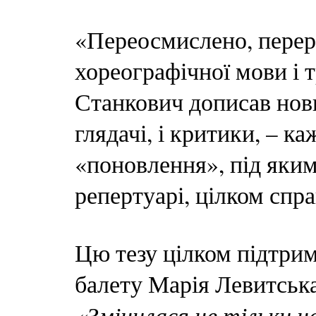
«Переосмислено, переро
хореографічної мови і 
Станкович дописав нови
глядачі, і критики, – к
«поновлення», під яким
репертуарі, цілком спр
Цю тезу цілком підтри
балету Марія Левитська
«Змінилася не тільки 