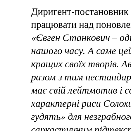
Диригент-постановник 
працювати над поновле
«Євген Станкович – од
нашого часу. А саме це
кращих своїх творів. 
разом з тим нестандар
має свій лейтмотив і с
характерні риси Солохи
гудять» для незграбного
саркастичним підтекст