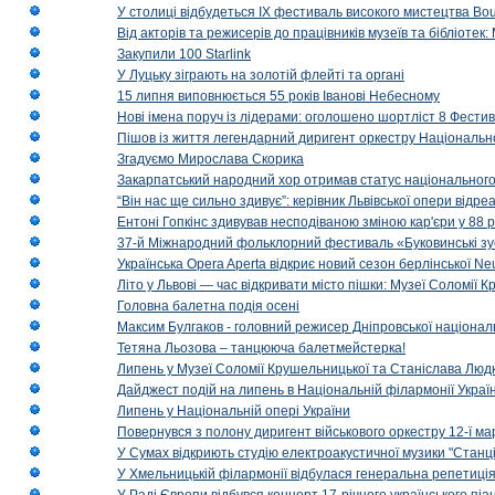
У столиці відбудеться IX фестиваль високого мистецтва Bouq
Від акторів та режисерів до працівників музеїв та бібліоте
Закупили 100 Starlink
У Луцьку зіграють на золотій флейті та органі
15 липня виповнюється 55 років Іванові Небесному
Нові імена поруч із лідерами: оголошено шортліст 8 Фест
Пішов із життя легендарний диригент оркестру Національн
Згадуємо Мирослава Скорика
Закарпатський народний хор отримав статус національног
“Він нас ще сильно здивує”: керівник Львівської опери відр
Ентоні Гопкінс здивував несподіваною зміною кар'єри у 88 ро
37-й Міжнародний фольклорний фестиваль «Буковинські зус
Українська Opera Aperta відкриє новий сезон берлінської Ne
Літо у Львові — час відкривати місто пішки: Музеї Соломії
Головна балетна подія осені
Максим Булгаков - головний режисер Дніпровської націонал
Тетяна Льозова – танцююча балетмейстерка!
Липень у Музеї Соломії Крушельницької та Станіслава Людк
Дайджест подій на липень в Національній філармонії Украї
Липень у Національній опері України
Повернувся з полону диригент військового оркестру 12-ї ма
У Сумах відкриють студію електроакустичної музики "Станці
У Хмельницькій філармонії відбулася генеральна репетиці