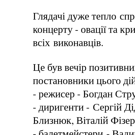
Глядачі дуже тепло сп
концерту - овації та к
всіх виконавців.
Це був вечір позитивни
постановники цього дій
- режисер - Богдан Стр
- диригенти - Сергій Д
Близнюк, Віталій Фізер
- балетмейстери - Вад