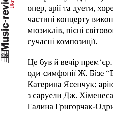
опер, арії та дуети, хор
частині концерту викон
мюзиклів, пісні світово
сучасні композиції.
Це був й вечір прем‘єр.
оди-симфонії Ж. Бізе “
Катерина Ясенчук; арію
з саруели Дж. Хіменес
Галина Григорчак-Одрин