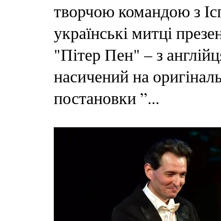
творчою командою з Ісп
українські митці презе
"Пітер Пен" – з англій
насичений на оригіналь
постановки ”...