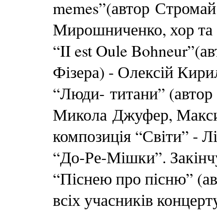
memes”(автор Стромай,
Мирошниченко, хор та б
“II est Oule Bohneur”(
Фізера) - Олексій Кирил
“Люди- титани” (автор С
Микола Джуфер, Макси
композиція “Світи” - Л
“До-Ре-Мішки”. Закін
“Піснею про пісню” (ав
всіх учасників концерт