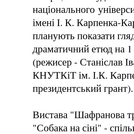
національного універси
імені І. К. Карпенка-
планують показати гляд
драматичний етюд на 1
(режисер - Станіслав І
КНУТКіТ ім. І.К. Карп
президентський грант).
Вистава "Шафранова тр
"Собака на сіні" - спіл