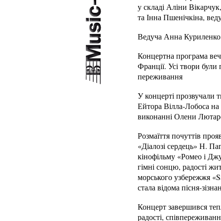
у складі Аліни Вікарчук
та Інна Пшенічкіна, вед
Ведуча Анна Куриленко д
Концертна програма вечо
Франції. Усі твори були
переживання
У концерті прозвучали т
Ейтора Вілла-Лобоса на
виконанні Олени Лютаре
Розмаїття почуттів проя
«Діалозі сердець» Н. Паг
кінофільму «Ромео і Джу
гімні сонцю, радості жи
морського узбережжя «Sa
стала відома пісня-зізн
Концерт завершився теп
радості, співпереживанн