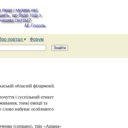
Про портал
Форум
аській обласній філармонії.
очуття і суспільний етикет
ивання, тонкі емоції та
е слово набуває особливого
енко (сопрано), тріо «Аріана»