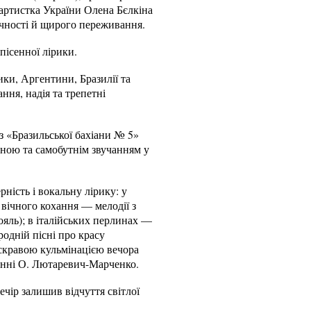
 артистка України Олена Бєлкіна
ичності й щирого переживання.
пісенної лірики.
ики, Аргентини, Бразилії та
ння, надія та трепетні
з «Бразильської бахіани № 5»
иною та самобутнім звучанням у
ність і вокальну лірику: у
 вічного кохання — мелодії з
яль); в італійських перлинах —
родній пісні про красу
Яскравою кульмінацією вечора
нанні О. Лютаревич-Марченко.
чір залишив відчуття світлої