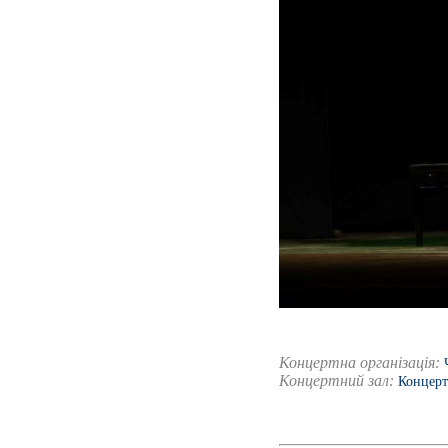
Концертна організація:
Концертний зал:
Концерт