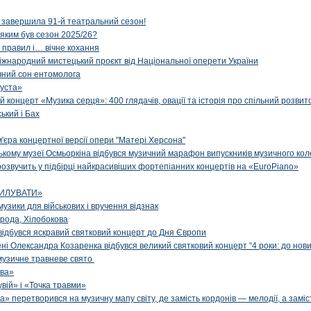
 завершила 91-й театральний сезон!
 яким був сезон 2025/26?
з правил і… вічне кохання
іжнародний мистецький проєкт від Національної оперети України
чний сон ентомолога
уста»
й концерт «Музика серця»: 400 глядачів, овації та історія про спільний розвит
ський і Бах
м'єра концертної версії опери "Матері Херсона"
цькому музеї Осмьоркіна відбувся музичний марафон випускників музичного ко
озвучить у підбірці найкрасивіших фортепіанних концертів на «EuroPiano»
ИЛУВАТИ»
музики для військових і вручення відзнак
рода, Хілобокова
і відбувся яскравий святковий концерт до Дня Європи
ені Олександра Козаренка відбувся великий святковий концерт “4 роки: до нов
музичне травневе свято
ова»
вій» і «Точка травми»
» перетворився на музичну мапу світу, де замість кордонів — мелодії, а заміс