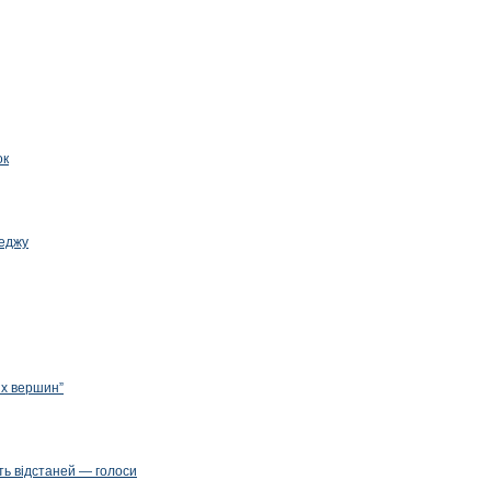
ок
леджу
их вершин”
ть відстаней — голоси