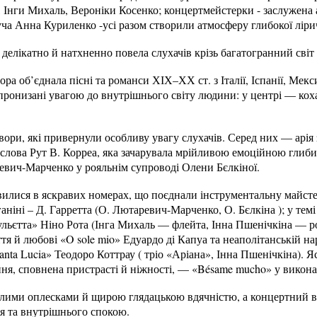
, Інги Михаль, Вероніки Косенко; концертмейстерки - заслужена
уча Анна Куриленко -усі разом створили атмосферу глибокої лір
елікатно й натхненно повела слухачів крізь багатогранний світ 
ра об’єднала пісні та романси ХІХ–ХХ ст. з Італії, Іспанії, Мекс
 пронизані увагою до внутрішнього світу людини: у центрі — коха
вори, які привернули особливу увагу слухачів. Серед них — арія 
 слова Рут В. Корреа, яка зачарувала мрійливою емоційною глиб
вич-Марченко у рояльнім супроводі Олени Бєлкіної.
вилися в яскравих номерах, що поєднали інструментальну майстер
аніні – Д. Гарретта (О. Лютаревич-Марченко, О. Бєлкіна ); у темі
льєтта» Ніно Рота (Інга Михаль — флейта, Інна Пшенічкіна — ро
ття й любові «O sole mio» Едуардо ді Капуа та неаполітанській на
nta Lucia» Теодоро Коттрау ( тріо «Аріана», Інна Пшенічкіна). 
ання, сповнена пристрасті й ніжності, — «Bésame mucho» у вико
лими оплесками й щирою глядацькою вдячністю, а концертний ве
я та внутрішнього спокою.