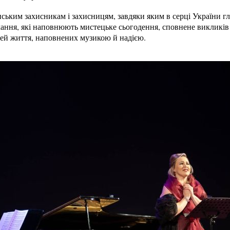
ським захисникам і захисницям, завдяки яким в серці України гля
охання, які наповнюють мистецьке сьогодення, сповнене викликів
ей життя, наповнених музикою й надією.