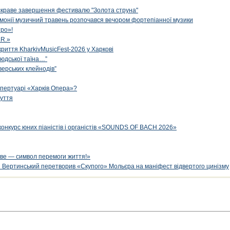
яскраве завершення фестивалю "Золота струна"
рмонії музичний травень розпочався вечором фортепіанної музики
ро»!
.R.»
криття KharkivMusicFest-2026 у Харкові
 людської таїна…”
верських клейнодів”
епертуарі «Харків Опера»?
чуття
конкурс юних піаністів і органістів «SOUNDS OF BACH 2026»
ве — символ перемоги життя!»
й Вертинський перетворив «Скупого» Мольєра на маніфест відвертого цинізму