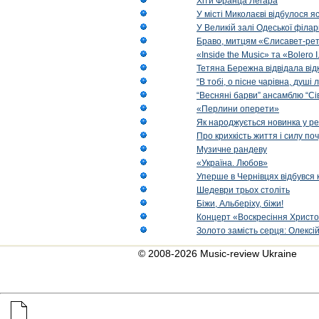
Хіти Франца Легара
У місті Миколаєві відбулося 
У Великій залі Одеської філа
Браво, митцям «Єлисавет-рет
«Inside the Music» та «Bolero I
Тетяна Бережна відвідала від
“В тобі, о пісне чарівна, душі
“Весняні барви” ансамблю “Сі
«Перлини оперети»
Як народжується новинка у р
Про крихкість життя і силу по
Музичне рандеву
«Україна. Любов»
Уперше в Чернівцях відбувся 
Шедеври трьох століть
Біжи, Альберіху, біжи!
Концерт «Воскресіння Христо
Золото замість серця: Олексі
© 2008-2026 Music-review Ukraine