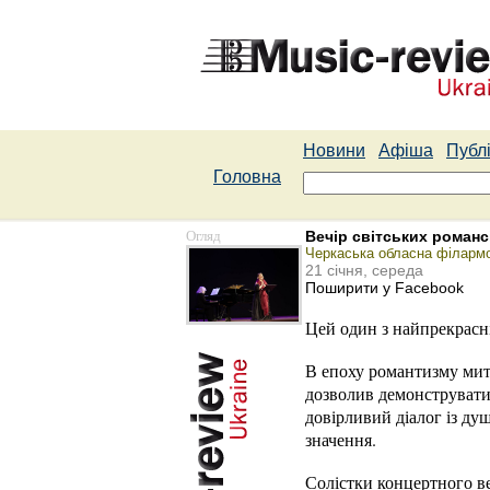
Новини
Афіша
Публі
Головна
Огляд
Вечір світських романс
Черкаська обласна філармо
21 січня, середа
Поширити у Facebook
Цей один з найпрекрасні
В епоху романтизму митц
дозволив демонструвати 
довірливий діалог із ду
значення.
Солістки концертного в