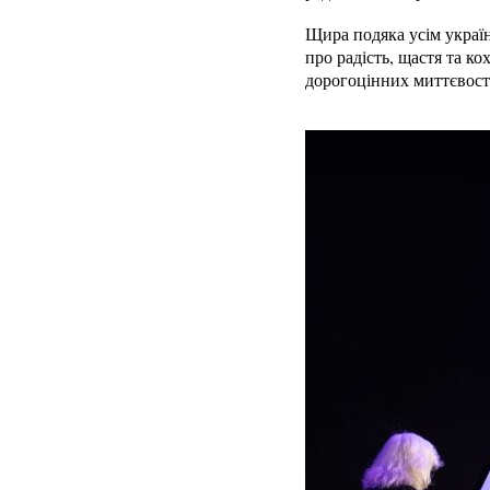
Щира подяка усім україн
про радість, щастя та к
дорогоцінних миттєвост