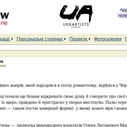
кації
Персональні сторінки
Проекти
Фотогалерея
ів
нія
ших жанрів, який народився в епоху романтизму, відбувся у Черк
і почали ще більше відкривати свою душу й говорити про свої п
їх щиро, правдиво й пристрасно у творах мистецтва. Палкі переж
шею — таким постає камерний формат, у якому кожен звук і кожн
ечора — лауреатка міжнародних конкурсів Олена Лютаревич-Марч