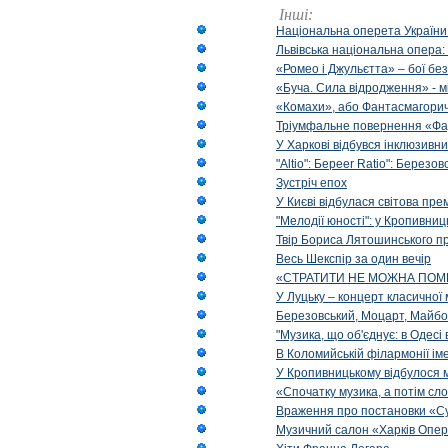
Інші:
Національна оперета України
Львівська національна опера:
«Ромео і Джульєтта» – бої бе
«Буча. Сила відродження» - м
«Комахи», або Фантасмагори
Тріумфальне повернення «Фа
У Харкові відбувся інклюзивни
"Altio": Береer Ratio": Березов
Зустріч епох
У Києві відбулася світова пре
"Мелодії юності": у Кропивни
Твір Бориса Лятошинського пр
Весь Шекспір за один вечір
«СТРАТИТИ НЕ МОЖНА ПОМ
У Луцьку – концерт класичної 
Березовський, Моцарт, Майбо
"Музика, що об'єднує: в Одес
В Коломийській філармонії ім
У Кропивницькому відбулося 
«Спочатку музика, а потім сл
Враження про постановки «Су
Музичний салон «Харків Опера