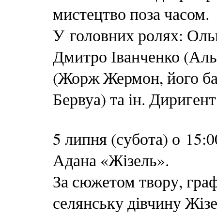
мистецтво поза часом.
У головних ролях: Ольг
Дмитро Іванченко (Ал
(Жорж Жермон, його ба
Бервуа) та ін. Дириген
5 липня (субота) о 15
Адана «Жізель».
За сюжетом твору, граф
селянську дівчину Жізе