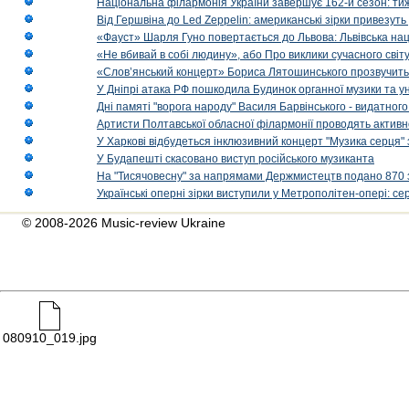
Національна філармонія України завершує 162-й сезон: ти
Від Гершвіна до Led Zeppelin: американські зірки привезуть
«Фауст» Шарля Гуно повертається до Львова: Львівська на
«Не вбивай в собі людину», або Про виклики сучасного світ
«Слов’янський концерт» Бориса Лятошинського прозвучить
У Дніпрі атака РФ пошкодила Будинок органної музики та у
Дні памяті "ворога народу" Василя Барвінського - видатного
Артисти Полтавської обласної філармонії проводять активно
У Харкові відбудеться інклюзивний концерт "Музика серця" 
У Будапешті скасовано виступ російського музиканта
На "Тисячовесну" за напрямами Держмистецтв подано 870 за
Українські оперні зірки виступили у Метрополітен-опері: с
© 2008-2026 Music-review Ukraine
080910_019.jpg