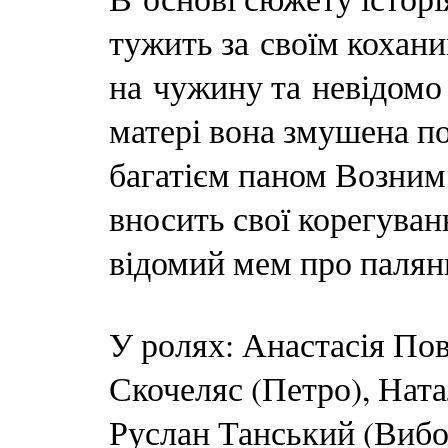
тужить за своїм кохани
на чужину та невідомо
матері вона змушена п
багатієм паном Возним..
вносить свої корегуван
відомий мем про палян
У ролях: Анастасія Пов
Скочеляс (Петро), Ната
Руслан Танський (Виб