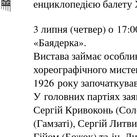
енциклопедією балету 
3 липня (четвер) о 17:
«Баядерка».
Вистава займає особлив
хореографічного мисте
1926 року започаткував
У головних партіях зая
Сергій Кривоконь (Сол
(Гамзаті), Сергій Литв
Гійом (Божок) та ін. Д