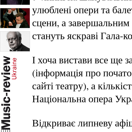
улюблені опери та бале
сцени, а завершальним
стануть яскраві Гала-к
І хоча вистави все ще
(інформація про почато
сайті театру), а кількіс
Національна опера Укра
Відкриває липневу афі