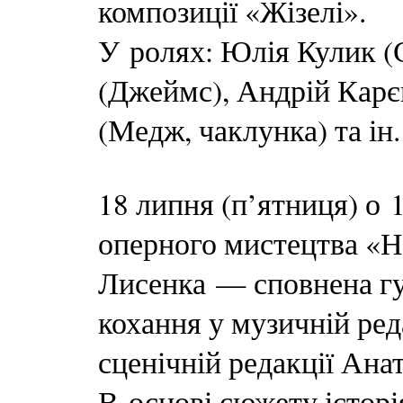
композиції «Жізелі».
У ролях: Юлія Кулик (
(Джеймс), Андрій Карє
(Медж, чаклунка) та ін.
18 липня (п’ятниця) о 
оперного мистецтва «
Лисенка — сповнена гу
кохання у музичній ре
сценічній редакції Ана
В основі сюжету історі