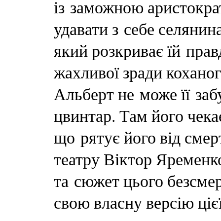
із заможною аристокр
удавати з себе селянина
який розкриває їй пра
жахливої зради коханог
Альберт не може її забу
цвинтар. Там його чекає
що рятує його від смер
театру Віктор Яременк
та сюжет цього безсме
свою власну версію цієї