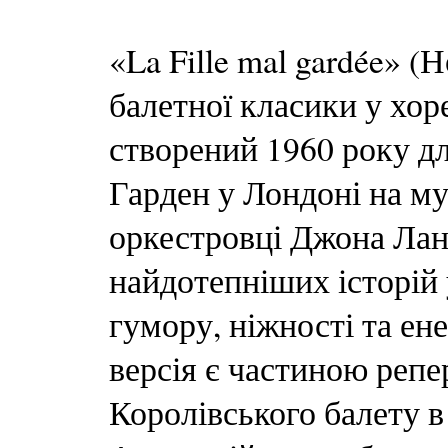
«La Fille mal gardée» 
балетної класики у хор
створений 1960 року дл
Гарден у Лондоні на м
оркестровці Джона Ланч
найдотепніших історій 
гумору, ніжності та ене
версія є частиною репе
Королівського балету в