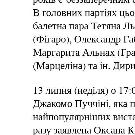
В головних партіях цьо
балетна пара Тетяна Л
(Фігаро), Олександр Га
Маргарита Альнах (Гра
(Марцеліна) та ін. Дир
13 липня (неділя) о 17
Джакомо Пуччіні, яка п
найпопулярніших вистав
разу заявлена Оксана 