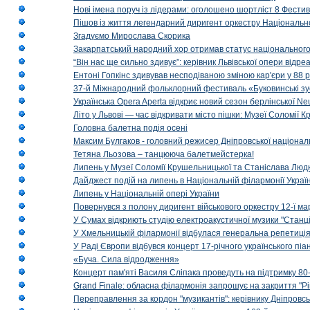
Нові імена поруч із лідерами: оголошено шортліст 8 Фест
Пішов із життя легендарний диригент оркестру Національн
Згадуємо Мирослава Скорика
Закарпатський народний хор отримав статус національног
“Він нас ще сильно здивує”: керівник Львівської опери відр
Ентоні Гопкінс здивував несподіваною зміною кар'єри у 88 ро
37-й Міжнародний фольклорний фестиваль «Буковинські зус
Українська Opera Aperta відкриє новий сезон берлінської Ne
Літо у Львові — час відкривати місто пішки: Музеї Соломії
Головна балетна подія осені
Максим Булгаков - головний режисер Дніпровської націонал
Тетяна Льозова – танцююча балетмейстерка!
Липень у Музеї Соломії Крушельницької та Станіслава Людк
Дайджест подій на липень в Національній філармонії Украї
Липень у Національній опері України
Повернувся з полону диригент військового оркестру 12-ї ма
У Сумах відкриють студію електроакустичної музики "Станці
У Хмельницькій філармонії відбулася генеральна репетиці
У Раді Європи відбувся концерт 17-річного українського пі
«Буча. Сила відродження»
Концерт пам'яті Василя Сліпака проведуть на підтримку 80
Grand Finale: обласна філармонія запрошує на закриття "Р
Переправлення за кордон "музикантів": керівнику Дніпровсь