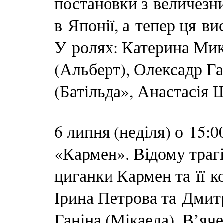
постановки з величезн
в Японії, а тепер ця ви
У ролях: Катерина Мик
(Альберт), Олексадр Га
(Батільда», Анастасія 
6 липня (неділя) о 15:
«Кармен». Відому траг
циганки Кармен та її к
Ірина Петрова та Дмитр
Ганіна (Мікаела), В’яч