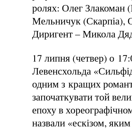
ролях: Олег Злакоман (
Мельничук (Скарпіа), О
Диригент – Микола Дя
17 липня (четвер) о 1
Левенсхольда «Сильфід
одним з кращих романт
започаткувати той велик
епоху в хореографічном
назвали «ескізом, яким