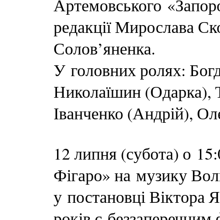
Артемовського «Запор
редакції Мирослава Ско
Солов’яненка.
У головних ролях: Богд
Николаїшин (Одарка), 
Іванченко (Андрій), Ол
12 липня (субота) о 15
Фігаро» на музику Во
у постановці Віктора 
років є беззаперечним 