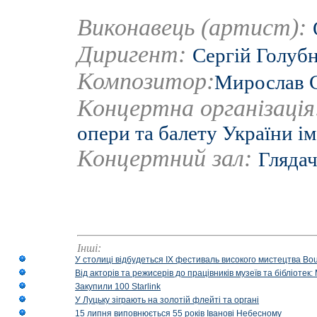
Виконавець (артист):
Диригент:
Сергій Голуб
Композитор:
Мирослав 
Концертна організаці
опери та балету України ім
Концертний зал:
Глядач
Інші:
У столиці відбудеться IX фестиваль високого мистецтва Bouq
Від акторів та режисерів до працівників музеїв та бібліоте
Закупили 100 Starlink
У Луцьку зіграють на золотій флейті та органі
15 липня виповнюється 55 років Іванові Небесному