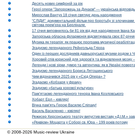
Десять нових симфоній за рік
Герої опери "Запорожець за Дунаєм" — українська відповід
Мирослав Вантух 18 січня святкує день народження
“СЛІДИ”: документальний фільм про боротьбу зі злочинами 
світова прем’єра на Берлінале.
17 січня виповнилось би 81 рік від дня народження Івана К
Запорізька обласна філармонія відсвяткувала своє 87-річчя
Музика як терапія: як працює програма музичної реабілітаці
Згадуємо легендарного Рейнгольда Глієра
Один із перших дослідників давньоруської музики родом з 
Хоровий спів корисний для здоров’я та відновлення мозку
Легенди і нові зірки, гумор та автентика: як в Україні пове
Згадуємо легендарного Бориса Лятошинського
Чим відзначився 2025 рік у «Схід Опера» ?
Згадаємо «Кобзаря у фраку»
Згадуємо «батька хорової культури»
Пам’ятаємо легендарного тенора Івана Козловського
Хобарт Ерл – ювіляр!
Вічна пам’ять Герою Василю Сліпаку!
Василь Василенко – ювіляр!
Режисер Херсонського театру випустив виставу «Д.І.М.» за
«Реквієм» Моцарта у Соборі св. Юра – 199 років потому
© 2008-2026 Music-review Ukraine