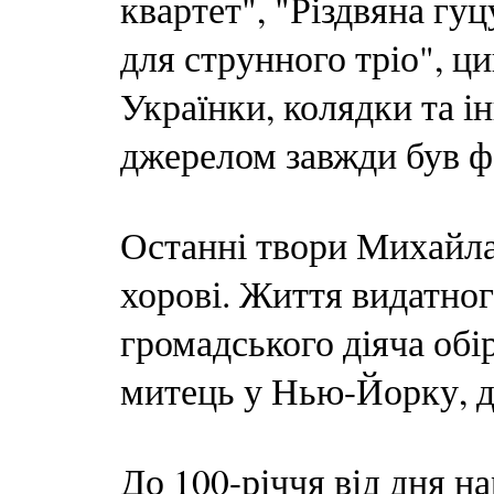
квартет", "Різдвяна гуц
для струнного тріо", ц
Українки, колядки та і
джерелом завжди був ф
Останні твори Михайла
хорові. Життя видатног
громадського діяча обі
митець у Нью-Йорку, д
До 100-річчя від дня 