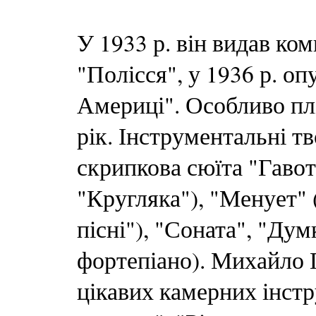
У 1933 р. він видав ком
"Полісся", у 1936 р. о
Америці". Особливо пл
рік. Інструментальні т
скрипкова сюїта "Гавот
"Кругляка"), "Менует" 
пісні"), "Соната", "Дум
фортепіано). Михайло 
цікавих камерних інст