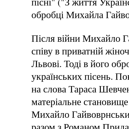
пісні" ("З життя Украї
обробці Михайла Гайво
Після війни Михайло 
співу в приватній жіно
Львові. Тоді в його об
українських пісень. П
на слова Тараса Шевчен
матеріальне становище 
Михайло Гайвоврнськи
разом з Романом Прида