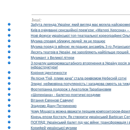
Інші:
Забута легенда України: який вигляд має могила найскромніш
Київ в очікуванні сенсаційної прем’єри: «Матері Херсона» 
Нові фокуси української топ-театральної хореографині Оль
Музика справді зближує людей: як це працює
Музика поряд із війною: як працює ансамбль 3-го Лугансько
Десять театрів в Україні, які заробляють найбільше гроше
Музикант з Великої літери
З початку широкомасштабного вторгнення в Україну росія з
інфраструктури!
Коріння ідентичности
Як пісня "Гей, пливе кача" стала реквіємом Небесній сотні
Злидні, неймовірна популярність і загадкова смерть за тиж
Фортепіанна подорож з Анатолієм Тарабановим
«Шопеніана» - балетно-поетичні роздуми
Вітання Євгенові Савчуку!
Згадуємо Діану Петриненко
Чому Моцарта можна вважати першим композитором-фри
Кінець епохи Костелу. Як створити український Barbican Cen
ПОГЛЯД: Український балет під час війни: трансформація і 
Корифей української музики