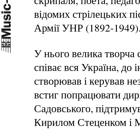
скрипаля, поета, педаго
відомих стрілецьких пі
Армії УНР (1892-1949)
У нього велика творча с
співає вся Україна, до 
створював і керував не
встиг попрацювати дир
Садовського, підтримув
Кирилом Стеценком і 