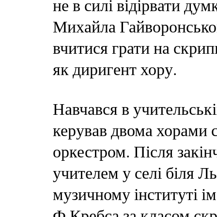
не в силі відірвати думк
Михайла Гайворонського
вчитися грати на скрипц
як диригент хору.
Навчався в учительські
керував двома хорами с
оркестром. Після закін
учителем у селі біля Л
музичному інституті ім
Ф.Кребса за класом ск