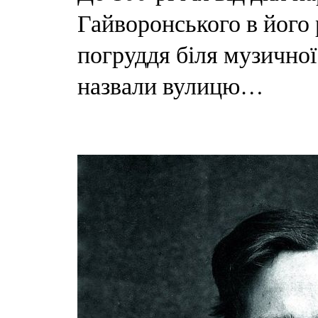
Гайворонського в його
погруддя біля музично
назвали вулицю…