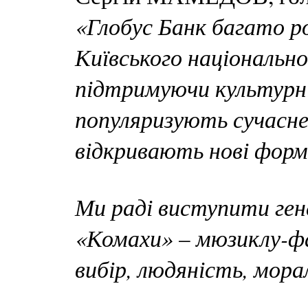
«Глобус Банк багато р
Київського національн
підтримуючи культурні
популяризують сучасне
відкривають нові форма
Ми раді виступити ге
«Комахи»
мюзиклу-фа
–
вибір, людяність, мора