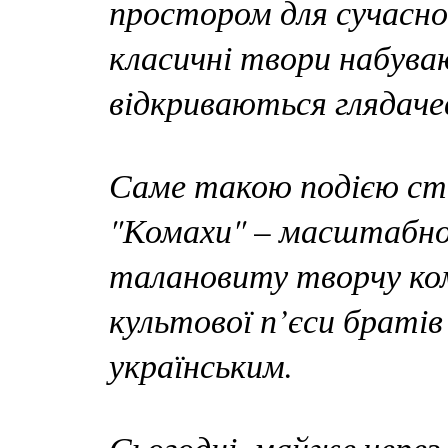
простором для сучасно
класичні твори набува
відкриваються глядачев
Саме такою подією ст
"Комахи"
масштабног
–
талановиту творчу ко
культової п’єси братів
українським.
Сьогодні, майже через