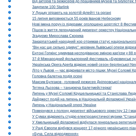
Від акторів та режисерів до працівників музеїв та бібліоте
Закупили 100 Starlink
У Луцьку зіграють на золотій флейті та органі
15 липня виповнюється 55 років Іванові Небесному
Нові імена поруч із лідерами: оголошено шортліст 8 Фест
Пішов із життя легендарний диригент оркестру Національн
Згадуємо Мирослава Скорика
Закарпатський народний хор отримав статус національног
“Він нас ще сильно здивує”: керівник Львівської опери відр
Ентоні Гопкінс здивував несподіваною зміною кар'єри у 88 ро
37-й Міжнародний фольклорний фестиваль «Буковинські зус
Українська Opera Aperta відкриє новий сезон берлінської Ne
Літо у Львові — час відкривати місто пішки: Музеї Соломії
Головна балетна подія осені
Максим Булгаков - головний режисер Дніпровської націонал
Тетяна Льозова – танцююча балетмейстерка!
Липень у Музеї Соломії Крушельницької та Станіслава Людк
Дайджест подій на липень в Національній філармонії Украї
Липень у Національній опері України
Повернувся з полону диригент військового оркестру 12-ї ма
У Сумах відкриють студію електроакустичної музики "Станці
У Хмельницькій філармонії відбулася генеральна репетиці
У Раді Європи відбувся концерт 17-річного українського пі
«Буча. Сила відродження»