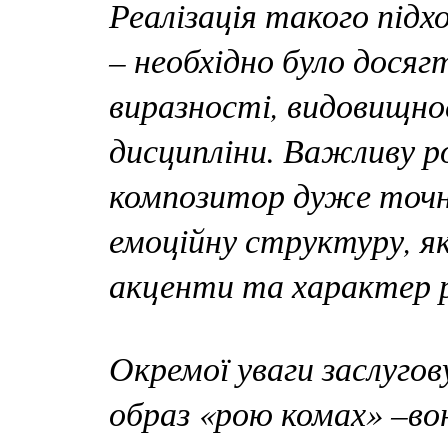
Реалізація такого підх
– необхідно було досяг
виразності, видовищно
дисципліни. Важливу ро
композитор дуже точн
емоційну структуру, я
акценти та характер р
Окремої уваги заслугов
образ «рою комах» –во