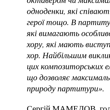
одноденки, які співаю
герої тощо. В партитур
які вимагають особли
хору, які мають виступа
хор. Найбільшим викли
цих композиторських ел
що дозволяє максимал
природу партитури».
Сергій МАМЕДОВ, голо