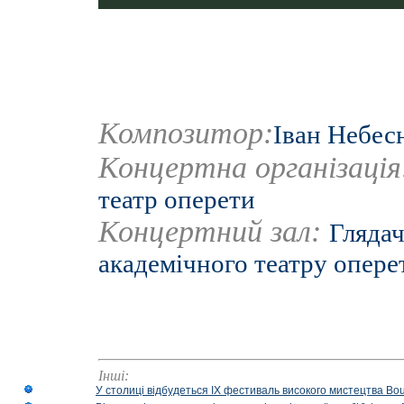
Композитор:
Іван Небес
Концертна організаці
театр оперети
Концертний зал:
Глядач
академічного театру опере
Інші:
У столиці відбудеться IX фестиваль високого мистецтва Bouq