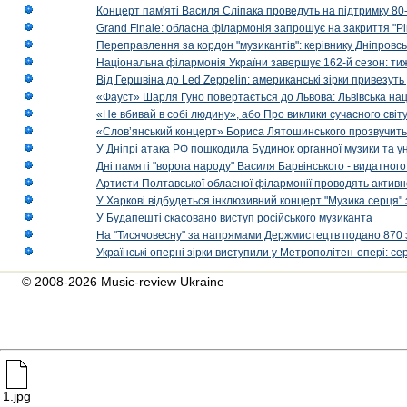
Концерт пам'яті Василя Сліпака проведуть на підтримку 80
Grand Finale: обласна філармонія запрошує на закриття "Р
Переправлення за кордон "музикантів": керівнику Дніпровсь
Національна філармонія України завершує 162-й сезон: ти
Від Гершвіна до Led Zeppelin: американські зірки привезуть
«Фауст» Шарля Гуно повертається до Львова: Львівська на
«Не вбивай в собі людину», або Про виклики сучасного світ
«Слов’янський концерт» Бориса Лятошинського прозвучить
У Дніпрі атака РФ пошкодила Будинок органної музики та у
Дні памяті "ворога народу" Василя Барвінського - видатного
Артисти Полтавської обласної філармонії проводять активно
У Харкові відбудеться інклюзивний концерт "Музика серця" 
У Будапешті скасовано виступ російського музиканта
На "Тисячовесну" за напрямами Держмистецтв подано 870 за
Українські оперні зірки виступили у Метрополітен-опері: с
© 2008-2026 Music-review Ukraine
1.jpg