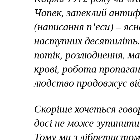
Чапек, запеклий антиф
(написання пʼєси) – ясн
наступних десятиліть
потік, розлюднення, м
крові, робота пропаганд
людство продовжує ві
Скоріше хочеться говори
досі не може зупинити 
Тому ми з лібретистом