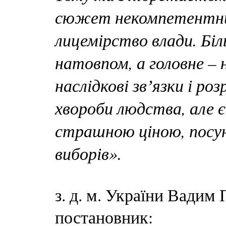
сюжет некомпетентних
лицемірство влади. Біл
натовпом, а головне –
наслідкові звʼязки і роз
хвороби людства, але є
страшною ціною, посуне
виборів».
з. д. м. України Вад
постановник: