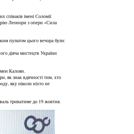
х співаків імені Соломії
арію Леонори з опери «Сила
ким пультом цього вечора були:
ного діяча мистецтв України
рмен Калоян.
и, як знак вдячності тим, хто
ду, яку ніколи ніхто не
иваль триватиме до 19 жовтня.