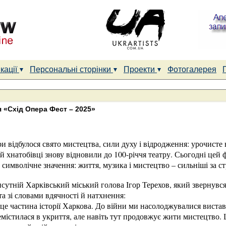
кації
Персональні сторінки
Проекти
Фотогалерея
 «Схід Опера Фест – 2025»
ри відбулося свято мистецтва, сили духу і відродження: урочисте
й хнатобівці знову відновили до 100-річчя театру. Сьогодні цей
 символічне значення: життя, музика і мистецтво – сильніші за ст
сутній Харківський міський голова Ігор Терехов, який звернувся
та зі словами вдячності й натхнення:
 це частина історії Харкова. До війни ми насолоджувалися вистав
емістилася в укриття, але навіть тут продовжує жити мистецтво. 