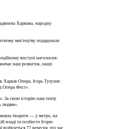
мадянина Харкова, народну
алетному мистецтву подарували
моційному виступі наголосив:
значає наш розвиток, нашу
 Харків Опера, Ігорь Тулузов:
д Опера Фест».
н. За свою історію наш театр
ь людям».
пиняла творити — у метро, на
ій владі та особисто Ігорю
відбудеться 27 вересня, під час