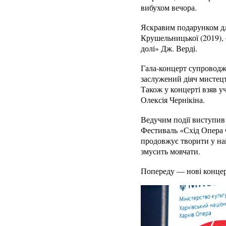
вибухом вечора.
Яскравим подарунком для
Крушельницької (2019), 
долі» Дж. Верді.
Гала-концерт супроводж
заслужений діяч мистец
Також у концерті взяв у
Олексія Чернікіна.
Ведучим події виступив
Фестиваль «Схід Опера Ф
продовжує творити у най
змусить мовчати.
Попереду — нові концерт