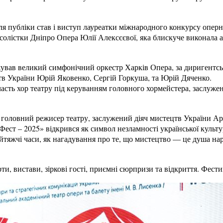
 публіки став і виступ лауреатки міжнародного конкурсу оперни
солістки Дніпро Опера Юлії Алексєєвої, яка блискуче виконала 
ував великий симфонічний оркестр Харків Опера, за диригентсь
тв України Юрій Яковенко, Сергій Горкуша, та Юрій Дяченко.
часть хор театру під керуванням головного хормейстера, заслуже
 головний режисер театру, заслужений діяч мистецтв України А
ест – 2025» відкрився як символ незламності української культур
тяжчі часи, як нагадування про те, що мистецтво — це душа наро
и, вистави, зіркові гості, приємні сюрпризи та відкриття. Фест