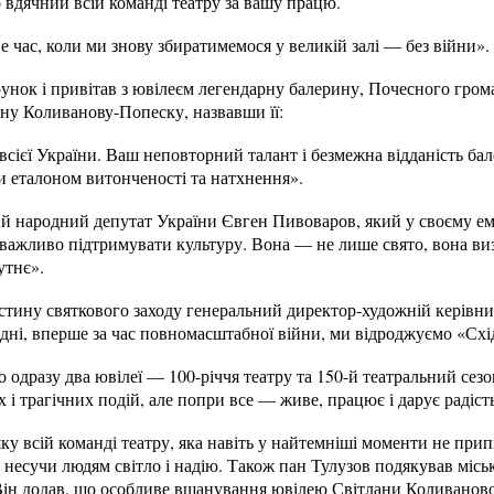
о вдячний всій команді театру за вашу працю.
 час, коли ми знову збиратимемося у великій залі — без війни».
унок і привітав з ювілеєм легендарну балерину, Почесного гро
ну Коливанову-Попеску, назвавши її:
всієї України. Ваш неповторний талант і безмежна відданість б
ли еталоном витонченості та натхнення».
 й народний депутат України Євген Пивоваров, який у своєму е
 важливо підтримувати культуру. Вона — не лише свято, вона ви
утнє».
тину святкового заходу генеральний директор-художній керівник
дні, вперше за час повномасштабної війни, ми відроджуємо «Схі
 одразу два ювілеї — 100-річчя театру та 150-й театральний сезо
 і трагічних подій, але попри все — живе, працює і дарує радіст
у всій команді театру, яка навіть у найтемніші моменти не при
несучи людям світло і надію. Також пан Тулузов подякував міськ
Він додав, що особливе вшанування ювілею Світлани Коливанової 