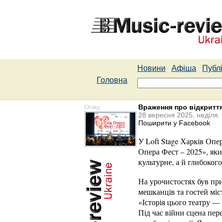
Новини
Афіша
Публі
Головна
Огляд
Враження про відкриття
28 вересня 2025, неділя
Поширити у Facebook
У Loft Stage Харків Опе
Опера Фест – 2025», яки
культурне, а й глибокого
На урочистостях був при
мешканців та гостей міс
«Історія цього театру —
Під час війни сцена пер