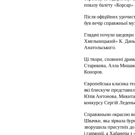
показу балету «Корсар» 
Після офіційних урочис
був вечір справжньої му
Глядачі почули шедеври
Хмельницький» К. Даньк
Анатольського.
Ці твори, сповнені дра
Старикова, Алла Мишако
Коноров.
Європейська класика теж
які блискуче представил
Юлія Антонова, Микита
конкурсу Сергій Ледень
Справжньою окрасою веч
Швачки, яка зірвала бур
зворушила присутніх до 
і гармонії, а Хабанера