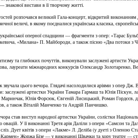
— знакової вистави в її творчому житті.
тостей розпочався великий Гала-концерт, відкритий виконанням
зичної величі, в якому поєдналися українська класика, європейсь
 української оперної спадщини — фрагменти з опер: «Тарас Буль
евича, «Милана» П. Майбороди, а також пісню «Два потоки з Ч
матизму та глибоких почуттів, виконували заслужені артисти Ук
ва, лауреати міжнародних конкурсів Олександр Золотаренко, Ве
 звучала цього вечора. Глядачі насолодилися аріями з опер Дж. Ве
и: заслужені артистки України Тамара Гармаш та Юлія Піскун, л
 Маринчак, Юлія Форсюк, Євгеній Лисицький, Роман Гордєєв, 
ов, а також Віталій Манченко та Андрій Панчишко.
ора став виступ народної артистки України, солістки Націонал
ю овацій. У її виконанні Третя арія Даліли з опери «Самсон та Д
сліз. Дует квітів з опери «Лакме» Л. Деліба (у дуеті з Оленою 
 з «Кармен» Жоржа Бізе — у виконанні Швачки та хору театру — 