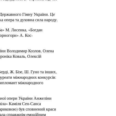
 Державного Гімну України. Це
ка опера та духовна сила народу.
ба» М. Лисенка, «Богдан
орногори» А. Кос-
раїни Володимир Козлов, Олена
роніка Коваль, Олексій
рді, Ж. Бізе, Ш. Гуно та інших,
ауреати міжнародних конкурсів:
дипломант міжнародного
ьної опери України Анжеліни
аліла» Каміля Сен-Санса
Стариковою) був сповнений краси
стала справжнім емоційним