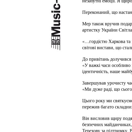
незабутні емоції. Я щир
Переконаний, що настане
Мер також вручив подар
артистку України Світла
«…гордістю Харкова та 
світові вистави, що ста
До привітань долучився
«У важкі часи особливо
ідентичність, наше майб
Завершував урочисту час
«Ми дуже раді, що сього
Цього року ми святкуємо
пережив багато складних
Він висловив щиру подяк
безпечних майданчиках, 
Терехову за підтримку. 