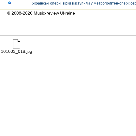
Українські оперні зірки виступили у Метрополітен-опері: с
© 2008-2026 Music-review Ukraine
101003_018.jpg