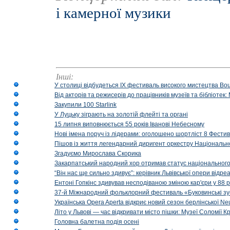
і камерної музики
Інші:
У столиці відбудеться IX фестиваль високого мистецтва Bouq
Від акторів та режисерів до працівників музеїв та бібліоте
Закупили 100 Starlink
У Луцьку зіграють на золотій флейті та органі
15 липня виповнюється 55 років Іванові Небесному
Нові імена поруч із лідерами: оголошено шортліст 8 Фест
Пішов із життя легендарний диригент оркестру Національн
Згадуємо Мирослава Скорика
Закарпатський народний хор отримав статус національног
“Він нас ще сильно здивує”: керівник Львівської опери відр
Ентоні Гопкінс здивував несподіваною зміною кар'єри у 88 ро
37-й Міжнародний фольклорний фестиваль «Буковинські зус
Українська Opera Aperta відкриє новий сезон берлінської Ne
Літо у Львові — час відкривати місто пішки: Музеї Соломії
Головна балетна подія осені