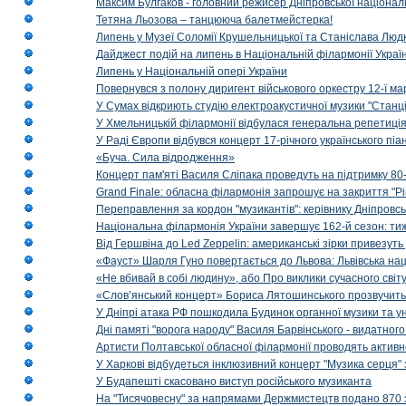
Максим Булгаков - головний режисер Дніпровської націонал
Тетяна Льозова – танцююча балетмейстерка!
Липень у Музеї Соломії Крушельницької та Станіслава Людк
Дайджест подій на липень в Національній філармонії Украї
Липень у Національній опері України
Повернувся з полону диригент військового оркестру 12-ї ма
У Сумах відкриють студію електроакустичної музики "Станці
У Хмельницькій філармонії відбулася генеральна репетиці
У Раді Європи відбувся концерт 17-річного українського пі
«Буча. Сила відродження»
Концерт пам'яті Василя Сліпака проведуть на підтримку 80
Grand Finale: обласна філармонія запрошує на закриття "Р
Переправлення за кордон "музикантів": керівнику Дніпровсь
Національна філармонія України завершує 162-й сезон: ти
Від Гершвіна до Led Zeppelin: американські зірки привезуть
«Фауст» Шарля Гуно повертається до Львова: Львівська на
«Не вбивай в собі людину», або Про виклики сучасного світ
«Слов’янський концерт» Бориса Лятошинського прозвучить
У Дніпрі атака РФ пошкодила Будинок органної музики та у
Дні памяті "ворога народу" Василя Барвінського - видатного
Артисти Полтавської обласної філармонії проводять активно
У Харкові відбудеться інклюзивний концерт "Музика серця" 
У Будапешті скасовано виступ російського музиканта
На "Тисячовесну" за напрямами Держмистецтв подано 870 за