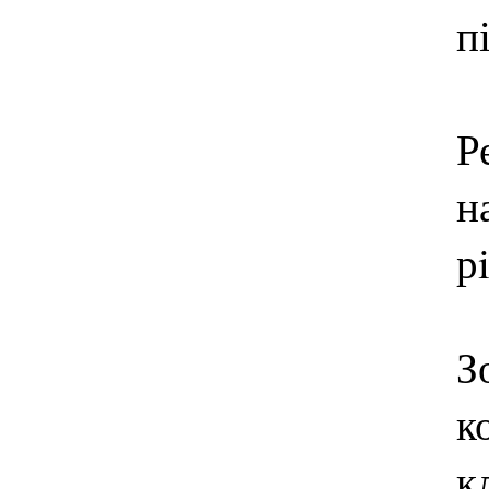
п
Р
н
р
З
к
к