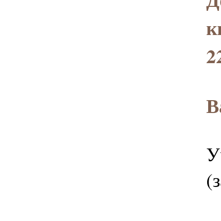
к
2
В
У
(