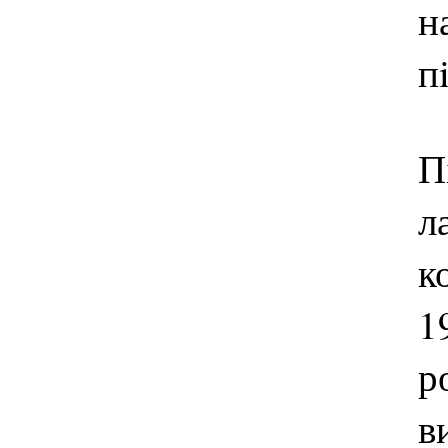
н
п
П
л
к
1
р
в