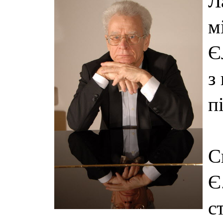
Л
м
Є
з
п
С
Є
с