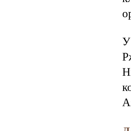
о
У
Р
Н
к
Аз
Д