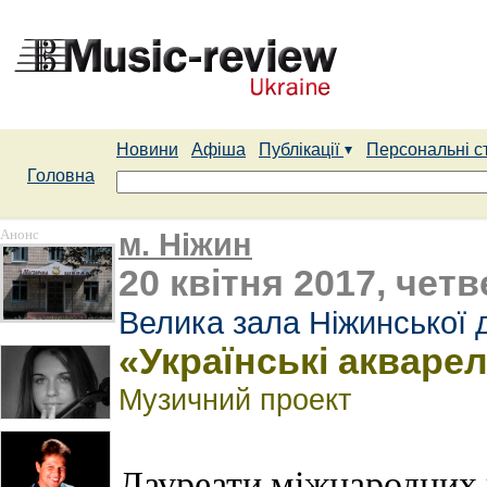
Новини
Афіша
Публікації
Персональні с
Головна
Анонс
м. Ніжин
20 квітня 2017, четв
Велика зала Ніжинської 
«Українські акварел
Музичний проект
Лауреати міжнародних 