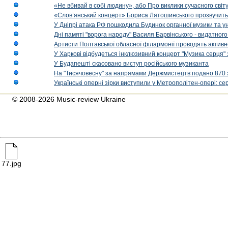
«Не вбивай в собі людину», або Про виклики сучасного світ
«Слов’янський концерт» Бориса Лятошинського прозвучить
У Дніпрі атака РФ пошкодила Будинок органної музики та у
Дні памяті "ворога народу" Василя Барвінського - видатного
Артисти Полтавської обласної філармонії проводять активно
У Харкові відбудеться інклюзивний концерт "Музика серця" 
У Будапешті скасовано виступ російського музиканта
На "Тисячовесну" за напрямами Держмистецтв подано 870 за
Українські оперні зірки виступили у Метрополітен-опері: с
© 2008-2026 Music-review Ukraine
77.jpg