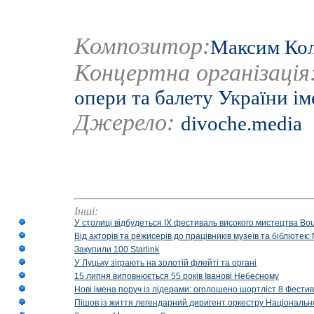
Композитор:
Максим Кол
Концертна організація
опери та балету України ім
Джерело:
divoche.media
Інші:
У столиці відбудеться IX фестиваль високого мистецтва Bouq
Від акторів та режисерів до працівників музеїв та бібліоте
Закупили 100 Starlink
У Луцьку зіграють на золотій флейті та органі
15 липня виповнюється 55 років Іванові Небесному
Нові імена поруч із лідерами: оголошено шортліст 8 Фест
Пішов із життя легендарний диригент оркестру Національн