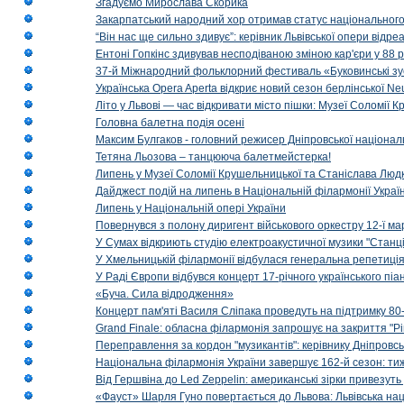
Згадуємо Мирослава Скорика
Закарпатський народний хор отримав статус національног
“Він нас ще сильно здивує”: керівник Львівської опери відр
Ентоні Гопкінс здивував несподіваною зміною кар'єри у 88 ро
37-й Міжнародний фольклорний фестиваль «Буковинські зус
Українська Opera Aperta відкриє новий сезон берлінської Ne
Літо у Львові — час відкривати місто пішки: Музеї Соломії
Головна балетна подія осені
Максим Булгаков - головний режисер Дніпровської націонал
Тетяна Льозова – танцююча балетмейстерка!
Липень у Музеї Соломії Крушельницької та Станіслава Людк
Дайджест подій на липень в Національній філармонії Украї
Липень у Національній опері України
Повернувся з полону диригент військового оркестру 12-ї ма
У Сумах відкриють студію електроакустичної музики "Станці
У Хмельницькій філармонії відбулася генеральна репетиці
У Раді Європи відбувся концерт 17-річного українського пі
«Буча. Сила відродження»
Концерт пам'яті Василя Сліпака проведуть на підтримку 80
Grand Finale: обласна філармонія запрошує на закриття "Р
Переправлення за кордон "музикантів": керівнику Дніпровсь
Національна філармонія України завершує 162-й сезон: ти
Від Гершвіна до Led Zeppelin: американські зірки привезуть
«Фауст» Шарля Гуно повертається до Львова: Львівська на