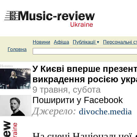
Новини
Афіша
Публікації
Персональні с
Головна
Новина
У Києві вперше презен
викрадення росією укр
9 травня, субота
Поширити у Facebook
Джерело:
divoche.media
На сцені Національної