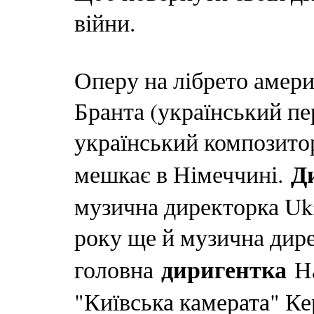
війни.
Оперу на лібрето амер
Бранта (український п
український композито
Д
мешкає в Німеччині.
музична директорка Ukra
року ще й музична дире
диригентка
головна
На
"Київська камерата" Ке