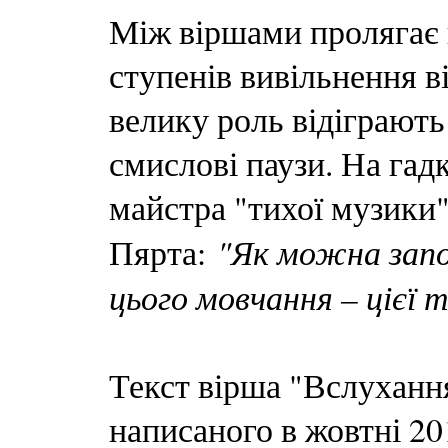
Між віршами пролягає к
ступенів вивільнення в
велику роль відіграють
смислові паузи. На гад
майстра "тихої музики
"Як можна зап
Пярта:
цього мовчання – цієї 
Текст вірша "Вслухання
написаного в жовтні 20