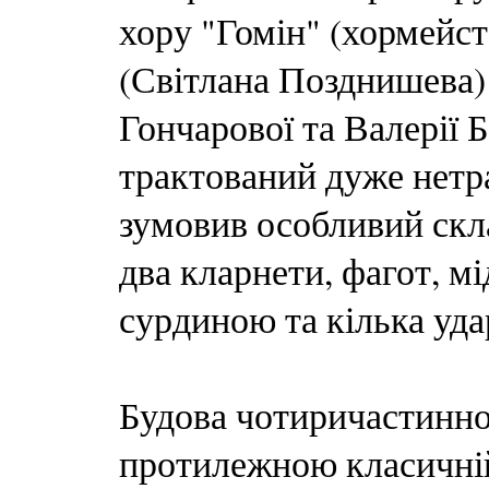
хору "Гомін" (хормейс
(Світлана Позднишева) 
Гончарової та Валерії 
трактований дуже нетр
зумовив особливий скла
два кларнети, фагот, м
сурдиною та кілька уд
Будова чотиричастинно
протилежною класичній