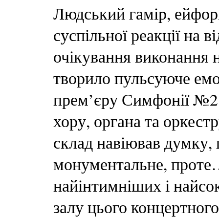
Людський гамір, ейфорі
суспільної реакції на в
очікування виконання н
творило пульсуюче емоц
прем’єру Симфонії №2 
хору, органа та оркестр
склад навіював думку, 
монументальне, проте… 
найінтимніших і найсо
залу цього концертного