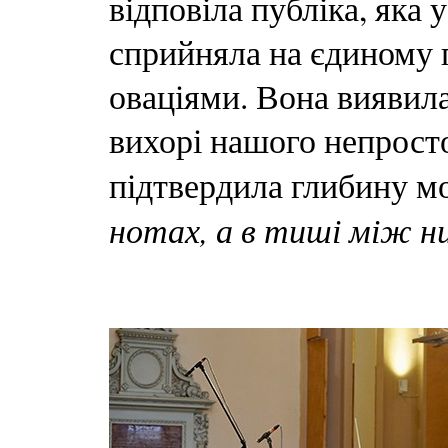
відповіла публіка, яка
сприйняла на єдиному
оваціями. Вона виявил
вихорі нашого непросто
підтвердила глибину мо
нотах, а в тиші між н