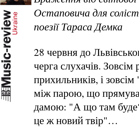
Остаповича для солісті
поезії Тараса Демка
28 червня до Львівсько
черга слухачів. Зовсім р
прихильників, і зовсім
між парою, що прямувал
дамою: "А що там буде?
це ж новий твір"…