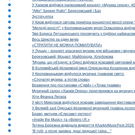
У Харкові відбувся інклюзивний концерт «Музика серця»: 400
"Altio": Береer Ratio": Березовський і Бах
Зустріч епох
У Києві відбулася світова прем'єра концертної версії опери
"Мелодії юності": у Кропивницькому музеї Осмьоркіна відб
Твір Бориса Лятошинського прозвучить у підбірці найкраси
Весь Шекспір за один вечір
«СТРАТИТИ НЕ МОЖНА ПОМИЛУВАТИ»
У Луцьку – концерт класичної музики для військових і вруче
Березовський, Моцарт, Майборода, Хілобокова
"Музика, що об'єднує: в Одесі відбувся яскравий святковий
В Коломийській філармонії імені Олександра Козаренка відб
У Кропивницькому відбулося музичне травневе свято
«Спочатку музика, а потім слова»
Враження про постановки «Сувій» і «Точка травми»
Музичний салон «Харків Опера» перетворився на музичну мап
Хіти Франца Легара
У місті Миколаєві відбулося яскраве завершення фестивал
У Великій залі Одеської філармонії музичний травень розп
Браво, митцям «Єлисавет-ретро»!
«Inside the Music» та «Bolero I.R.»
Тетяна Бережна відвідала відкриття KharkivMusicFest-2026 
“В тобі, о пісне чарівна, душі людської таїна…”