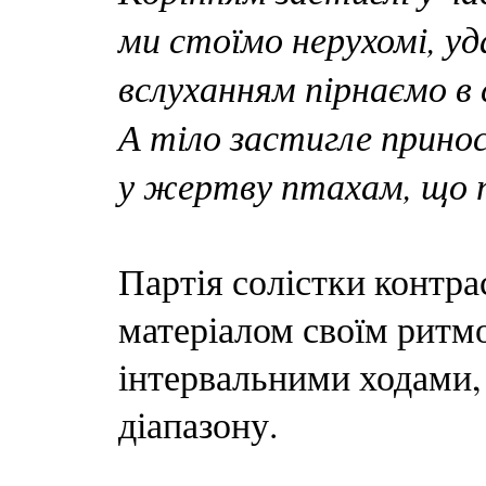
ми стоїмо нерухомі, уд
вслуханням пірнаємо в 
А тіло застигле прино
у жертву птахам, що 
Партія солістки контр
матеріалом своїм ритм
інтервальними ходами,
діапазону.