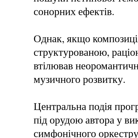
сонорних ефектів.
Однак, якщо композиці
структурованою, раціон
втілював неоромантичну
музичного розвитку.
Центральна подія прог
під орудою автора у в
симфонічного оркестру 