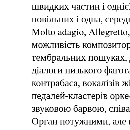
швидких частин і однієї
повільних і одна, серед
Molto adagio, Allegretto
можливість композитор
тембральних пошуках, 
діалоги низького фагота
контрабаса, вокалізів ж
педалей-кластерів орк
звуковою барвою, співа
Орган потужними, але 