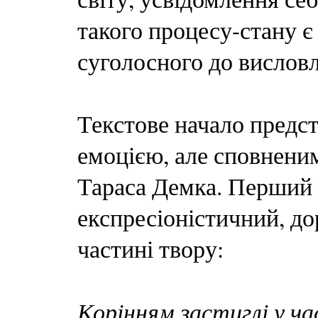
такого процесу-стану є
суголосного до вислов
Текстове начало предс
емоцією, але сповнени
Тараса Демка. Перший з
експресіоністичний, д
частині твору:
Корінням застиглі у час