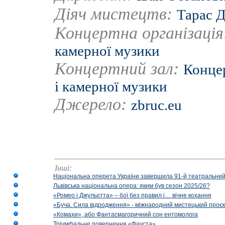
Діяч мистецтв:
Тарас 
Концертна організаці
камерної музики
Концертний зал:
Концер
і камерної музики
Джерело:
zbruc.eu
Інші:
Національна оперета України завершила 91-й театральний
Львівська національна опера: яким був сезон 2025/26?
«Ромео і Джульєтта» – бої без правил і… вічне кохання
«Буча. Сила відродження» - міжнародний мистецький проєк
«Комахи», або Фантасмагоричний сон ентомолога
Тріумфальне повернення «Фауста»