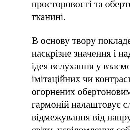
просторовості та оберт
тканині.
В основу твору покладе
наскрізне значення і на
ідея вслухання у взає
імітаційних чи контраст
огорнених обертоновим
гармоній налаштовує с
відмежування від напр
світу, усвідомлення с