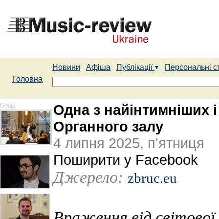
Новини
Афіша
Публікації
Персональні с
Головна
Огляд
Одна з найінтимніших 
Органного залу
4 липня 2025, п'ятниця
Поширити у Facebook
Джерело:
zbruc.eu
Враження від світової