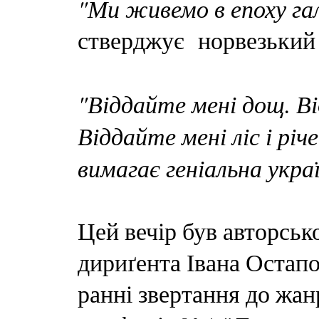
"Ми живемо в епоху га
стверджує норвезький 
"Віддайте мені дощ. В
Віддайте мені ліс і річе
вимагає геніальна укра
Цей вечір був авторсь
дириґента Івана Остапо
ранні звертання до жан