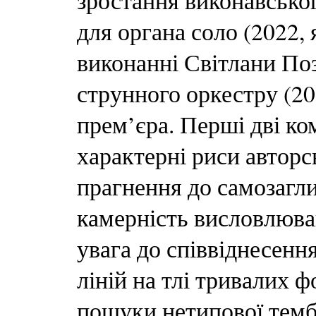
зростання виконавськог
для органа соло (2022,
виконанні Світлани Поз
струнного оркестру (20
прем’єра. Перші дві к
характерні риси авторс
прагнення до самозагли
камерність висловлюва
увага до співвіднесенн
ліній на тлі тривалих 
пошуки нетипової тембр