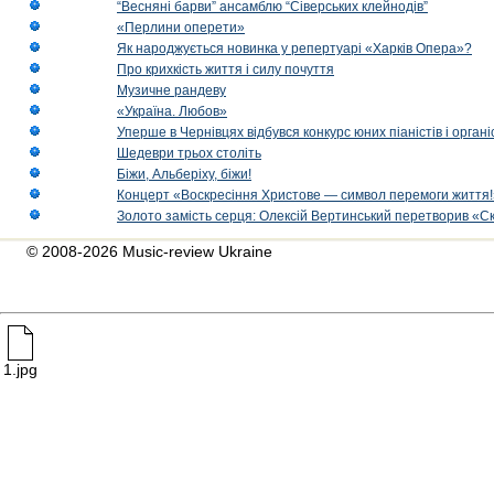
“Весняні барви” ансамблю “Сіверських клейнодів”
«Перлини оперети»
Як народжується новинка у репертуарі «Харків Опера»?
Про крихкість життя і силу почуття
Музичне рандеву
«Україна. Любов»
Уперше в Чернівцях відбувся конкурс юних піаністів і орг
Шедеври трьох століть
Біжи, Альберіху, біжи!
Концерт «Воскресіння Христове — символ перемоги життя!
Золото замість серця: Олексій Вертинський перетворив «С
© 2008-2026 Music-review Ukraine
1.jpg