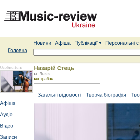
Новини
Афіша
Публікації
Персональні с
Головна
Особистість
Назарій Стець
м. Львів
контрабас
Загальні відомості
Творча біографія
Тво
Афіша
Аудіо
Відео
Записи