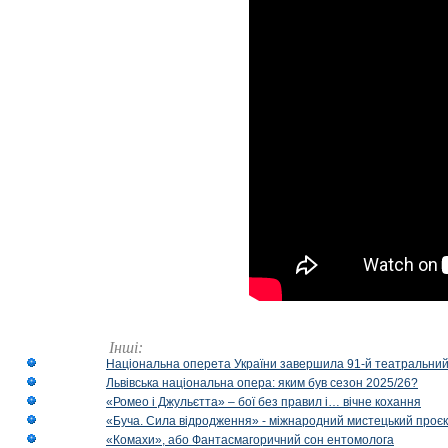
Інші:
Національна оперета України завершила 91-й театральний
Львівська національна опера: яким був сезон 2025/26?
«Ромео і Джульєтта» – бої без правил і… вічне кохання
«Буча. Сила відродження» - міжнародний мистецький проєк
«Комахи», або Фантасмагоричний сон ентомолога