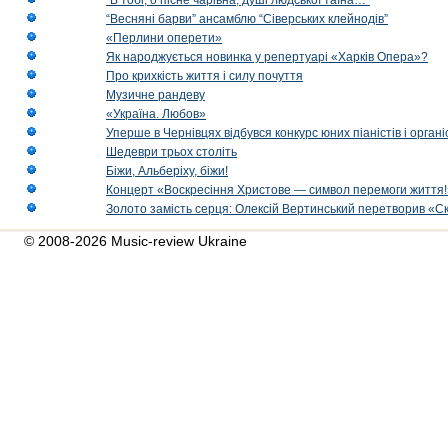
“В тобі, о пісне чарівна, душі людської таїна…”
“Весняні барви” ансамблю “Сіверських клейнодів”
«Перлини оперети»
Як народжується новинка у репертуарі «Харків Опера»?
Про крихкість життя і силу почуття
Музичне рандеву
«Україна. Любов»
Уперше в Чернівцях відбувся конкурс юних піаністів і орг
Шедеври трьох століть
Біжи, Альберіху, біжи!
Концерт «Воскресіння Христове — символ перемоги життя!
Золото замість серця: Олексій Вертинський перетворив «С
© 2008-2026 Music-review Ukraine