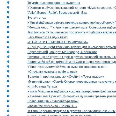
Тріумфальне повернення «Фауста»
У Харкові відбувся інклюзивний концерт «Музика серця»: 400
"Altio": Береer Ratio": Березовський і Бах
Зустріч епох
У Києві відбулася світова прем'єра концертної версії опери
"Мелодії юності": у Кропивницькому музеї Осмьоркіна відб
Твір Бориса Лятошинського прозвучить у підбірці найкраси
Весь Шекспір за один вечір
«СТРАТИТИ НЕ МОЖНА ПОМИЛУВАТИ»
У Луцьку – концерт класичної музики для військових і вруче
Березовський, Моцарт, Майборода, Хілобокова
"Музика, що об'єднує: в Одесі відбувся яскравий святковий
В Коломийській філармонії імені Олександра Козаренка відб
У Кропивницькому відбулося музичне травневе свято
«Спочатку музика, а потім слова»
Враження про постановки «Сувій» і «Точка травми»
Музичний салон «Харків Опера» перетворився на музичну мап
Хіти Франца Легара
У місті Миколаєві відбулося яскраве завершення фестивал
У Великій залі Одеської філармонії музичний травень розп
Браво, митцям «Єлисавет-ретро»!
«Inside the Music» та «Bolero I.R.»
Тетяна Бережна відвідала відкриття KharkivMusicFest-2026 