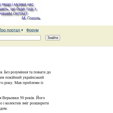
Про портал
Форум
я. Без розуміння та поваги до
рив покійний український
го року. Мав проблеми із
я Верьовки 50 років. Його
о і колектив зміг розширити
ндом.