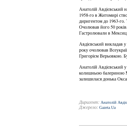
Анатолій Авдієвський на
1958-го в Житомирі ств
диригентом до 1963-го.
Очолював його 50 років.
Гастролювали в Мексиці,
Авдієвський викладав у 
року очолював Всеукраїн
Григорієм Верьовкою. Б
Анатолій Авдієвський у
колишньою балериною Ма
залишилася донька Оксан
Диригент:
Анатолій Авді
Джерело:
Gazeta.Ua