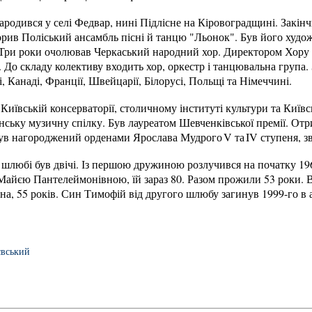
родився у селі Федвар, нині Підлісне на Кіровоградщині. Закін
орив Поліський ансамбль пісні й танцю "Льонок". Був його худо
 Три роки очолював Черкаський народний хор. Директором Хору і
 До складу колективу входить хор, оркестр і танцювальна група. 
 Канаді, Франції, Швейцарії, Білорусі, Польщі та Німеччині.
Київській консерваторії, столичному інституті культури та Київ
ську музичну спілку. Був лауреатом Шевченківської премії. Отри
ув нагороджений орденами Ярослава Мудрого V та IV ступеня, з
 шлюбі був двічі. Із першою дружиною розлучився на початку 19
йєю Пантелеймонівною, їй зараз 80. Разом прожили 53 роки. 
а, 55 років. Син Тимофій від другого шлюбу загинув 1999-го в 
євський