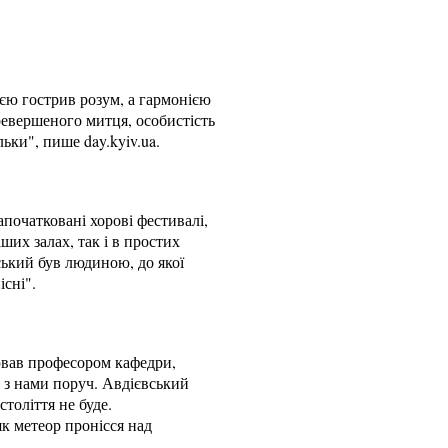
ією гострив розум, а гармонією
ревершеного митця, особистість
ьки", пише day.kyiv.ua.
початковані хорові фестивалі,
ших залах, так і в простих
ський був людиною, до якої
існі".
ював професором кафедри,
 з нами поруч. Авдієвський
толіття не буде.
к метеор пронісся над