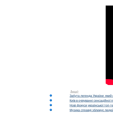
Інші:
Забута легенда України: який 
Київ в очікуванні сенсаційно
Нові фокуси української топ-
Музика справді зближує людей