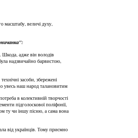
о масштабу, величі духу,
рничанка":
 Шкода, адже він володів
була надзвичайно барвистою,
 технічні засоби, збережені
ило увесь наш народ талановитим
потреба в колективній творчості
лементи підголоскової поліфонії,
ом ту чи іншу пісню, а сама вона
ала від українців. Тому приємно