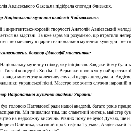
лія Авдієвського Gazeta.ua підібрала спогади близьких.
 Національної музичної академії Чайковського:
й і диригентсько-хоровій творчості Анатолій Авдієвський мелод
ається на відстані. Та вже зараз ми розуміємо, що втратили непе
тегічно мислячу в царині національної музичної культури і не тіл
узикознавець, доктор філософії мистецтва:
аціональну музичну спілку, яку ініціював. Завдяки йому були за
а. Тисячі концертів Хор ім. Г. Верьовки провів як у найпрестижні
 і завжди мистецтву колективу слухачі щедро аплодували. Авдієв
альники української пісні. Маестро все життя служив народній п
р Національної музичної академії України:
був головою Наглядової ради нашої академії, багато років прац
аспірантів. Ми пишалися тим, що славетний митець, майстер був
ецтво на недосяжну височінь. Рівних йому не було! Думаю, ще й с
Бориса Олійника, сказаний про Стефана Турчака, Авдієвський "я
ї культурі неповторний слід".