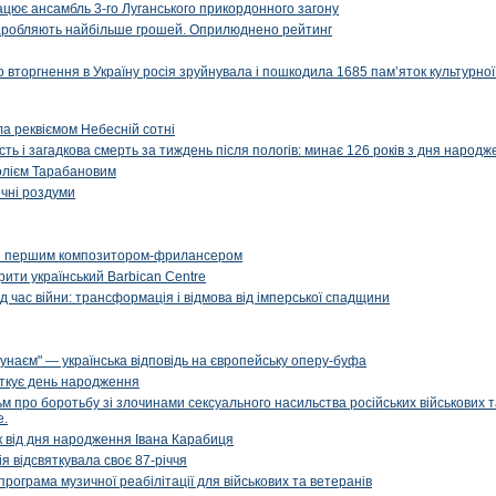
рацює ансамбль 3-го Луганського прикордонного загону
і заробляють найбільше грошей. Оприлюднено рейтинг
вторгнення в Україну росія зруйнувала і пошкодила 1685 пам’яток культурної
ала реквіємом Небесній сотні
сть і загадкова смерть за тиждень після пологів: минає 126 років з дня народ
олієм Тарабановим
чні роздуми
и першим композитором-фрилансером
рити український Barbican Centre
д час війни: трансформація і відмова від імперської спадщини
унаєм" — українська відповідь на європейську оперу-буфа
яткує день народження
м про боротьбу зі злочинами сексуального насильства російських військових 
е.
ік від дня народження Івана Карабиця
я відсвяткувала своє 87-річчя
програма музичної реабілітації для військових та ветеранів