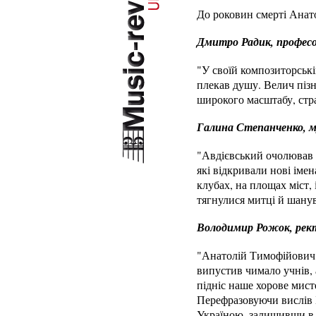
До роковин смерті Анато
Дмитро Радик, професор
"У своїй композиторські
плекав душу. Велич пізн
широкого масштабу, стра
Галина Степанченко, м
"Авдієвський очолював Н
які відкривали нові імен
клубах, на площах міст,
тягнулися митці й шанув
Володимир Рожок, ректо
"Анатолій Тимофійович 
випустив чимало учнів, 
підніс наше хорове мист
Перефразовуючи вислів 
Україною, залишивши в ї