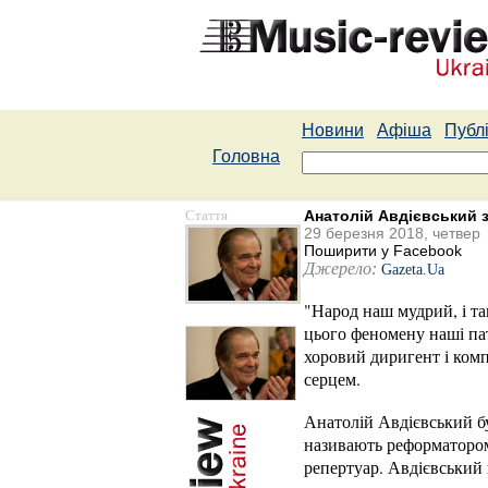
Новини
Афіша
Публі
Головна
Стаття
Анатолій Авдієвський 
29 березня 2018, четвер
Поширити у Facebook
Джерело:
Gazeta.Ua
"Народ наш мудрий, і так
цього феномену наші пат
хоровий диригент і комп
серцем.
Анатолій Авдієвський б
називають реформатором 
репертуар. Авдієвський 