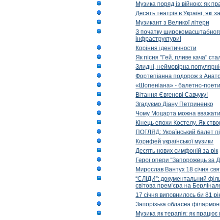
Музика поряд із війною: як п
Десять театрів в Україні, як
Музикант з Великої літери
З початку широкомасштабного 
інфраструктури!
Коріння ідентичности
Як пісня "Гей, пливе кача" ст
Злидні, неймовірна популярні
Фортепіанна подорож з Анат
«Шопеніана» - балетно-поети
Вітання Євгенові Савчуку!
Згадуємо Діану Петриненко
Чому Моцарта можна вважат
Кінець епохи Костелу. Як ство
ПОГЛЯД: Український балет пі
Корифей української музики
Десять нових симфоній за рік
Герої опери "Запорожець за Д
Мирослав Вантух 18 січня св
“СЛІДИ”: документальний філь
світова прем’єра на Берлінал
17 січня виповнилось би 81 р
Запорізька обласна філармоні
Музика як терапія: як працює 