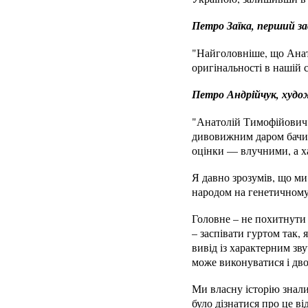
Петро Заїка, перший за
"Найголовніше, що Анато
оригінальності в нашій 
Петро Андрійчук, худо
"Анатолій Тимофійович 
дивовижним даром бачит
оцінки — влучними, а х
Я давно зрозумів, що ми
народом на генетичному 
Головне – не похитнути 
– заспівати гуртом так, 
вивід із характерним зв
може виконуватися і дво
Ми власну історію знали
було дізнатися про це ві