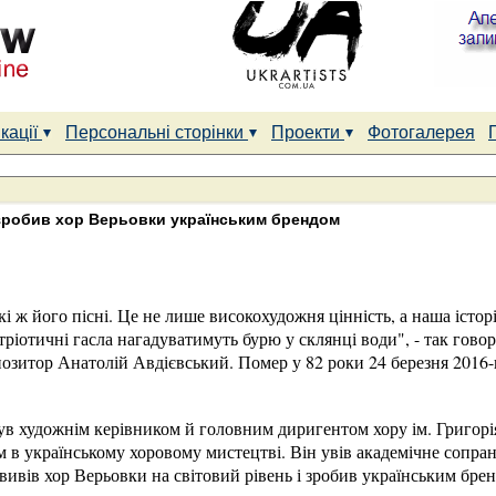
кації
Персональні сторінки
Проекти
Фотогалерея
зробив хор Верьовки українським брендом
і ж його пісні. Це не лише високохудожня цінність, а наша історі
ріотичні гасла нагадуватимуть бурю у склянці води", - так гово
озитор Анатолій Авдієвський. Помер у 82 роки 24 березня 2016-
ув художнім керівником й головним диригентом хору ім. Григорі
в українському хоровому мистецтві. Він увів академічне сопран
вивів хор Верьовки на світовий рівень і зробив українським бре