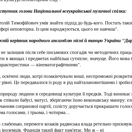
ступник голови Національної всеукраїнської музичної спілки:
лій Тимофійович умів знайти підхід до будь-кого. Постать таког
сфері неповторна. Із цим народжуються, цього не навчиш".
жній керівник народного ансамблю пісні й танцю України "Да
не залишив після себе письмових спогадів чи методичних праць.
и в явищах і предметах найбільш сутнісне, значуще. Його мова 
арактеристики — кінематографічними".
, освічені люди, котрі позакінчували виші, неспроможні розкрити
рівні. Це передавалося із роду в рід найталановитішими і зроб
природу людини в середовищі культури її предків. Тоді виникає 
як співали бабусі, матусі, зберігаючи їхню виконавську манеру: е
учанням сопранової партії, солісту доручається прикрашати голос
ма голосами, і трьома, і чотирма…
 слабенько, перемоги козаків радянська влада ретельно приховув
д іноземців. Франція такий факт пам'ятає. Ми ж – ні