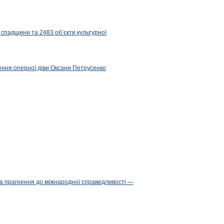
 спадщини та 2483 об’єкти культурної
ження оперної діви Оксани Петрусенко
та прагнення до міжнародної справедливості —