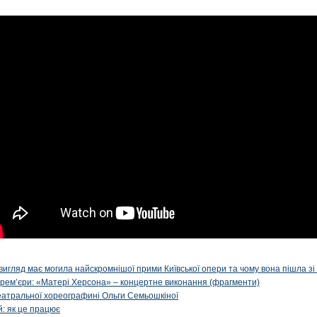
вигляд має могила найскромнішої прими Київської опери та чому вона пішла зі с
ї прем’єри: «Матері Херсона» – концертне виконання (фрагменти)
театральної хореографині Ольги Семьошкіної
: як це працює