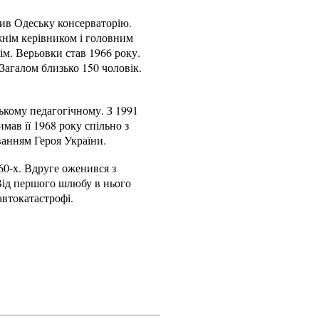
чив Одеську консерваторію.
жнім керівником і головним
м. Верьовки став 1966 року.
Загалом близько 150 чоловік.
ському педагогічному. З 1991
мав її 1968 року спільно з
ванням Героя України.
60-х. Вдруге оженився з
Від першого шлюбу в нього
автокатастрофі.