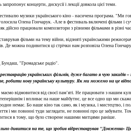
 запропонує концерти, дискусії і лекції довкола цієї теми.
Фестивалю музики українського кіно - насичена програма. "Ми го
голосила Олена Гончарук. -Але в фестиваль включені фільми і сучас
 як дійсно працювали композитори з різними фільмами в різні ча
ставрував фільми на тему війни, відзняті українськими режисер
в. Де можна подивитися ці стрічки нам розповіла Олена Гончар
 Бундаш, "Громадське радіо".
 реставрацію українських фільмів, дуже багато я чую закидів 
е, робити нову українську культуру. Як ми можемо на це відп
и маємо відмовитися від своєї пам’яті. Не працювати з нашим ку
теперішнім і впливає на наше майбутнє, це все одно що ми скажем
один немає. Бо наше кіно так само, як і музика, і мистецтво, і пол
ття і ми повинні туди заглядати, не повинні про це забувати. То
титися в тому, що було створене нашими митцями раніше.
льно дивитися на те, що зробив відреставрував "Довженко- Цен