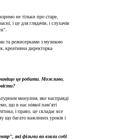
воримо не тільки про старе,
ні, і це для глядачів, і слухачів
си".
ами та режисерками з музикою
ук, креативна директорка
– навіщо це робити. Можливо,
овісти?
льтурним минулим, яке насправді
о, що в нас ніякої пам’яті
ітика, і право, це складає все
му що багато важливих уроків і
тр", які фільми ви взяли собі