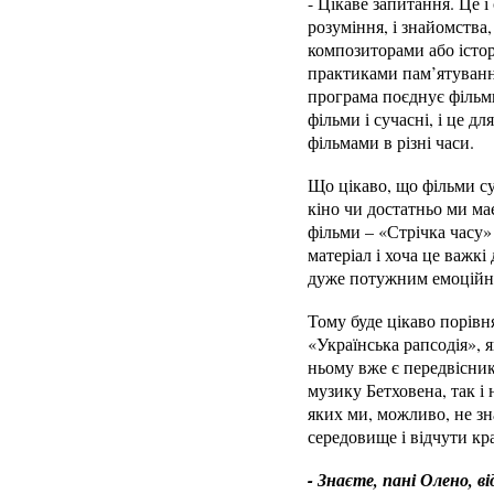
- Цікаве запитання. Це 
розуміння, і знайомства
композиторами або істо
практиками пам’ятуванн
програма поєднує фільми
фільми і сучасні, і це д
фільмами в різні часи.
Що цікаво, що фільми су
кіно чи достатньо ми ма
фільми – «Стрічка часу»
матеріал і хоча це важк
дуже потужним емоційни
Тому буде цікаво порівн
«Українська рапсодія», 
ньому вже є передвісни
музику Бетховена, так і
яких ми, можливо, не зн
середовище і відчути кр
- Знаєте, пані Олено, в