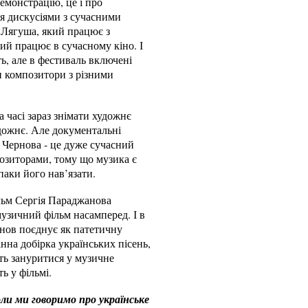
емонстрацію, це і про
ся дискусіями з сучасними
 Лягуша, який працює з
ий працює в сучасному кіно. І
ть, але в фестиваль включені
ли композитори з різними
 часі зараз знімати художнє
удожнє. Але документальні
 Чернова - це дуже сучасний
позиторами, тому що музика є
аки його нав’язати.
ільм Сергія Параджанова
музичний фільм насамперед. І в
нов поєднує як патетичну
нна добірка українських пісень,
сть зануритися у музичне
ь у фільмі.
коли ми говоримо про українське