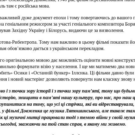
ль там є російська мова.
- важливий дуже документ епохи і тому повертаючись до вашого 
ена геніальним режисером за участі геніального композитора Бор
вав Західну Україну і Білорусь, видаючи це за визволення.
отова-Рибентропа. Тому нам важливо в цьому фільмі показати йо
ьм обов’язково дається з українським перекладом.
го оригінальною мовою дає можливість оцінити мовні конструкти
авильно формувати візію у населення. І ще ми матимемо два нов
бить» Осики і «Останній бункер» Іллєнка. Ці фільми давно були
вання і новий мастерінг дозволяють повернути нам класику знову 
о і з точки зору історії і з точки зору пам’яті, тому що будьм
торію, знищити в пам’яті нашу культуру, про нас, про наш це
упинитися на тому, що усі ці стрічки, які ви відреставрували,
а, у фільмі Довженка це музика Лятошинського, але також та
 ці музичні митці працювали тоді з темою війни у своїй музиці
ьогодні, зважаючи на той стан справ, в якому ми живемо.