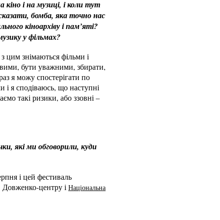
кіно і на музиці, і коли тут
сказати, бомба, яка точно нас
ьного кіноархіву і пам’яті?
музику у фільмах?
 з цим знімаються фільми і
вими, бути уважними, збирати,
раз я можу спостерігати по
 і я сподіваюсь, що наступні
ємо такі ризики, або ззовні –
ки, які ми обговорили, куди
ерпня і цей фестиваль
о, Довженко-центру і
Національна