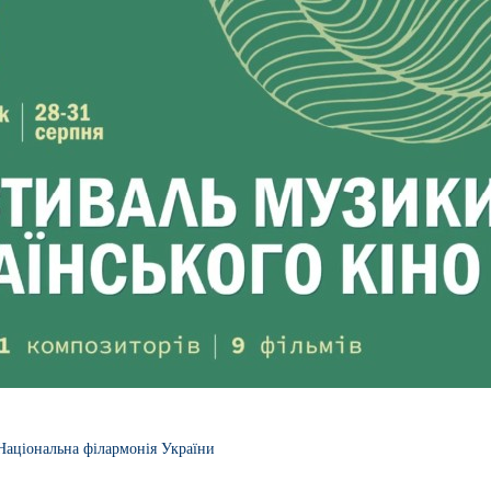
Національна філармонія України