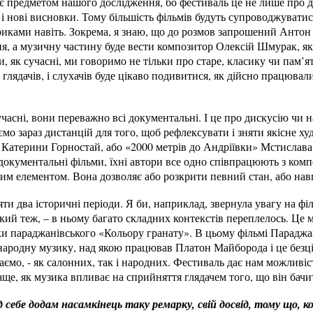
і є предметом нашого дослідження, бо фестиваль це не лише про д
, і нові висновки. Тому більшість фільмів будуть супроводжувати
риками навіть. Зокрема, я знаю, що до розмов запрошений Антон
я, а музичну частину буде вести композитор Олексій Шмурак, як
, як сучасні, ми говоримо не тільки про старе, класику чи пам’я
ля глядачів, і слухачів буде цікаво подивитися, як дійсно працюва
часні, вони переважно всі документальні. І це про дискусію чи на
ємо зараз дистанцій для того, щоб рефлексувати і зняти якісне х
 Катерини Горностай, або «2000 метрів до Андріївки» Мстислава
і документальні фільми, їхні автори все одно співпрацюють з ком
м елементом. Вона дозволяє або розкрити певний стан, або навп
яти два історичні періоди. Я би, наприклад, звернула увагу на ф
який теж, – в ньому багато складних контекстів переплелось. Це 
ки параджанівського «Кольору гранату». В цьому фільмі Параджа
 народну музику, над якою працював Платон Майборода і це безці
аємо, - як салонних, так і народних. Фестиваль дає нам можливі
аще, як музика впливає на сприйняття глядачем того, що він бачит
ід себе додам насамкінець таку ремарку, свій досвід, тому що, 