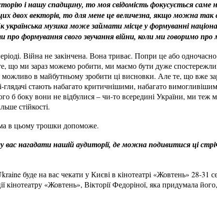
торію і нашу спадщину, то моя свідомість фокусується саме на 
цих двох векторів, то для мене це величезна, якщо можна так 
Як українська музика може займати місце у формуванні націонал
про формування свого звучання війни, коли ми говоримо про 
еріоді. Війна не закінчена. Вона триває. Попри це або одночасно
те, що ми зараз можемо робити, ми маємо бути дуже спостережли
б можливо в майбутньому зробити ці висновки. Але те, що вже за
і-глядачі стають набагато критичнішими, набагато вимогливішими
го б боку вони не відбулися – чи-то всередині України, ми теж ма
льше стійкості.
ма в цьому трошки допоможе.
у вас нагадати нашій аудиторії, де можна подивитися ці стріч
kraine буде на вас чекати у Києві в кінотеатрі «Жовтень» 28-31 с
ції кінотеатру «Жовтень», Вікторії Федоріної, яка придумала йог