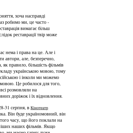
оняття, хоча насправді
аз робимо ми, це часто -
еставрація вимагає більш
слідок реставрації твір може
с нема і права на це. Але і
и автори, але, безперечно,
 як правило, більшість фільмів
рекладу українською мовою, тому
російською і інколи ми можемо
мовою. Це робилося для того,
 всі розмовляли на
них доріжок і їх відновлення.
28-31 серпня, в
Кінотеатр
а. Він буде україномовний, він
 того часу, що його поклали на
леніших наших фільмів. Якщо
во, ми маємо гарну дуже