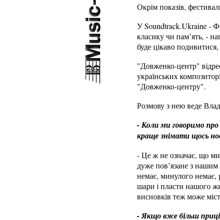
Окрім показів, фестиваль
У Soundtrack.Ukraine - 
класику чи пам’ять, - на
буде цікаво подивитися,
"Довженко-центр" відре
українських композиторі
"Довженко-центру".
Розмову з нею веде Влад
- Коли ми говоримо про
краще знімати щось нов
- Це ж не означає, що м
дуже пов’язане з нашим 
немає, минулого немає, р
шари і пласти нашого жи
висновків теж може міс
- Якщо вже більш приці