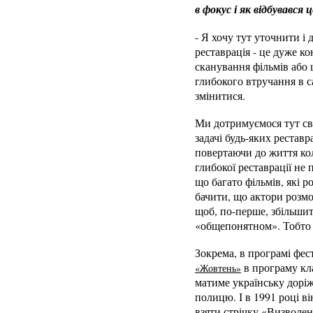
в фокус і як відбувався 
- Я хочу тут уточнити і 
реставрація - це дуже ко
сканування фільмів або 
глибокого втручання в са
змінитися.
Ми дотримуємося тут світ
задачі будь-яких рестав
повертаючи до життя кол
глибокої реставрації не
що багато фільмів, які р
бачити, що актори розмо
щоб, по-перше, збільшит
«общепонятном». Тобто 
Зокрема, в програмі фес
в програму кл
«Жовтень»
матиме українську доріж
полицю. І в 1991 році в
взяти стрічку «Визволе