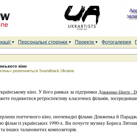
кації
Персональні сторінки
Проекти
Фотогалерея
нського кіно
втень» розпочнеться Soundtrack:Ukraine
країнському кіно. У його рамках за підтримки
Довженко-Центр : D
жете подивитися ретроспективу класичних фільмів, зосередивши
перлини поетичного кіно, неочевидні фільми Довженка й Параджа
лю фільм із українських 1990-х. Ви почуєте музику Бориса Лято
та інших талановитих композиторів.