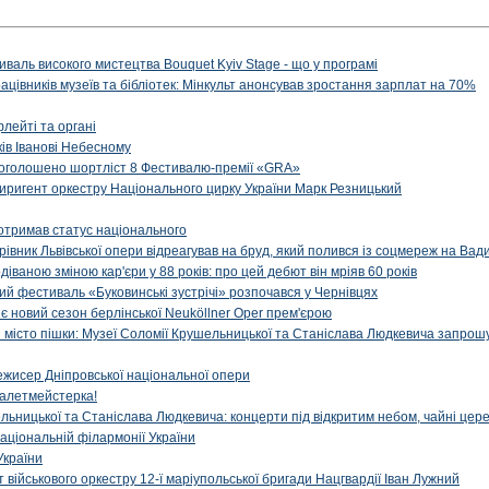
иваль високого мистецтва Bouquet Kyiv Stage - що у програмі
рацівників музеїв та бібліотек: Мінкульт анонсував зростання зарплат на 70%
флейті та органі
ів Іванові Небесному
: оголошено шортліст 8 Фестивалю-премії «GRA»
иригент оркестру Національного цирку України Марк Резницький
отримав статус національного
ерівник Львівської опери відреагував на бруд, який полився із соцмереж на Ва
діваною зміною кар'єри у 88 років: про цей дебют він мріяв 60 років
й фестиваль «Буковинські зустрічі» розпочався у Чернівцях
иє новий сезон берлінської Neuköllner Oper прем'єрою
ти місто пішки: Музеї Соломії Крушельницької та Станіслава Людкевича запрошу
ежисер Дніпровської національної опери
алетмейстерка!
льницької та Станіслава Людкевича: концерти під відкритим небом, чайні цер
аціональній філармонії України
України
військового оркестру 12-ї маріупольської бригади Нацгвардії Іван Лужний