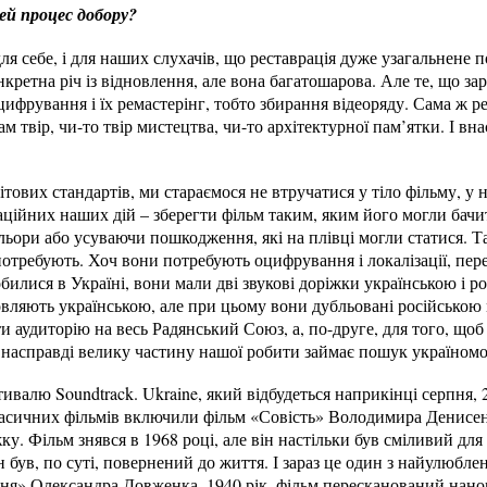
цей процес добору?
для себе, і для наших слухачів, що реставрація дуже узагальнене п
нкретна річ із відновлення, але вона багатошарова. Але те, що зар
цифрування і їх ремастерінг, тобто збирання відеоряду. Сама ж р
м твір, чи-то твір мистецтва, чи-то архітектурної пам’ятки. І вна
ових стандартів, ми стараємося не втручатися у тіло фільму, у на
раційних наших дій – зберегти фільм таким, яким його могли бачит
ьори або усуваючи пошкодження, які на плівці могли статися. Та,
 потребують. Хоч вони потребують оцифрування і локалізації, пе
обилися в Україні, вони мали дві звукові доріжки українською і 
вляють українською, але при цьому вони дубльовані російською 
и аудиторію на весь Радянський Союз, а, по-друге, для того, щоб
насправді велику частину нашої робити займає пошук україномов
тивалю Soundtrack. Ukraine, який відбудеться наприкінці серпня, 
асичних фільмів включили фільм «Совість» Володимира Денисенк
ку. Фільм знявся в 1968 році, але він настільки був сміливий для
ін був, по суті, повернений до життя. І зараз це один з найулюб
ння» Олександра Довженка, 1940 рік, фільм пересканований нано