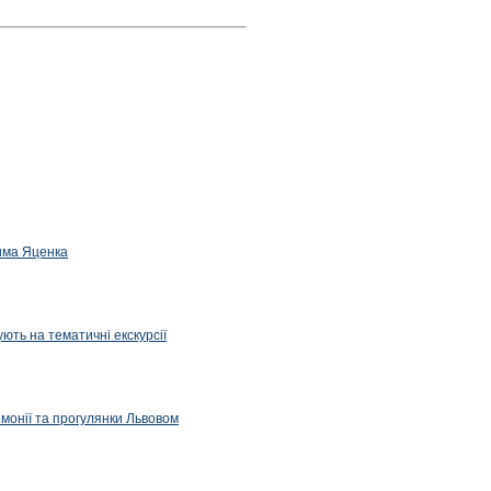
дима Яценка
ють на тематичні екскурсії
емонії та прогулянки Львовом