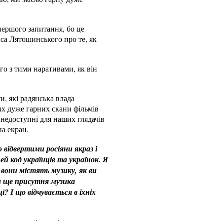
першого запитання, бо це
иса Лятошинського про те, як
го з тими наративами, як він
, які радянська влада
их дуже гарних скани фільмів
 недоступні для наших глядачів
на екран.
о відвертими росіяни якраз і
й код українців та українок. Я
 вони містять музику, як ви
м ще присутня музика
? І що відчувається в їхніх