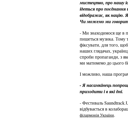
мистецтво, про нашу іс
ідеться про поєднання 
відображає, як націю. 
Чи можемо ми говорити 
- Ми знаходимося ще в п
пишеться музика. Тому 
фіксувати, для того, що
наших глядачах, українц
спроби пропаганди, з яко
ми матимемо до цього бі
І можливо, наша програ
- Я насамкінець попрош
приходити і в які дні.
- Фестиваль Saundtrack.U
відбувається в колабора
.
філармонія України