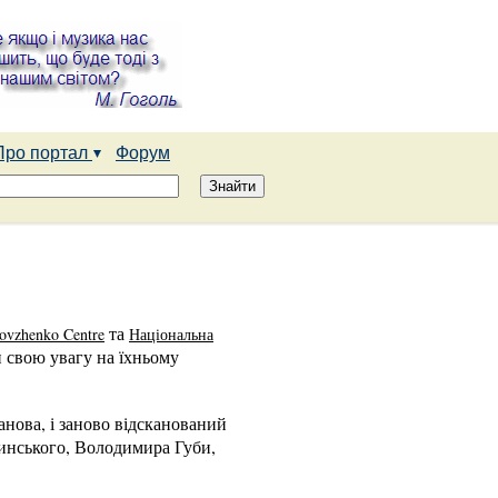
Про портал
Форум
та
ovzhenko Centre
Національна
 свою увагу на їхньому
нова, і заново відсканований
шинського, Володимира Губи,