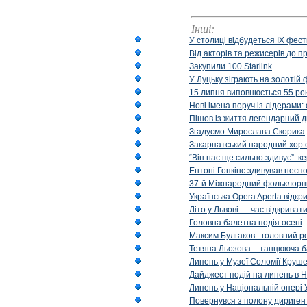
Інші:
У столиці відбудеться IX фест
Від акторів та режисерів до п
Закупили 100 Starlink
У Луцьку зіграють на золотій 
15 липня виповнюється 55 рок
Нові імена поруч із лідерами
Пішов із життя легендарний д
Згадуємо Мирослава Скорика
Закарпатський народний хор 
“Він нас ще сильно здивує”: к
Ентоні Гопкінс здивував неспо
37-й Міжнародний фольклорни
Українська Opera Aperta відкр
Літо у Львові — час відкрива
Головна балетна подія осені
Максим Булгаков - головний р
Тетяна Льозова – танцююча б
Липень у Музеї Соломії Круше
Дайджест подій на липень в Н
Липень у Національній опері 
Повернувся з полону диригент 