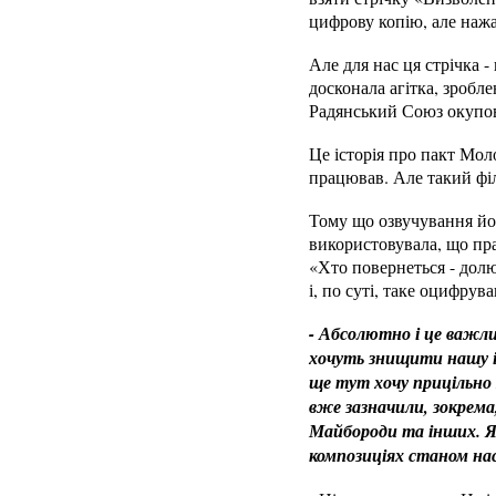
цифрову копію, але нажа
Але для нас ця стрічка 
досконала агітка, зробл
Радянський Союз окупову
Це історія про пакт Мол
працював. Але такий філ
Тому що озвучування йо
використовувала, що пр
«Хто повернеться - долю
і, по суті, таке оцифру
- Абсолютно і це важлив
хочуть знищити нашу іс
ще тут хочу прицільно з
вже зазначили, зокрем
Майбороди та інших. Як
композиціях станом нас