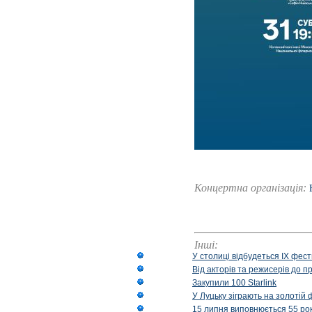
Концертна організація:
Інші:
У столиці відбудеться IX фест
Від акторів та режисерів до п
Закупили 100 Starlink
У Луцьку зіграють на золотій 
15 липня виповнюється 55 рок