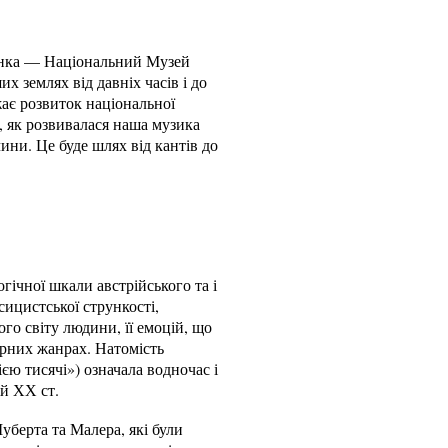
пинка — Національний Музей
их землях від давніх часів і до
жає розвиток національної
о, як розвивалася наша музика
ини. Це буде шлях від кантів до
ічної шкали австрійського та і
сицистської стрункості,
го світу людини, її емоцій, що
ерних жанрах. Натомість
ю тисячі») означала водночас і
ій ХХ ст.
берта та Малера, які були