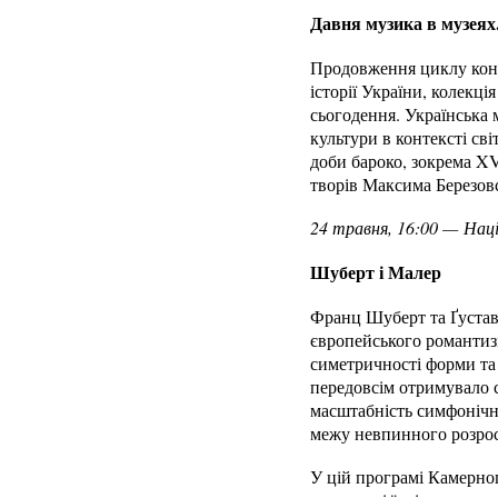
Давня музика в музеях.
Продовження циклу конце
історії України, колекція
сьогодення. Українська 
культури в контексті сві
доби бароко, зокрема XV
творів Максима Березов
24 травня, 16:00 —
Наці
Шуберт і Малер
Франц Шуберт та Ґустав 
європейського романтизм
симетричності форми та 
передовсім отримувало с
масштабність симфонічно
межу невпинного розрос
У цій програмі Камерног