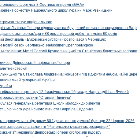
: оголошено шортліст 8 Фестивалю-премії «GRA»
иригент оркестру Національного цирку України Марк Резницький
отримав статус національного
ерівник Львівської опери відреагував на бруд, який полився із соцмереж на Ва
діваною зміною кар'єри у 88 років: про цей дебют він мріяв 60 років
й фестиваль «Буковинські зустрічі» розпочався у Чернівцях
иє новий сезон берлінської Neuköllner Oper прем'єрою
ти місто пішки: Музеї Соломії Крушельницької та Станіслава Людкевича запрошу
ежисер Дніпровської національної опери
алетмейстерка!
льницької та Станіслава Людкевича: концерти під відкритим небом, чайні цер
аціональній філармонії України
України
військового оркестру 12-ї маріупольської бригади Нацгвардії Іван Лужний
ктроакустичної музики "Станція Північна"
ідбулася генеральна репетиція Школи молодих диригентів
т 17-річного українського піаніста Гавриїла Сидорика
ка проведуть на підтримку 80-ї десантно-штурмової бригади 22 Червня, 2026
онія запрошує на закриття "Рівненських класичних резиденцій"
икантів": керівнику Дніпровської опери оголосили підозру