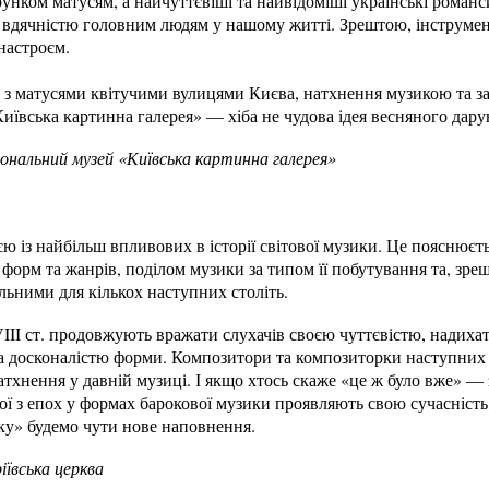
нком матусям, а найчуттєвіші та найвідоміші українські романс
 вдячністю головним людям у нашому житті. Зрештою, інструмен
настроєм.
а з матусями квітучими вулицями Києва, натхнення музикою та 
ївська картинна галерея» — хіба не чудова ідея весняного дару
ональний музей «Київська картинна галерея»
єю із найбільш впливових в історії світової музики. Це пояснює
 форм та жанрів, поділом музики за типом її побутування та, з
льними для кількох наступних століть.
II ст. продовжують вражати слухачів своєю чуттєвістю, надихат
а досконалістю форми. Композитори та композиторки наступних е
хнення у давній музиці. І якщо хтось скаже «це ж було вже» — 
ї з епох у формах барокової музики проявляють свою сучасність,
у» будемо чути нове наповнення.
іївська церква