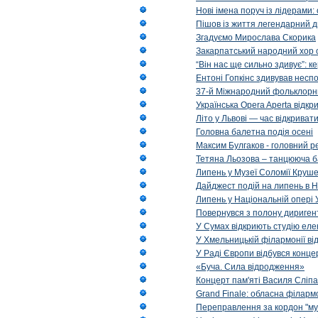
Нові імена поруч із лідерами
Пішов із життя легендарний д
Згадуємо Мирослава Скорика
Закарпатський народний хор 
“Він нас ще сильно здивує”: к
Ентоні Гопкінс здивував неспо
37-й Міжнародний фольклорни
Українська Opera Aperta відкр
Літо у Львові — час відкрива
Головна балетна подія осені
Максим Булгаков - головний р
Тетяна Льозова – танцююча б
Липень у Музеї Соломії Круше
Дайджест подій на липень в Н
Липень у Національній опері 
Повернувся з полону диригент 
У Сумах відкриють студію еле
У Хмельницькій філармонії в
У Раді Європи відбувся концер
«Буча. Сила відродження»
Концерт пам'яті Василя Сліпа
Grand Finale: обласна філарм
Переправлення за кордон "муз