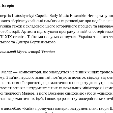
 Історія
ртів Liatoshynskyi Capella: Early Music Ensemble. Четверта зу
 якого зберігає українські памʼятки та розповідає про події на наш
музика також є складовою цього історичного процесу та відобра
тової історії. Артисти підготували програму, в якій спостерігаєм
II-XIX століть. Тобто ми почуємо як звучала Україна часів козачч
ського та Дмитра Бортнянського.
ональний Музей історії України
Малер — композитори, що знаходяться на різних кінцях хронолог
у. З імʼям першого зазвичай повʼязують початок відходу від кла
навіть певної строгості до романтичного повороту до внутрішньо
воє втілення в інструментальних та вокальних мініатюрах і кам
ї творчості Малера, з його Восьмою симфонією (або ж «симфоніє
тання романтичних ідей, і шлях до розвитку модерністських теч
о ансамблю «Київ» прозвучать камерні інструментальні твори Шу