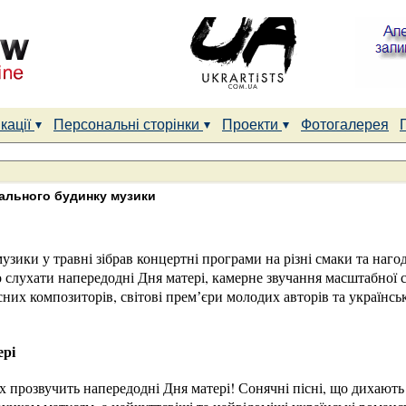
кації
Персональні сторінки
Проекти
Фотогалерея
нального будинку музики
зики у травні зібрав концертні програми на різні смаки та наго
о слухати напередодні Дня матері, камерне звучання масштабної 
сних композиторів, світові премʼєри молодих авторів та українсь
ері
 прозвучить напередодні Дня матері! Сонячні пісні, що дихають