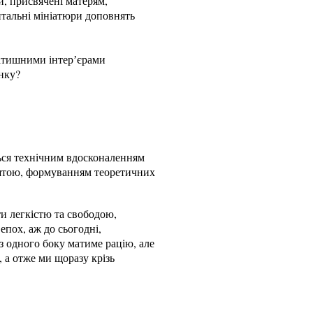
и, присвячені матерям,
тальні мініатюри доповнять
затишними інтерʼєрами
нку?
ться технічним вдосконаленням
рештою, формуванням теоретичних
и легкістю та свободою,
пох, аж до сьогодні,
з одного боку матиме рацію, але
 а отже ми щоразу крізь