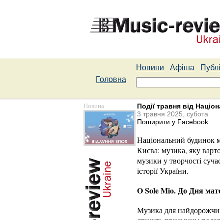
Новини
Афіша
Публі
Головна
Новина
Події травня від Націо
3 травня 2025, субота
Поширити у Facebook
Національний будинок му
Києва: музика, яку варт
музики у творчості суча
історії України.
O Sole Mio. До Дня мат
Музика для найдорожчих