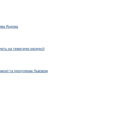
дима Яценка
ють на тематичні екскурсії
емонії та прогулянки Львовом