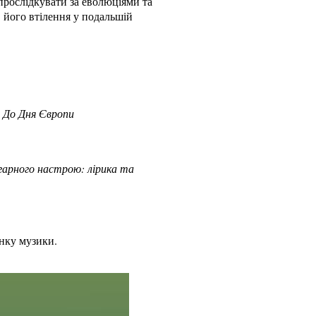
прослідкувати за еволюціями та
 його втілення у подальшій
. До Дня Європи
гарного настрою: лірика та
нку музики.