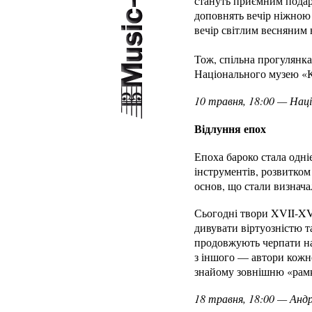
стануть приємним подару
доповнять вечір ніжною
вечір світлим весняним 
Тож, спільна прогулянк
Національного музею «Ки
10 травня, 18:00 — Наці
Відлуння епох
Епоха бароко стала одні
інструментів, розвитком
основ, що стали визнача
Сьогодні твори XVII-XVI
дивувати віртуозністю т
продовжують черпати нат
з іншого — автори кожно
знайому зовнішню «рамк
18 травня, 18:00 — Андр