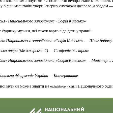
ими вокальними опусами. Особливістю вечора стане можливість 
 у більш масштабні твори, спершу слухаючи джерело, а згодом —
бня» Національного заповідника «Софія Київська»
будинку музики, які також варто відвідати у травні:
бня» Національного заповідника «Софія Київська» — Шлях додому
ська опера (Межигірська, 2) — Симфонія для трьох
ібня» Національного заповідника «Софія Київська» — Майстерня 
іональна філармонія України — Кончертанте
чної музики можна знайти на
Національного буди
офіційному сайті