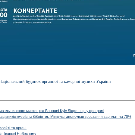
Національний будинок органної та камерної музики України
иваль високого мистецтва Bouquet Kyiv Stage - що у програмі
рацівників музеїв та бібліотек: Мінкульт анонсував зростання зарплат на 70%
флейті та органі
ів Іванові Небесному