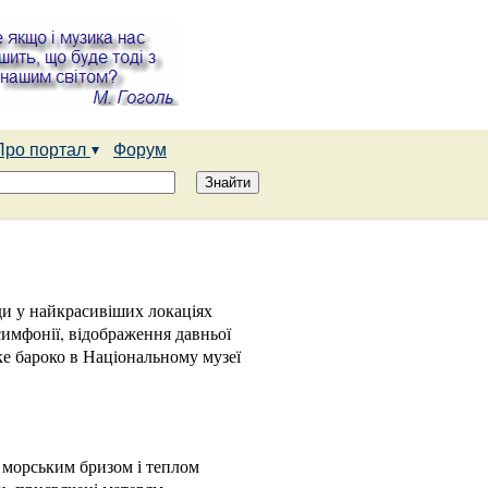
Про портал
Форум
ди у найкрасивіших локаціях
симфонії, відображення давньої
ке бароко в Національному музеї
 морським бризом і теплом