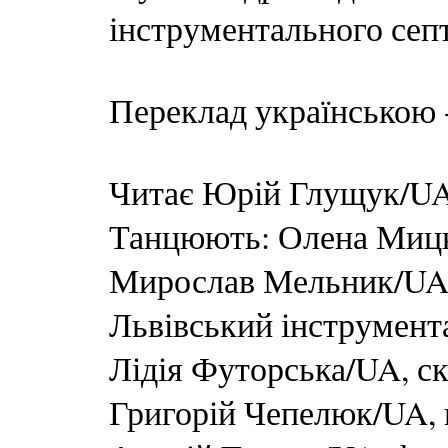
інструментального сеп
Переклад українською 
Читає Юрій Глущук/U
Танцюють: Олена Мицк
Мирослав Мельник/U
Львівський інструмента
Лідія Футорська/UA, с
Григорій Чепелюк/UA, 