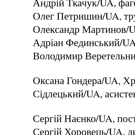
Андрій Ткачук/UA, фаг
Олег Петришин/UA, тр
Олександр Мартинов/U
Адріан Фединський/UA
Володимир Веретельни
Оксана Гондера/UA, Х
Сідлецький/UA, асисте
Сергій Наєнко/UA, пос
Сергій Хоровець/UA, д