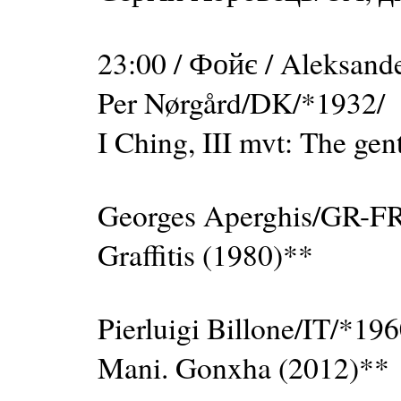
23:00 / Фойє / Aleksand
Per Nørgård/DK/*1932/
I Ching, III mvt: The gen
Georges Aperghis/GR-F
Graffitis (1980)**
Pierluigi Billone/IT/*196
Mani. Gonxha (2012)**