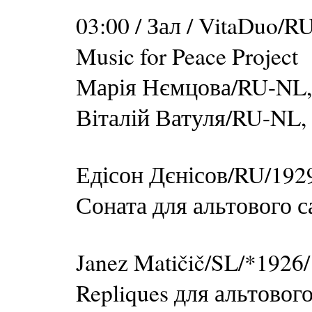
03:00 / Зал / VitaDuo/
Music for Peace Project
Марія Нємцова/RU-NL,
Віталій Ватуля/RU-NL,
Едісон Дєнісов/RU/192
Соната для альтового с
Janez Matičič/SL/*1926/
Repliques для альтовог