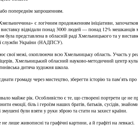
 або попереднім запрошенням.
мельниччина» є логічним продовженням ініціативи, започаткован
і виставку відвідали понад 3000 людей — понад 12% мешканців 
дом була представлена в обласній раді Хмельницького та у виставк
ї служби України (НАДПСУ).
ює свої межі, охоплюючи всю Хмельницьку область. Участь у ре
іцерів, Хмельницький обласний науково-методичний центр куль
тинівська дитяча художня школа.
днати громаду через мистецтво, зберегти історію та пам’ять про 
вало майже рік. Особливістю є те, що створені портрети це не 
чнити емоції, біль і героїзм наших братів, батьків, сусідів, знай
і змушені були взяти у руки зброю та стати на захист країни.
 не лише живописні та графічні картини, а й графіті на левкасі.