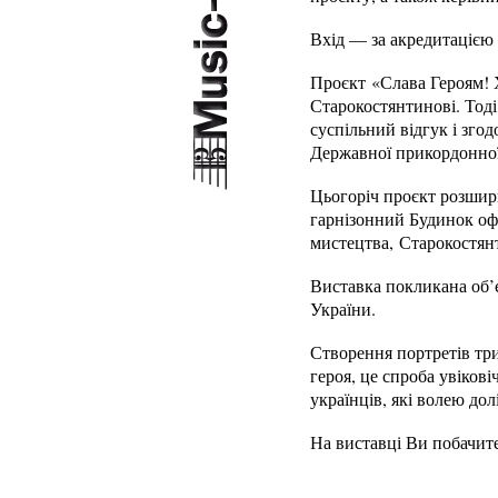
Вхід — за акредитацією
Проєкт «Слава Героям! Х
Старокостянтинові. Тод
суспільний відгук і зго
Державної прикордонно
Цьогоріч проєкт розшир
гарнізонний Будинок оф
мистецтва, Старокостян
Виставка покликана об’є
України.
Створення портретів три
героя, це спроба увікові
українців, які волею дол
На виставці Ви побачите