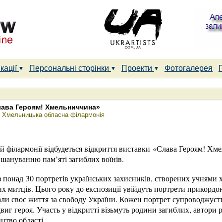
кації
Персональні сторінки
Проекти
Фотогалерея
лава Героям! Хмельниччина»
 | Хмельницька обласна філармонія
й філармонії відбудеться відкриття виставки «Слава Героям! Х
вшануванню пам’яті загиблих воїнів.
з понад 30 портретів українських захисників, створених учнями х
 митців. Цього року до експозиції увійдуть портрети прикордонн
али своє життя за свободу України. Кожен портрет супроводжуєт
иг героя. Участь у відкритті візьмуть родини загиблих, автори р
цтво області.