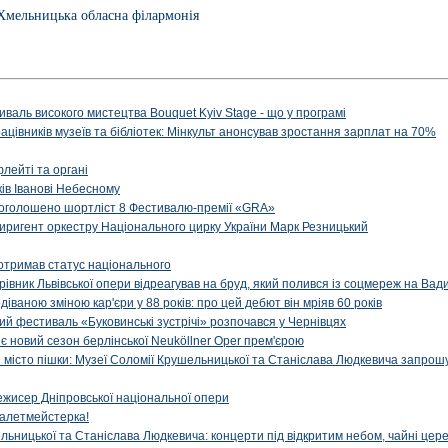
Хмельницька обласна філармонія
иваль високого мистецтва Bouquet Kyiv Stage - що у програмі
рацівників музеїв та бібліотек: Мінкульт анонсував зростання зарплат на 70%
флейті та органі
ів Іванові Небесному
: оголошено шортліст 8 Фестивалю-премії «GRA»
иригент оркестру Національного цирку України Марк Резницький
отримав статус національного
ерівник Львівської опери відреагував на бруд, який полився із соцмереж на Ва
діваною зміною кар'єри у 88 років: про цей дебют він мріяв 60 років
й фестиваль «Буковинські зустрічі» розпочався у Чернівцях
иє новий сезон берлінської Neuköllner Oper прем'єрою
ти місто пішки: Музеї Соломії Крушельницької та Станіслава Людкевича запрошу
ежисер Дніпровської національної опери
алетмейстерка!
льницької та Станіслава Людкевича: концерти під відкритим небом, чайні цер