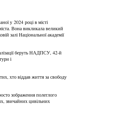
ої у 2024 році в місті
міста. Вона викликала великий
овій залі Національної академії
алізації беруть НАДПСУ, 42-й
тури і
тих, хто віддав життя за свободу
просто зображення полеглого
омих, звичайних цивільних