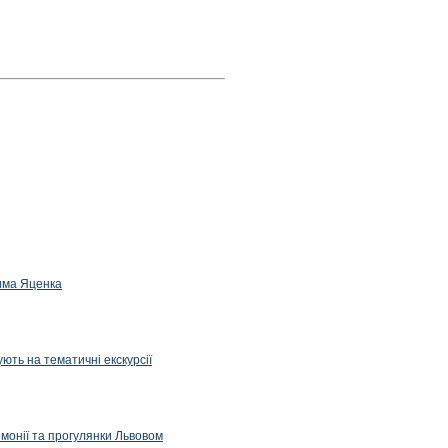
дима Яценка
ють на тематичні екскурсії
емонії та прогулянки Львовом