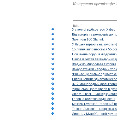
Концертна організація:
Інші:
У столиці відбудеться IX фест
Від акторів та режисерів до п
Закупили 100 Starlink
У Луцьку зіграють на золотій 
15 липня виповнюється 55 рок
Нові імена поруч із лідерами
Пішов із життя легендарний д
Згадуємо Мирослава Скорика
Закарпатський народний хор 
“Він нас ще сильно здивує”: к
Ентоні Гопкінс здивував неспо
37-й Міжнародний фольклорни
Українська Opera Aperta відкр
Літо у Львові — час відкрива
Головна балетна подія осені
Максим Булгаков - головний р
Тетяна Льозова – танцююча б
Липень у Музеї Соломії Круше