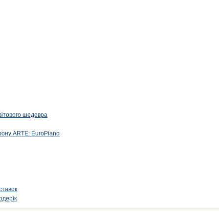
вітового шедевра
фону ARTE: EuroPiano
ставок
одерік