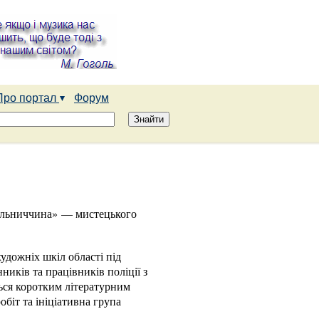
Про портал
Форум
мельниччина» — мистецького
удожніх шкіл області під
иків та працівників поліції з
ься коротким літературним
обіт та ініціативна група