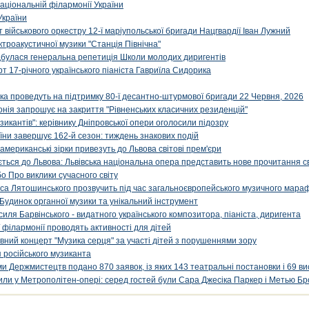
аціональній філармонії України
України
військового оркестру 12-ї маріупольської бригади Нацгвардії Іван Лужний
ктроакустичної музики "Станція Північна"
ідбулася генеральна репетиція Школи молодих диригентів
т 17-річного українського піаніста Гавриїла Сидорика
ка проведуть на підтримку 80-ї десантно-штурмової бригади 22 Червня, 2026
онія запрошує на закриття "Рівненських класичних резиденцій"
икантів": керівнику Дніпровської опери оголосили підозру
ни завершує 162-й сезон: тиждень знакових подій
 американські зірки привезуть до Львова світові прем'єри
ться до Львова: Львівська національна опера представить нове прочитання с
о Про виклики сучасного світу
са Лятошинського прозвучить під час загальноєвропейського музичного мара
Будинок органної музики та унікальний інструмент
силя Барвінського - видатного українського композитора, піаніста, диригента
 філармонії проводять активності для дітей
ивний концерт "Музика серця" за участі дітей з порушеннями зору
 російського музиканта
и Держмистецтв подано 870 заявок, із яких 143 театральні постановки і 69 ви
упили у Метрополітен-опері: серед гостей були Сара Джесіка Паркер і Метью Бр