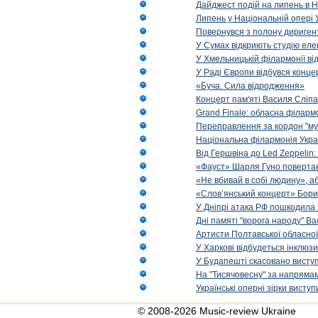
Дайджест подій на липень в Н
Липень у Національній опері 
Повернувся з полону диригент 
У Сумах відкриють студію еле
У Хмельницькій філармонії в
У Раді Європи відбувся концер
«Буча. Сила відродження»
Концерт пам'яті Василя Сліпа
Grand Finale: обласна філарм
Переправлення за кордон "муз
Національна філармонія Украї
Від Гершвіна до Led Zeppelin:
«Фауст» Шарля Гуно повертає
«Не вбивай в собі людину», аб
«Слов’янський концерт» Бори
У Дніпрі атака РФ пошкодила 
Дні памяті "ворога народу" Ва
Артисти Полтавської обласної
У Харкові відбудеться інклюз
У Будапешті скасовано виступ
На "Тисячовесну" за напрямам
Українські оперні зірки вист
© 2008-2026 Music-review Ukraine