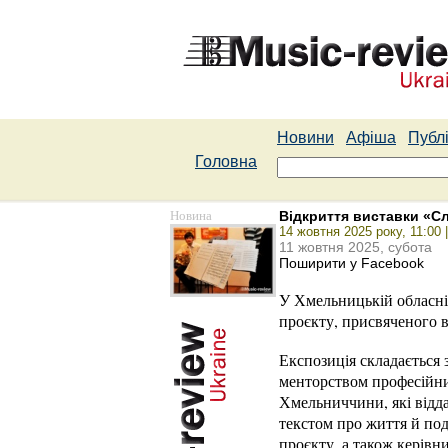
Новини
Афіша
Публі
Головна
Новина
Відкриття виставки «С
14 жовтня 2025 року, 11:00
11 жовтня 2025, субота
Поширити у Facebook
У Хмельницькій обласні
проєкту, присвяченого 
Експозиція складається 
менторством професійних
Хмельниччини, які відд
текстом про життя й подв
проєкту, а також керівни