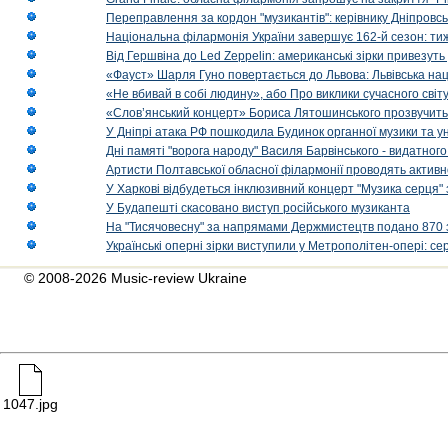
Переправлення за кордон "музикантів": керівнику Дніпровсь
Національна філармонія України завершує 162-й сезон: ти
Від Гершвіна до Led Zeppelin: американські зірки привезуть
«Фауст» Шарля Гуно повертається до Львова: Львівська на
«Не вбивай в собі людину», або Про виклики сучасного світ
«Слов’янський концерт» Бориса Лятошинського прозвучить
У Дніпрі атака РФ пошкодила Будинок органної музики та у
Дні памяті "ворога народу" Василя Барвінського - видатного
Артисти Полтавської обласної філармонії проводять активно
У Харкові відбудеться інклюзивний концерт "Музика серця" 
У Будапешті скасовано виступ російського музиканта
На "Тисячовесну" за напрямами Держмистецтв подано 870 за
Українські оперні зірки виступили у Метрополітен-опері: с
© 2008-2026 Music-review Ukraine
1047.jpg