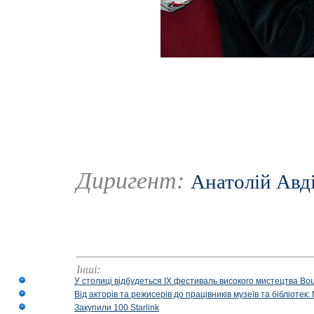
Диригент:
Анатолій Авд
Інші:
У столиці відбудеться IX фестиваль високого мистецтва Bouq
Від акторів та режисерів до працівників музеїв та бібліоте
Закупили 100 Starlink