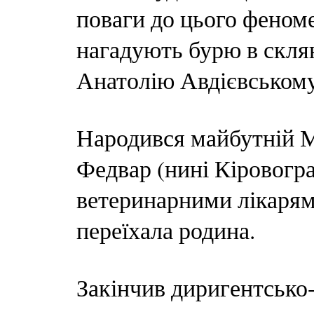
поваги до цього феноме
нагадують бурю в склян
Анатолію Авдієвському
Народився майбутній Ма
Федвар (нині Кіровогра
ветеринарними лікарям
переїхала родина.
Закінчив диригентсько