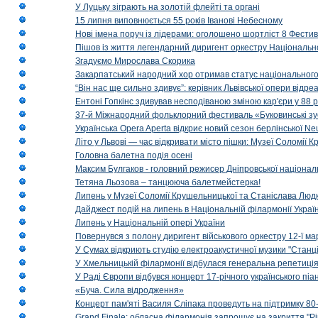
У Луцьку зіграють на золотій флейті та органі
15 липня виповнюється 55 років Іванові Небесному
Нові імена поруч із лідерами: оголошено шортліст 8 Фест
Пішов із життя легендарний диригент оркестру Національн
Згадуємо Мирослава Скорика
Закарпатський народний хор отримав статус національног
“Він нас ще сильно здивує”: керівник Львівської опери відр
Ентоні Гопкінс здивував несподіваною зміною кар'єри у 88 ро
37-й Міжнародний фольклорний фестиваль «Буковинські зус
Українська Opera Aperta відкриє новий сезон берлінської Ne
Літо у Львові — час відкривати місто пішки: Музеї Соломії
Головна балетна подія осені
Максим Булгаков - головний режисер Дніпровської націонал
Тетяна Льозова – танцююча балетмейстерка!
Липень у Музеї Соломії Крушельницької та Станіслава Людк
Дайджест подій на липень в Національній філармонії Украї
Липень у Національній опері України
Повернувся з полону диригент військового оркестру 12-ї ма
У Сумах відкриють студію електроакустичної музики "Станці
У Хмельницькій філармонії відбулася генеральна репетиці
У Раді Європи відбувся концерт 17-річного українського пі
«Буча. Сила відродження»
Концерт пам'яті Василя Сліпака проведуть на підтримку 80
Grand Finale: обласна філармонія запрошує на закриття "Р