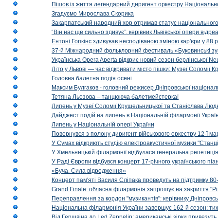
Пішов із життя легендарний диригент оркестру Національн
Згадуємо Мирослава Скорика
Закарпатський народний хор отримав статус національног
“Він нас ще сильно здивує”: керівник Львівської опери відр
Ентоні Гопкінс здивував несподіваною зміною кар'єри у 88 ро
37-й Міжнародний фольклорний фестиваль «Буковинські зус
Українська Opera Aperta відкриє новий сезон берлінської Ne
Літо у Львові — час відкривати місто пішки: Музеї Соломії
Головна балетна подія осені
Максим Булгаков - головний режисер Дніпровської націонал
Тетяна Льозова – танцююча балетмейстерка!
Липень у Музеї Соломії Крушельницької та Станіслава Людк
Дайджест подій на липень в Національній філармонії Украї
Липень у Національній опері України
Повернувся з полону диригент військового оркестру 12-ї ма
У Сумах відкриють студію електроакустичної музики "Станці
У Хмельницькій філармонії відбулася генеральна репетиці
У Раді Європи відбувся концерт 17-річного українського пі
«Буча. Сила відродження»
Концерт пам'яті Василя Сліпака проведуть на підтримку 80
Grand Finale: обласна філармонія запрошує на закриття "Р
Переправлення за кордон "музикантів": керівнику Дніпровсь
Національна філармонія України завершує 162-й сезон: ти
Від Гершвіна до Led Zeppelin: американські зірки привезуть