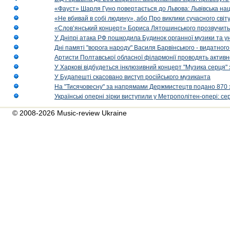
«Фауст» Шарля Гуно повертається до Львова: Львівська на
«Не вбивай в собі людину», або Про виклики сучасного світ
«Слов’янський концерт» Бориса Лятошинського прозвучить
У Дніпрі атака РФ пошкодила Будинок органної музики та у
Дні памяті "ворога народу" Василя Барвінського - видатного
Артисти Полтавської обласної філармонії проводять активно
У Харкові відбудеться інклюзивний концерт "Музика серця" 
У Будапешті скасовано виступ російського музиканта
На "Тисячовесну" за напрямами Держмистецтв подано 870 за
Українські оперні зірки виступили у Метрополітен-опері: с
© 2008-2026 Music-review Ukraine