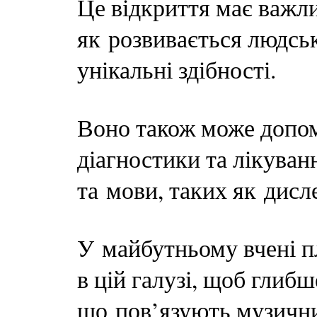
Це відкриття має важли
як розвивається людсь
унікальні здібності.
Воно також може допом
діагностики та лікува
та мови, таких як дисле
У майбутньому вчені 
в цій галузі, щоб глиб
що пов’язують музичний