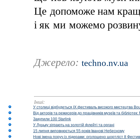
Це допоможе нам краще
і як ми можемо розвину
Джерело:
techno.nv.ua
Інші:
У столиці відбудеться IX фестиваль високого мистецтва Bouq
Від акторів та режисерів до працівників музеїв та бібліоте
Закупили 100 Starlink
У Луцьку зіграють на золотій флейті та органі
15 липня виповнюється 55 років Іванові Небесному
Нові імена поруч із лідерами: оголошено шортліст 8 Фест