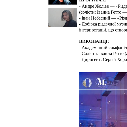
- Андре Жоліве — «Різдв
(солісти: Іванна Гетто
- Іван Небесний — «Різ
- Добірка різдвяної муз
інтерпретацій, що ство
ВИКОНАВЦІ:
- Академічний симфонічн
- Солісти: Іванна Гетто
- Диригент: Сергій Хор