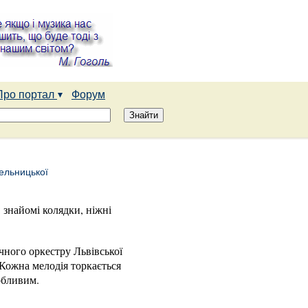
Про портал
Форум
шельницької
 знайомі колядки, ніжні
чного оркестру Львівської
 Кожна мелодія торкається
обливим.