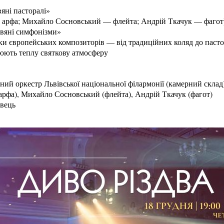
яні пасторалі»
 — арфа; Михайло Сосновський — флейта; Андрій Ткачук — фагот
двяні симфонізми»
ики європейських композиторів — від традиційних коляд до паст
рюють теплу святкову атмосферу
ий оркестр Львівської національної філармонії (камерний склад
 (арфа), Михайло Сосновський (флейта), Андрій Ткачук (фагот)
овець