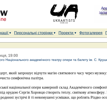
кації
Персональні сторінки
Проекти
Фотогалерея
иця, 19:00
ого Національного академічного театру опери та балету ім. С. Кру
ерт, який запрошує відчути магію святкового часу через музику:
очиста симфонічна палітра.
вської національної опери камерний склад Академічного симфоні
 під орудою Сергія Хоровця створить теплу, святкову атмосферу.
 родинні зустрічі й ті невимушені усмішки, що роблять Різдво ос