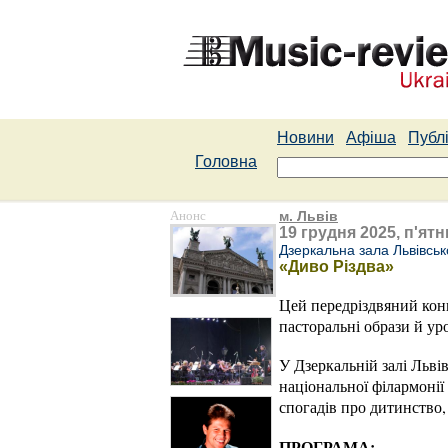
Новини
Афіша
Публі
Головна
Анонс
м. Львів
19 грудня 2025, п'ятн
Дзеркальна зала Львівськ
«Диво Різдва»
Цей передріздвяний конц
пасторальні образи й ур
У Дзеркальній залі Льві
національної філармонії
спогадів про дитинство,
ПРОГРАМА: