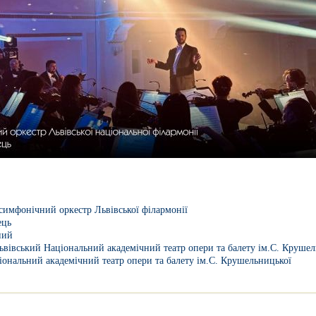
симфонічний оркестр Львівської філармонії
ець
ний
ьвівський Національний академічний театр опери та балету ім.С. Крушел
іональний академічний театр опери та балету ім.С. Крушельницької