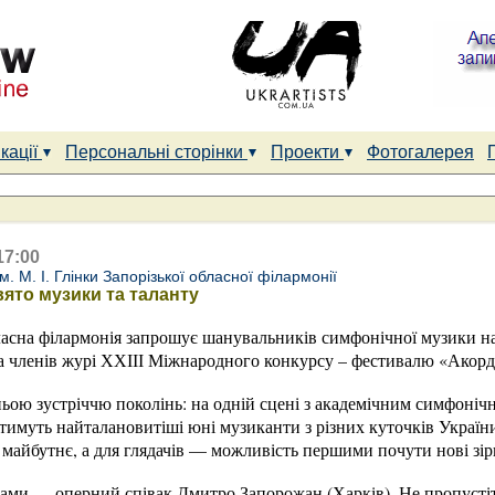
кації
Персональні сторінки
Проекти
Фотогалерея
17:00
. М. І. Глінки Запорізької обласної філармонії
вято музики та таланту
бласна філармонія запрошує шанувальників симфонічної музики н
 та членів журі ХХІІІ Міжнародного конкурсу – фестивалю «Акор
ьою зустріччю поколінь: на одній сцені з академічним симфоніч
имуть найталановитіші юні музиканти з різних куточків України
майбутнє, а для глядачів — можливість першими почути нові зір
рами — оперний співак Дмитро Запорожан (Харків). Не пропусті