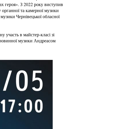
ах героя». З 2022 року виступив
у органної та камерної музики
ї музики Чернівецької обласної
участь в майстер-класі зі
аровинної музики Андреасом