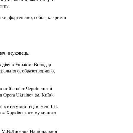
стру.
ки, фортепіано, гобоя, кларнета
ач, науковець.
 діячів України. Володар
трального, образотворчого,
шений соліст Чернівецької
 Opera Ukraine» (м. Київ).
ерситету мистецтв імені І.П.
во» Харківського музичного
м. М.В.Лисенка Національної