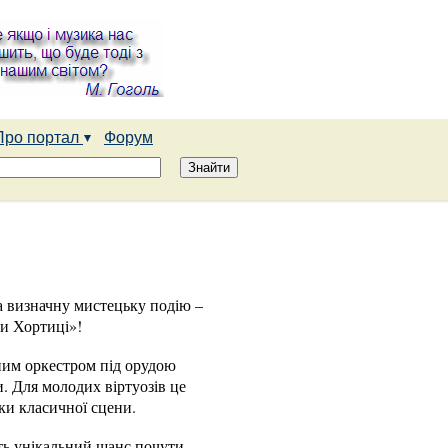
Про портал
Форум
а визначну мистецьку подію –
ди Хортиці»!
ним оркестром під орудою
. Для молодих віртуозів це
ки класичної сцени.
ть унікальний шанс почути