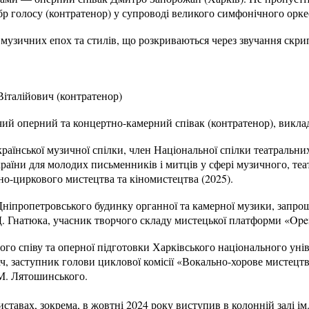
бр голосу (контратенор) у супроводі великого симфонічного орке
музичних епох та стилів, що розкриваються через звучання скрип
алійович (контратенор)
ий оперний та концертно-камерний співак (контратенор), виклад
раїнської музичної спілки, член Національної спілки театральних
раїни для молодих письменників і митців у сфері музичного, теа
но-циркового мистецтва та кіномистецтва (2025).
Дніпропетровського будинку органної та камерної музики, запро
 Д. Гнатюка, учасник творчого складу мистецької платформи «Open
го співу та оперної підготовки Харківського національного унів
ч, заступник голови циклової комісії «Вокально-хорове мистецт
.М. Лятошинського.
иставах, зокрема, в жовтні 2024 року виступив в колонній залі і