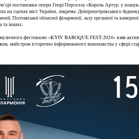
емʼєрі постановки опери Генрі Перселла «Король Артур: у пошук
тах на сценах міст України, зокрема: Дніпропетровського будинк
монії, Полтавської обласної філармонії, залу органної та камерно
а та інших.
музичного фестивалю «KYIV BAROQUE FEST-2024» взяв активну 
аком, майстром історично інформованого виконавства у сфері ст