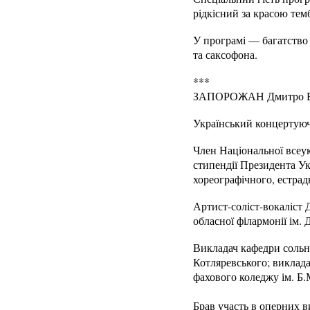
рідкісний за красою тем
У програмі — багатство 
та саксофона.
***
ЗАПОРОЖАН Дмитро Віт
Український концертуюч
Член Національної всеук
стипендії Президента Ук
хореографічного, естрад
Артист-соліст-вокаліст 
обласної філармонії ім.
Викладач кафедри сольно
Котляревського; виклада
фахового коледжу ім. Б
Брав участь в оперних в