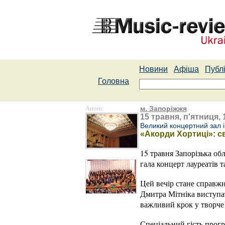
Новини
Афіша
Публі
Головна
Анонс
м. Запоріжжя
15 травня, п'ятниця, 
Великий концертний зал ім
«Акорди Хортиці»: с
15 травня Запорізька о
гала концерт лауреатів
Цей вечір стане справжн
Дмитра Мітніка виступат
важливий крок у творче 
Спеціальний гість прог