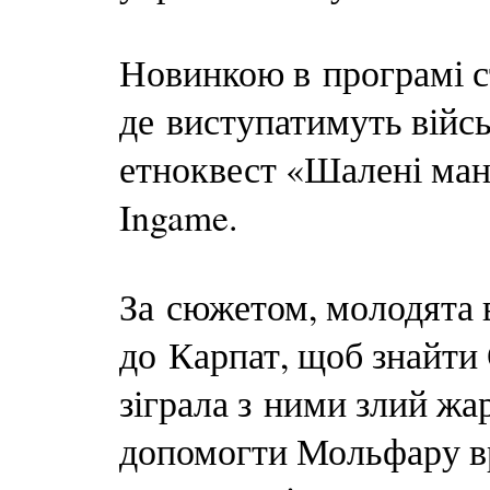
Новинкою в програмі с
де виступатимуть війсь
етноквест «Шалені ман
Ingame.
За сюжетом, молодята 
до Карпат, щоб знайти 
зіграла з ними злий жа
допомогти Мольфару вря