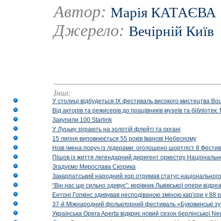
Автор:
Марія КАТАЄВА
Джерело:
Вечірній Київ
Інші:
У столиці відбудеться IX фестиваль високого мистецтва Bouq
Від акторів та режисерів до працівників музеїв та бібліоте
Закупили 100 Starlink
У Луцьку зіграють на золотій флейті та органі
15 липня виповнюється 55 років Іванові Небесному
Нові імена поруч із лідерами: оголошено шортліст 8 Фест
Пішов із життя легендарний диригент оркестру Національн
Згадуємо Мирослава Скорика
Закарпатський народний хор отримав статус національног
“Він нас ще сильно здивує”: керівник Львівської опери відр
Ентоні Гопкінс здивував несподіваною зміною кар'єри у 88 ро
37-й Міжнародний фольклорний фестиваль «Буковинські зус
Українська Opera Aperta відкриє новий сезон берлінської Ne