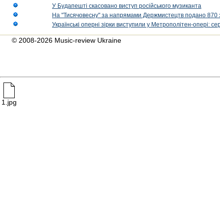
У Будапешті скасовано виступ російського музиканта
На "Тисячовесну" за напрямами Держмистецтв подано 870 за
Українські оперні зірки виступили у Метрополітен-опері: с
© 2008-2026 Music-review Ukraine
1.jpg