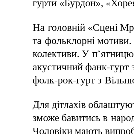
гурти «Бурдон», «Хоре
На головній «Сцені Мр
та фольклорні мотиви.
колективи. У п’ятницю
акустичний фанк-гурт 
фолк-рок-гурт з Вільнюс
Для дітлахів облаштую
зможе бавитись в народн
Чоловіки мають випроб