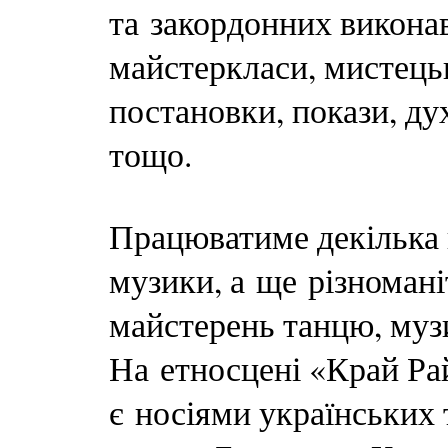
та закордонних виконав
майстеркласи, мистецьк
постановки, покази, ду
тощо.
Працюватиме декілька 
музики, а ще різномані
майстерень танцю, музи
На етносцені «Край Ра
є носіями українських