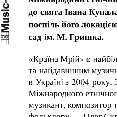
до свята Івана Купала
поспіль його локаціє
сад ім. М. Гришка.
«Країна Мрій» є найб
та найдавнішим музич
в Україні з 2004 року.
Міжнародного етнічног
музикант, композитор 
фольклору — Олег Скр