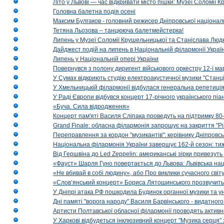
Літо у Львові — час відкривати місто пішки: Музеї Соломії
Головна балетна подія осені
Максим Булгаков - головний режисер Дніпровської націонал
Тетяна Льозова – танцююча балетмейстерка!
Липень у Музеї Соломії Крушельницької та Станіслава Людк
Дайджест подій на липень в Національній філармонії Украї
Липень у Національній опері України
Повернувся з полону диригент військового оркестру 12-ї ма
У Сумах відкриють студію електроакустичної музики "Станці
У Хмельницькій філармонії відбулася генеральна репетиці
У Раді Європи відбувся концерт 17-річного українського пі
«Буча. Сила відродження»
Концерт пам'яті Василя Сліпака проведуть на підтримку 80
Grand Finale: обласна філармонія запрошує на закриття "Р
Переправлення за кордон "музикантів": керівнику Дніпровсь
Національна філармонія України завершує 162-й сезон: ти
Від Гершвіна до Led Zeppelin: американські зірки привезуть
«Фауст» Шарля Гуно повертається до Львова: Львівська на
«Не вбивай в собі людину», або Про виклики сучасного світ
«Слов’янський концерт» Бориса Лятошинського прозвучить
У Дніпрі атака РФ пошкодила Будинок органної музики та у
Дні памяті "ворога народу" Василя Барвінського - видатного
Артисти Полтавської обласної філармонії проводять активно
У Харкові відбудеться інклюзивний концерт "Музика серця" 