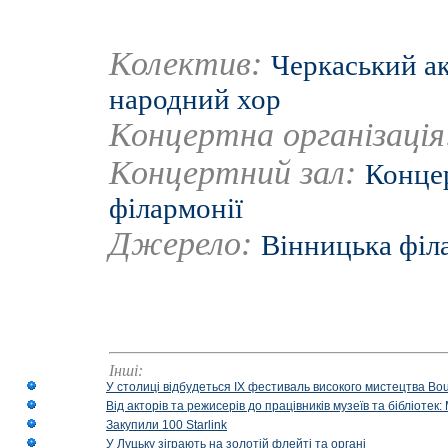
Колектив:
Черкаський а
народний хор
Концертна організаці
Концертний зал:
Концер
філармонії
Джерело:
Вінницька філ
Інші:
У столиці відбудеться IX фестиваль високого мистецтва Bouq
Від акторів та режисерів до працівників музеїв та бібліоте
Закупили 100 Starlink
У Луцьку зіграють на золотій флейті та органі