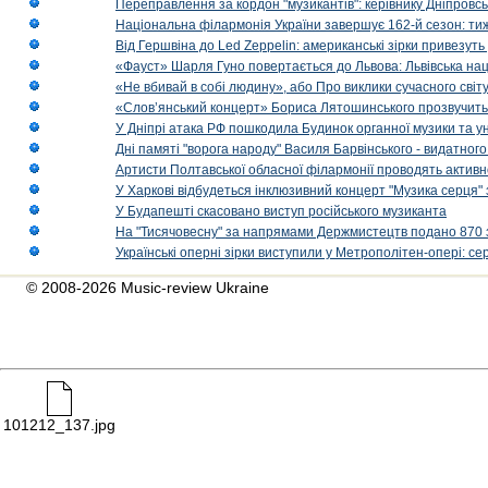
Переправлення за кордон "музикантів": керівнику Дніпровсь
Національна філармонія України завершує 162-й сезон: ти
Від Гершвіна до Led Zeppelin: американські зірки привезуть
«Фауст» Шарля Гуно повертається до Львова: Львівська на
«Не вбивай в собі людину», або Про виклики сучасного світ
«Слов’янський концерт» Бориса Лятошинського прозвучить
У Дніпрі атака РФ пошкодила Будинок органної музики та у
Дні памяті "ворога народу" Василя Барвінського - видатного
Артисти Полтавської обласної філармонії проводять активно
У Харкові відбудеться інклюзивний концерт "Музика серця" 
У Будапешті скасовано виступ російського музиканта
На "Тисячовесну" за напрямами Держмистецтв подано 870 за
Українські оперні зірки виступили у Метрополітен-опері: с
© 2008-2026 Music-review Ukraine
101212_137.jpg