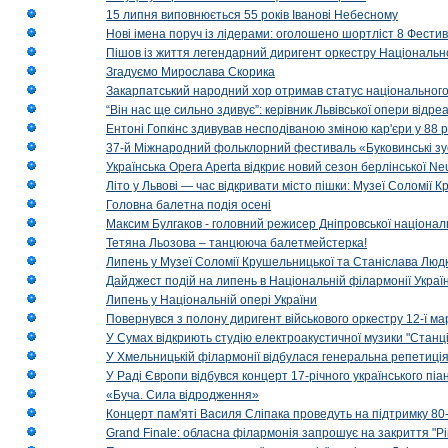
15 липня виповнюється 55 років Іванові Небесному
Нові імена поруч із лідерами: оголошено шортліст 8 Фест
Пішов із життя легендарний диригент оркестру Національн
Згадуємо Мирослава Скорика
Закарпатський народний хор отримав статус національног
“Він нас ще сильно здивує”: керівник Львівської опери відр
Ентоні Гопкінс здивував несподіваною зміною кар'єри у 88 ро
37-й Міжнародний фольклорний фестиваль «Буковинські зус
Українська Opera Aperta відкриє новий сезон берлінської Ne
Літо у Львові — час відкривати місто пішки: Музеї Соломії
Головна балетна подія осені
Максим Булгаков - головний режисер Дніпровської націонал
Тетяна Льозова – танцююча балетмейстерка!
Липень у Музеї Соломії Крушельницької та Станіслава Людк
Дайджест подій на липень в Національній філармонії Украї
Липень у Національній опері України
Повернувся з полону диригент військового оркестру 12-ї ма
У Сумах відкриють студію електроакустичної музики "Станці
У Хмельницькій філармонії відбулася генеральна репетиці
У Раді Європи відбувся концерт 17-річного українського пі
«Буча. Сила відродження»
Концерт пам'яті Василя Сліпака проведуть на підтримку 80
Grand Finale: обласна філармонія запрошує на закриття "Р