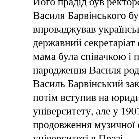
Його прадід був ректор
Василя Барвінського бу
впроваджував українсь
державний секретаріат 
мама була співачкою і п
народження Василя род
Василь Барвінський зак
потім вступив на юрид
університету, але у 190
продовження музичної 
університеті в Празі.