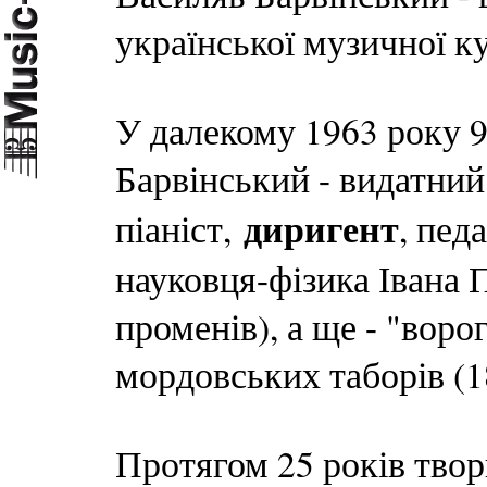
української музичної к
У далекому 1963 року 9
Барвінський - видатний
диригент
піаніст,
, пед
науковця-фізика Івана
променів), а ще - "воро
мордовських таборів (1
Протягом 25 років твор