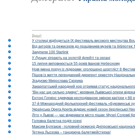
Інші:
У столиці відбудеться IX фестиваль високого мистецтва Bouq
Від акторів та режисерів до працівників музеїв та бібліоте
Закупили 100 Starlink
У Луцьку зіграють на золотій флейті та органі
15 липня виповнюється 55 років Іванові Небесному
Нові імена поруч із лідерами: оголошено шортліст 8 Фест
Пішов із життя легендарний диригент оркестру Національн
Згадуємо Мирослава Скорика
Закарпатський народний хор отримав статус національног
“Він нас ще сильно здивує”: керівник Львівської опери відр
Ентоні Гопкінс здивував несподіваною зміною кар'єри у 88 ро
37-й Міжнародний фольклорний фестиваль «Буковинські зус
Українська Opera Aperta відкриє новий сезон берлінської Ne
Літо у Львові — час відкривати місто пішки: Музеї Соломії
Головна балетна подія осені
Максим Булгаков - головний режисер Дніпровської націонал
Тетяна Льозова – танцююча балетмейстерка!