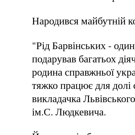
Народився майбутній к
"Рід Барвінських - один
подарував багатьох діяч
родина справжньої украї
тяжко працює для долі 
викладачка Львівськог
ім.С. Людкевича.