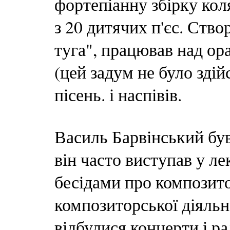
фортепіанну збірку кол
з 20 дитячих п'єс. Ств
туга", працював над о
(цей задум не було зді
пісень. і наспівів.
Василь Барвінський був
він часто виступав у ле
бесідами про композито
композиторської діяльно
відбулися концерти і ра