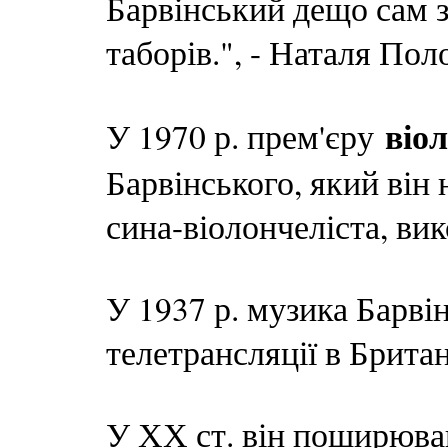
Барвінський дещо сам з
таборів.", - Наталя Пол
віо
У 1970 р. прем'єру
Барвінського, який він 
сина-віолончеліста, вик
У 1937 р. музика Барві
телетрансляції в Британ
У ХХ ст. він поширював