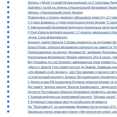
Липень у Музеї Соломії Крушельницької та Станіслава Людк
Дайджест подій на липень в Національній філармонії Украї
Липень у Національній опері України
Повернувся з полону диригент військового оркестру 12-ї ма
У Сумах відкриють студію електроакустичної музики "Станці
У Хмельницькій філармонії відбулася генеральна репетиці
У Раді Європи відбувся концерт 17-річного українського пі
«Буча. Сила відродження»
Концерт пам'яті Василя Сліпака проведуть на підтримку 80
Grand Finale: обласна філармонія запрошує на закриття "Р
Переправлення за кордон "музикантів": керівнику Дніпровсь
Національна філармонія України завершує 162-й сезон: ти
Від Гершвіна до Led Zeppelin: американські зірки привезуть
«Фауст» Шарля Гуно повертається до Львова: Львівська на
«Не вбивай в собі людину», або Про виклики сучасного світ
«Слов’янський концерт» Бориса Лятошинського прозвучить
У Дніпрі атака РФ пошкодила Будинок органної музики та у
Дні памяті "ворога народу" Василя Барвінського - видатного
Артисти Полтавської обласної філармонії проводять активно
У Харкові відбудеться інклюзивний концерт "Музика серця" 
У Будапешті скасовано виступ російського музиканта
На "Тисячовесну" за напрямами Держмистецтв подано 870 за
Українські оперні зірки виступили у Метрополітен-опері: с