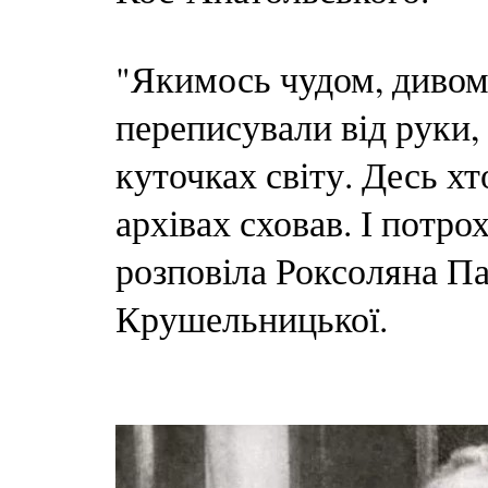
"Якимось чудом, дивом д
переписували від руки,
куточках світу. Десь х
архівах сховав. І потро
розповіла Роксоляна Па
Крушельницької.