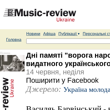
Новини
Афіша
Публікації
Персональні с
Головна
Новина
Дні памяті "ворога нар
видатного українського
14 червня, неділя
Поширити у Facebook
Джерело:
Україна молод
Василяь Барвінський -